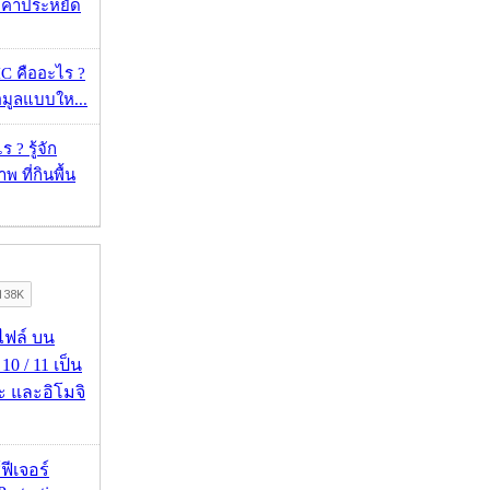
าคาประหยัด
 คืออะไร ?
้อมูลแบบให...
 ? รู้จัก
 ที่กินพื้น
่อไฟล์ บน
0 / 11 เป็น
ะ และอิโมจิ
้ฟีเจอร์