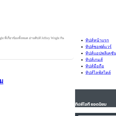
ht ที่เกี่ยวข้องทั้งหมด อ่านทิปส์ Jeffrey Wright กัน
ทิปส์หน้าแรก
ทิปส์ซอฟต์แวร์
ทิปส์แอปพลิเคชั
ทิปส์เกมส์
ทิปส์มือถือ
ทิปส์ไลฟ์สไตล์
คม
ทิปส์ไอที ยอดนิยม