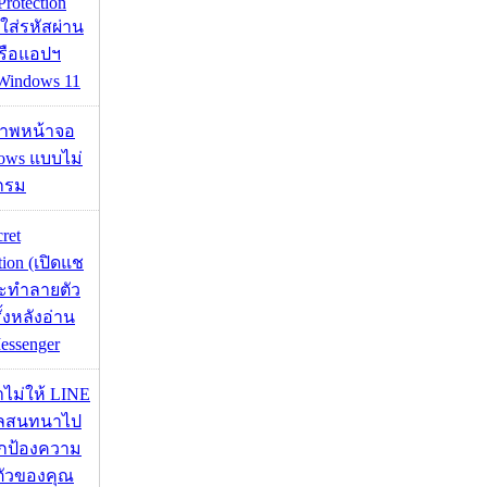
Protection
อใส่รหัสผ่าน
หรือแอปฯ
 Windows 11
บภาพหน้าจอ
ows แบบไม่
กรม
cret
tion (เปิดแช
่จะทำลายตัว
ั้งหลังอ่าน
essenger
่าไม่ให้ LINE
มูลสนทนาไป
อปกป้องความ
ตัวของคุณ