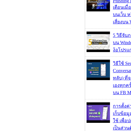
Phishing 
เตือนเมื่
บนเว็บ 
เสี่ยงบน
5 วิธีจั
บน Wind
ง้อโปรแ
วิธีใช้ Se
Conversa
ทลับ) ที
เองทุกคร
บน FB M
การตั้งค
เก็บข้อ
ใช้ เพื่
เป็นส่วน