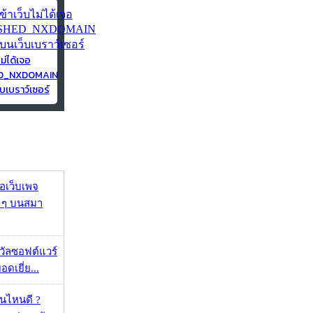
ไม่ได้เจอ
ED_NXDOMAIN
บเบราว์เซอร์
จอเว็บเพจ
ว ๆ บนสมา
งวัลซอฟต์แวร์
อดเยี่ย...
ุ่นไหนดี ?