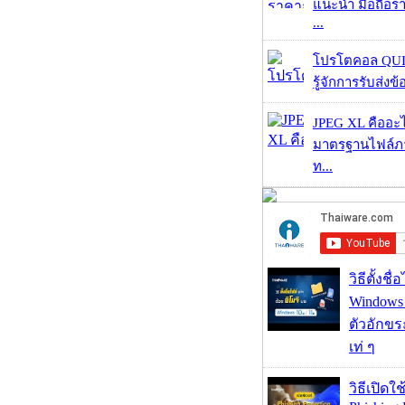
แนะนำ มือถือร
...
โปรโตคอล QUIC
รู้จักการรับส่งข
JPEG XL คืออะไร
มาตรฐานไฟล์ภาพ
ท...
วิธีตั้งชื
Windows 1
ตัวอักขร
เท่ ๆ
วิธีเปิดใช