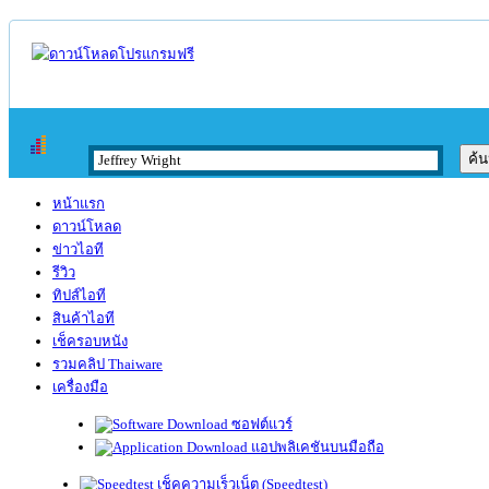
หน้าแรก
ดาวน์โหลด
ข่าวไอที
รีวิว
ทิปส์ไอที
สินค้าไอที
เช็ครอบหนัง
รวมคลิป Thaiware
เครื่องมือ
ซอฟต์แวร์
แอปพลิเคชันบนมือถือ
เช็คความเร็วเน็ต (Speedtest)