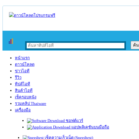
หน้าแรก
ดาวน์โหลด
ข่าวไอที
รีวิว
ทิปส์ไอที
สินค้าไอที
เช็ครอบหนัง
รวมคลิป Thaiware
เครื่องมือ
ซอฟต์แวร์
แอปพลิเคชันบนมือถือ
เช็คความเร็วเน็ต (Speedtest)