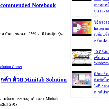
(Recommended Notebook
เองทุกคร
บน FB M
วิธีตรวจส
Instagram
 กันยายน พ.ศ. 2569 ว่ามีโน้ตบุ๊ค รุ่น
เปลี่ยนชื
หรือเปล่า
10 คีย์ลั
เพิ่มคว
Windows 
คีย์บอร์
้า ด้วย Minitab Solution
พิมพ์เบิ้ล
ไงดี ? เ
เมาส์ปา
ามต้องการของลูกค้า และ Minitab
ลิตได้จริง