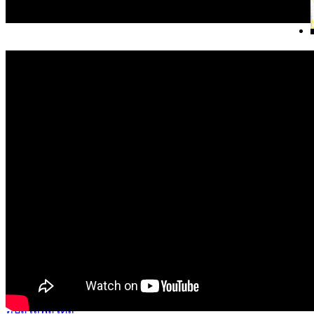
ทิปส์ Tips หรือ เทคนิคไอท
ทิปส์ IT เทคนิคไอที
การใช้อุปกรณ์พกพาต่างๆ 
มีประสิทธิภาพมากยิ่งขึ้น
(IT Tips)
รายได้ เงินเดือน 100,000 สมัครบัตรเครดิต
ยอดนิยม
ผู้สนับสนุน
สมัครบัตรเครดิต เงินเดือน 100,000 บาท เลือกแบบไหนดีให้ตอบโ
เที่ยว
ทิปส์ไลฟ์สไตล์