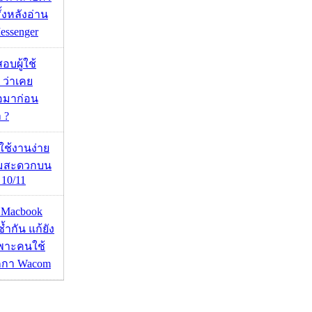
ั้งหลังอ่าน
essenger
อบผู้ใช้
 ว่าเคย
่อมาก่อน
 ?
ดใช้งานง่าย
ามสะดวกบน
10/11
ด Macbook
ซ้ำกัน แก้ยัง
ฉพาะคนใช้
กกา Wacom