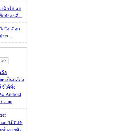
ราฟิกได้ แต่
กยังคงเลื...
งใส่ใจ เลือก
ประเ...
อถือ
ne เป็นกล้อง
้ได้ทั้ง
ละ Android
ป Camo
cret
tion (เปิดแช
่จะทำลายตัว