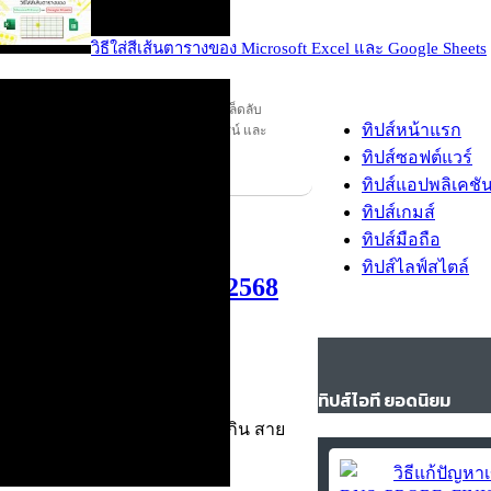
วิธีใส่สีเส้นตารางของ Microsoft Excel และ Google Sheets
ี เคล็ดลับดีๆ ในการใช้คอมพิวเตอร์ หรือ เคล็ดลับ
ทิปส์หน้าแรก
อย่าง สมาร์ทโฟน แท็บเล็ต ให้เกิดประโยชน์ และ
ทิปส์ซอฟต์แวร์
ทิปส์แอปพลิเคชั
ทิปส์เกมส์
ทิปส์มือถือ
ทิปส์ไลฟ์สไตล์
อะไรดี โปรเยอะ ในปี 2568
ทิปส์ไอที ยอดนิยม
จทย์กับไลฟ์สไตล์ สายช้อป สายกิน สาย