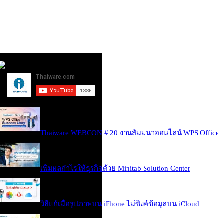
Thaiware WEBCON # 20 งานสัมมนาออนไลน์ WPS Office 
เพิ่มผลกำไรให้ธุรกิจด้วย Minitab Solution Center
วิธีแก้เมื่อรูปภาพบน iPhone ไม่ซิงค์ข้อมูลบน iCloud