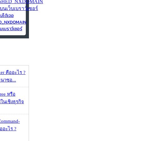
ไม่ได้เจอ
ED_NXDOMAIN
บเบราว์เซอร์
er คืออะไร ?
ัฒนาซอ...
ee หรือ
ในเชิงธุรกิจ
 Command-
คืออะไร ?