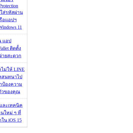
Protection
อใส่รหัสผ่าน
หรือแอปฯ
 Windows 11
าน แอป
llet ติดตั้ง
ะจ่ายสะดวก
่าไม่ให้ LINE
มูลสนทนาไป
อปกป้องความ
ตัวของคุณ
 และเทคนิค
นใหม่ ๆ ที่
มาใน iOS 15