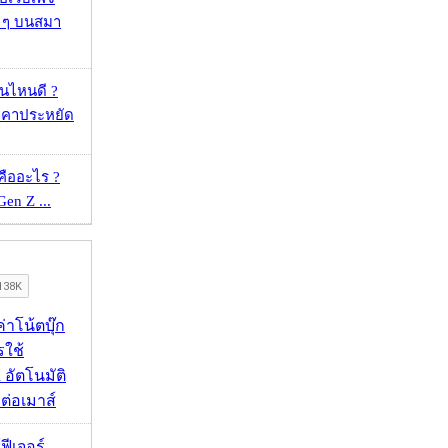
ว ๆ บนสมา
ุ่นไหนดี ?
าคาประหยัด
คืออะไร ?
 Gen Z ...
งค่าโน้ตบุ๊ก
รใช้
 อัตโนมัติ
อมต่อเมาส์
้ฟีเจอร์