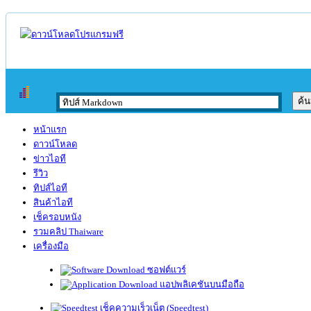
หน้าแรก
ดาวน์โหลด
ข่าวไอที
รีวิว
ทิปส์ไอที
สินค้าไอที
เช็ครอบหนัง
รวมคลิป Thaiware
เครื่องมือ
ซอฟต์แวร์
แอปพลิเคชันบนมือถือ
เช็คความเร็วเน็ต (Speedtest)