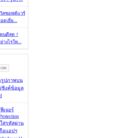
งวัลซอฟต์แวร์
อดเยี่ย...
ไหนดีสุด ?
ย่างไรให...
ื่อรูปภาพบน
่ซิงค์ข้อมูล
d
้ฟีเจอร์
Protection
อใส่รหัสผ่าน
หรือแอปฯ