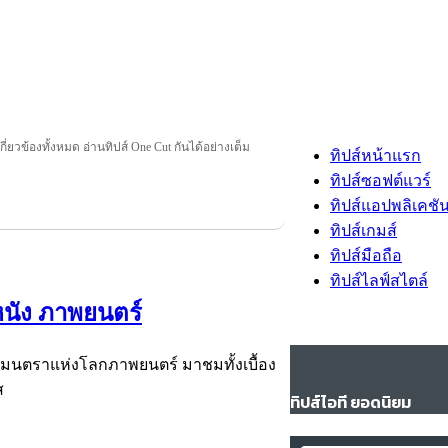
เกี่ยวข้องทั้งหมด อ่านทิปส์ One Cut กันได้อย่างเต็ม
ทิปส์หน้าแรก
ทิปส์ซอฟต์แวร์
ทิปส์แอปพลิเคชั
ทิปส์เกมส์
ทิปส์มือถือ
ทิปส์ไลฟ์สไตล์
นัง ภาพยนตร์
า มนตราแห่งโลกภาพยนตร์ มาชมทั้งเบื้อง
ส
ทิปส์ไอที ยอดนิยม