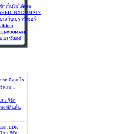
ไม่ได้เจอ
ED_NXDOMAIN
บเบราว์เซอร์
ation คืออะไร
ชันแบ...
 ? รู้จัก
 ที่กินพื้น
tion, EDR
? รู้จัก ...