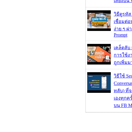
เสี่ยงบน
วิธีดูรหัส
เชื่อมต่
ง่าย ๆ ผ
Prompt
เคล็ดลับ
การใช้งา
ถูกเพิ่ม
วิธีใช้ Se
Conversa
ทลับ) ที
เองทุกคร
บน FB M