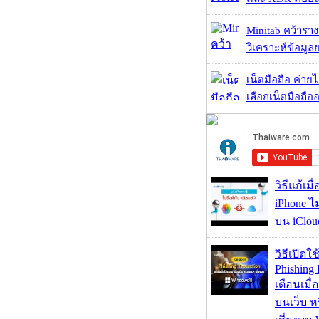
Minitab คว้ารา
วิเคราะห์ข้อมูลย
เน็ตมือถือ ค่าย
เลือกเน็ตมือถืออ
วิธีแก้เม
iPhone ไม
บน iClou
วิธีเปิดใช
Phishing 
เตือนเมื่
บนเว็บ 