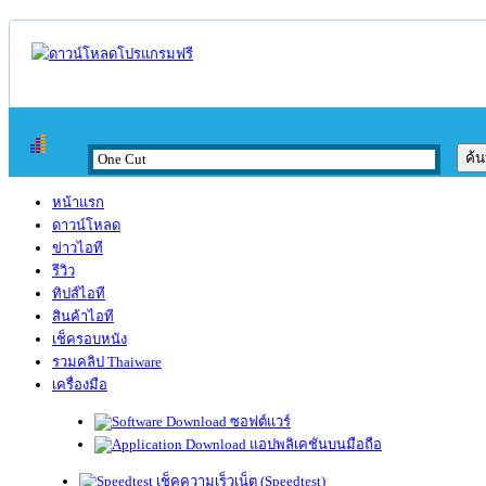
หน้าแรก
ดาวน์โหลด
ข่าวไอที
รีวิว
ทิปส์ไอที
สินค้าไอที
เช็ครอบหนัง
รวมคลิป Thaiware
เครื่องมือ
ซอฟต์แวร์
แอปพลิเคชันบนมือถือ
เช็คความเร็วเน็ต (Speedtest)