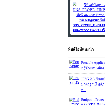
วิธีแก้ปัญหาเข้าเว็บ
DNS_PROBE_FINISH
ข้อผิดพลาด Error บนเว็
ทิปส์ไอทีแนะนำ
Portable Applic
? รู้จักแอปพลิเค
JPEG XL คืออะไร
มาตรฐานไฟล์ภาพ
ท...
Endpoint Protec
และ XDR คืออะไร 