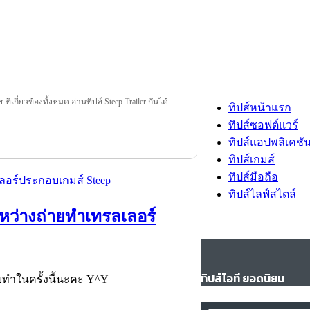
 ที่เกี่ยวข้องทั้งหมด อ่านทิปส์ Steep Trailer กันได้
ทิปส์หน้าแรก
ทิปส์ซอฟต์แวร์
ทิปส์แอปพลิเคชั
ทิปส์เกมส์
ทิปส์มือถือ
ทิปส์ไลฟ์สไตล์
ระหว่างถ่ายทำเทรลเลอร์
ทิปส์ไอที ยอดนิยม
ายทำในครั้งนี้นะคะ Y^Y