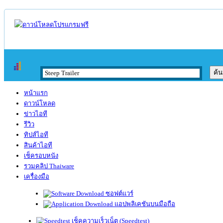
หน้าแรก
ดาวน์โหลด
ข่าวไอที
รีวิว
ทิปส์ไอที
สินค้าไอที
เช็ครอบหนัง
รวมคลิป Thaiware
เครื่องมือ
ซอฟต์แวร์
แอปพลิเคชันบนมือถือ
เช็คความเร็วเน็ต (Speedtest)