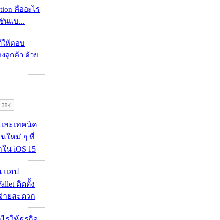
ation คืออะไร
ชันแบ...
์ให้ตอบ
ลูกค้า ด้วย
 และเทคนิค
นใหม่ ๆ ที่
มาใน iOS 15
าน แอป
llet ติดตั้ง
ะจ่ายสะดวก
ำไรให้ธุรกิจ