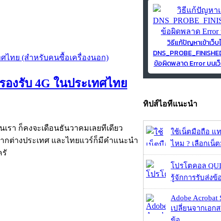
วิธีแก้ปัญหาเข้าเว็บ
DNS_PROBE_FINISH
ข้อผิดพลาด Error บนเว็
หน รองรับ 4G ในประเทศไทย
ทิปส์ไอทีแนะนำ
านเรา ก็คงจะเดือนธันวาคมเลยทีเดียว
ใช้เน็ตมือถือ แ
มาจากต่างประเทศ และไทยแวร์ก็มีคำแนะนำ
ไหม ? เลือกเน็ต
ครั
โปรโตคอล QUIC
รู้จักการรับส่งข
Adobe Acrobat 
เปลี่ยนจากเอกสา
ข้อ...