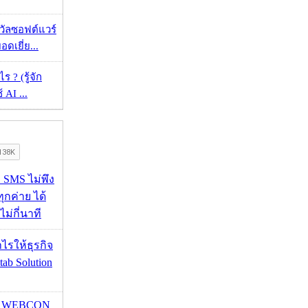
งวัลซอฟต์แวร์
อดเยี่ย...
ร ? (รู้จัก
้ AI ...
ก SMS ไม่พึง
ุกค่าย ได้
ไม่กี่นาที
ำไรให้ธุรกิจ
tab Solution
re WEBCON