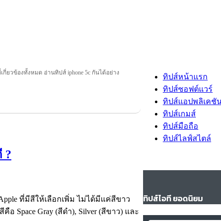
่เกี่ยวข้องทั้งหมด อ่านทิปส์ iphone 5c กันได้อย่าง
ทิปส์หน้าแรก
ทิปส์ซอฟต์แวร์
ทิปส์แอปพลิเคชั
ทิปส์เกมส์
ทิปส์มือถือ
ทิปส์ไลฟ์สไตล์
ี ?
ทิปส์ไอที ยอดนิยม
e ที่มีสีให้เลือกเพิ่ม ไม่ได้มีแค่สีขาว
ีคือ Space Gray (สีดำ), Silver (สีขาว) และ