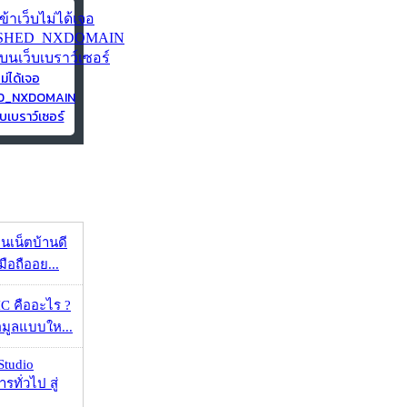
ไม่ได้เจอ
ED_NXDOMAIN
บเบราว์เซอร์
ทนเน็ตบ้านดี
มือถืออย...
 คืออะไร ?
้อมูลแบบให...
Studio
รทั่วไป สู่