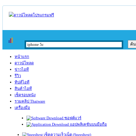
หน้าแรก
ดาวน์โหลด
ข่าวไอที
รีวิว
ทิปส์ไอที
สินค้าไอที
เช็ครอบหนัง
รวมคลิป Thaiware
เครื่องมือ
ซอฟต์แวร์
แอปพลิเคชันบนมือถือ
เช็คความเร็วเน็ต (Speedtest)