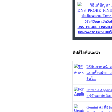
วิธีแก้ปัญหาเข้าเว็บ
DNS_PROBE_FINISH
ข้อผิดพลาด Error บนเว็
ทิปส์ไอทีแนะนำ
วิธีจับภาพหน้า
แบบทั้งหน้ายา
ร์ทโ...
Portable Applic
? รู้จักแอปพลิเค
Gemini AI คืออะไ