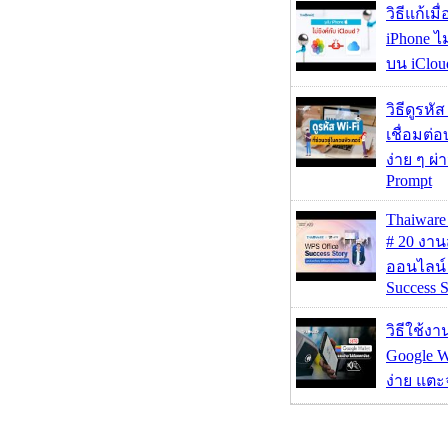
วิธีแก้เม
iPhone ไม
บน iClou
วิธีดูรหัส
เชื่อมต่
ง่าย ๆ ผ
Prompt
Thaiwa
# 20 งา
ออนไลน์
Success S
วิธีใช้ง
Google Wa
ง่าย แต