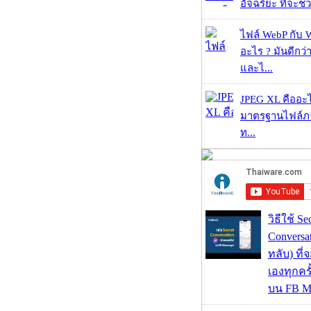
อัจฉริยะ ที่จะช่ว
ไฟล์ WebP กับ 
อะไร ? มันดีกว่
และไ...
JPEG XL คืออะไร
มาตรฐานไฟล์ภาพ
ท...
วิธีใช้ Se
Conversa
ทลับ) ที
เองทุกคร
บน FB M