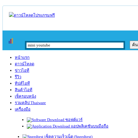
หน้าแรก
ดาวน์โหลด
ข่าวไอที
รีวิว
ทิปส์ไอที
สินค้าไอที
เช็ครอบหนัง
รวมคลิป Thaiware
เครื่องมือ
ซอฟต์แวร์
แอปพลิเคชันบนมือถือ
เช็คความเร็วเน็ต (Speedtest)