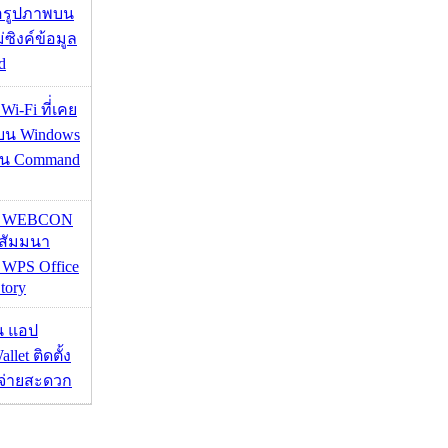
ื่อรูปภาพบน
่ซิงค์ข้อมูล
d
 Wi-Fi ที่่เคย
อบน Windows
่าน Command
re WEBCON
นสัมมนา
 WPS Office
tory
าน แอป
llet ติดตั้ง
ะจ่ายสะดวก