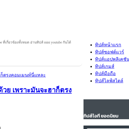
 ที่เกี่ยวข้องทั้งหมด อ่านทิปส์ mini youtube กันได้
ทิปส์หน้าแรก
ทิปส์ซอฟต์แวร์
ทิปส์แอปพลิเคชั
ทิปส์เกมส์
ทิปส์มือถือ
ทิปส์ไลฟ์สไตล์
ปด้วย เพราะมันจะฮาก็ตรง
ทิปส์ไอที ยอดนิยม
อ