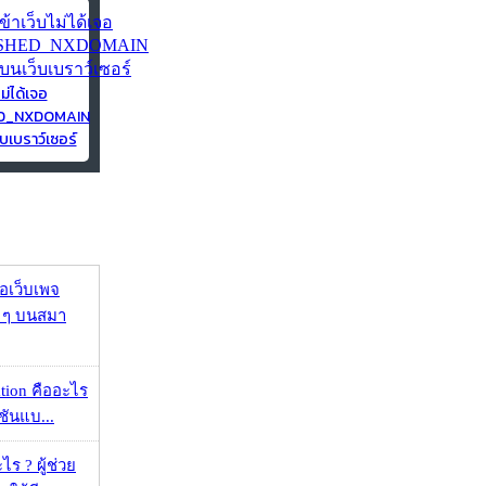
ไม่ได้เจอ
ED_NXDOMAIN
บเบราว์เซอร์
จอเว็บเพจ
ว ๆ บนสมา
ation คืออะไร
ชันแบ...
ร ? ผู้ช่วย