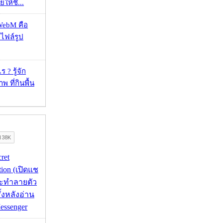
ยให้ชี...
WebM คือ
าไฟล์รูป
 ? รู้จัก
 ที่กินพื้น
cret
tion (เปิดแช
่จะทำลายตัว
ั้งหลังอ่าน
essenger