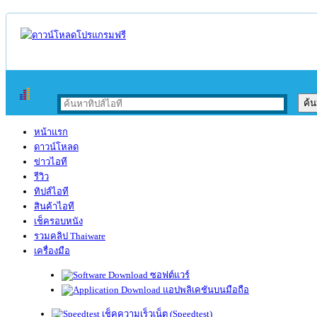
หน้าแรก
ดาวน์โหลด
ข่าวไอที
รีวิว
ทิปส์ไอที
สินค้าไอที
เช็ครอบหนัง
รวมคลิป Thaiware
เครื่องมือ
ซอฟต์แวร์
แอปพลิเคชันบนมือถือ
เช็คความเร็วเน็ต (Speedtest)