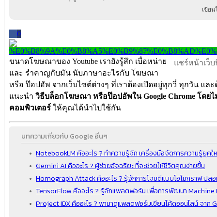
เขียน
0
ขนาดโฆษณาของ Youtube เรายังรู้สึก เบื่อหน่าย
แชร์หน้าเว็บนี
และ รำคาญกับมัน นับภาษาอะไรกับ โฆษณา
หรือ ป๊อปอัพ จากเว็บไซต์ต่างๆ ที่เราต้องเปิดอยู่ทุกวี่ ทุกวัน แล
แนะนำ
วิธีบล็อกโฆษณา หรือป๊อปอัพใน Google Chrome โดยไม่ติด
คอมพิวเตอร์
ให้คุณได้นำไปใช้กัน
บทความเกี่ยวกับ Google อื่นๆ
NotebookLM คืออะไร ? ทำความรู้จัก เครื่องมือจัดการความรู้ยุค
Gemini AI คืออะไร ? ผู้ช่วยอัจฉริยะ ที่จะช่วยให้ชีวิตคุณง่ายขึ้น
Homograph Attack คืออะไร ? รู้จักการโจมตีแบบโฮโมกราฟ ปล
TensorFlow คืออะไร ? รู้จักแพลตฟอร์ม เพื่อการพัฒนา Machin
Project IDX คืออะไร ? พามาดูแพลตฟอร์มเขียนโค้ดออนไลน์ จาก 