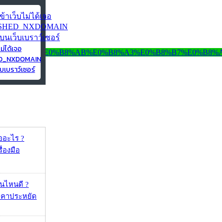
ไม่ได้เจอ
ED_NXDOMAIN
บเบราว์เซอร์
ออะไร ?
ื่องมือ
ุ่นไหนดี ?
าคาประหยัด