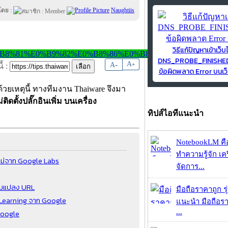
โดย :
Naughtiis
วิธีแก้ปัญหาเข้าเว็บ
DNS_PROBE_FINISH
-
A
A
+
้ :
ข้อผิดพลาด Error บนเว็
ะด้วยเหตุนี้ ทางทีมงาน Thaiware จึงมา
ตั้งปลั๊กอินเพิ่ม บนเครื่อง
ทิปส์ไอทีแนะนำ
NotebookLM คื
ทำความรู้จัก เคร
ใหม่จาก Google Labs
จัดการ...
อมแปลง URL
มือถือราคาถูก ร
e Learning จาก Google
แนะนำ มือถือร
...
Google