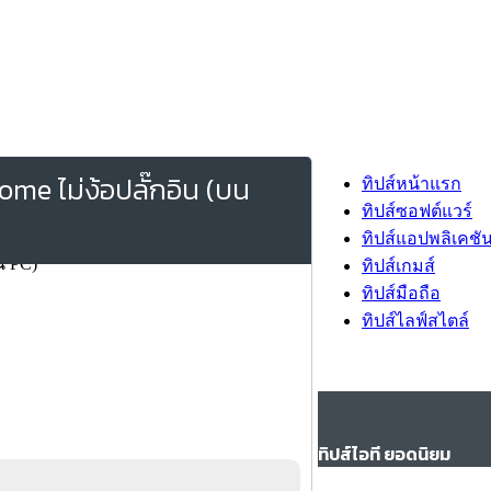
me ไม่ง้อปลั๊กอิน (บน
ทิปส์หน้าแรก
ทิปส์ซอฟต์แวร์
ทิปส์แอปพลิเคชั
ทิปส์เกมส์
ทิปส์มือถือ
ทิปส์ไลฟ์สไตล์
ทิปส์ไอที ยอดนิยม