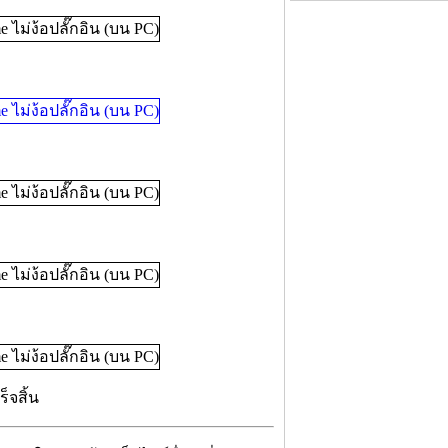
็จสิ้น