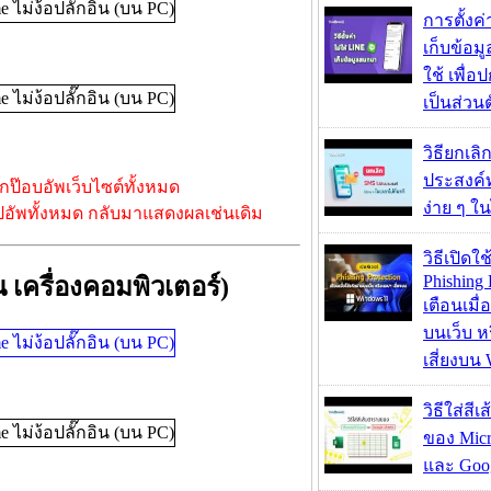
การตั้งค
เก็บข้อ
ใช้ เพื่
เป็นส่วน
วิธียกเลิ
ประสงค์ท
กป๊อบอัพเว็บไซต์ทั้งหมด
ง่าย ๆ ใน
อปอัพทั้งหมด กลับมาแสดงผลเช่นเดิม
วิธีเปิดใช
Phishing 
 เครื่องคอมพิวเตอร์)
เตือนเมื่
บนเว็บ 
เสี่ยงบน
วิธีใส่สี
ของ Micr
และ Goog