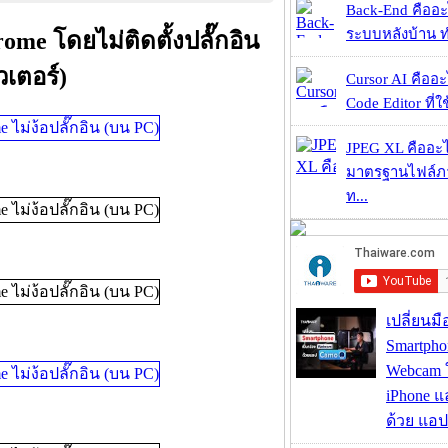
Back-End คืออะไร
ระบบหลังบ้าน ทำ
me โดยไม่ติดตั้งปลั๊กอิน
วเตอร์)
Cursor AI คืออะไ
Code Editor ที่ใช
JPEG XL คืออะไร
มาตรฐานไฟล์ภาพ
ท...
เปลี่ยนมื
Smartpho
Webcam ใช
iPhone แ
ด้วย แอ