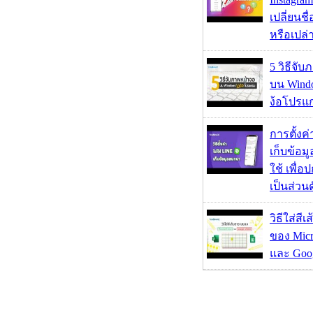
เปลี่ยนชื
หรือเปล่า
5 วิธีจั
บน Wind
ง้อโปรแ
การตั้งค
เก็บข้อ
ใช้ เพื่
เป็นส่วน
วิธีใส่สี
ของ Micr
และ Goog