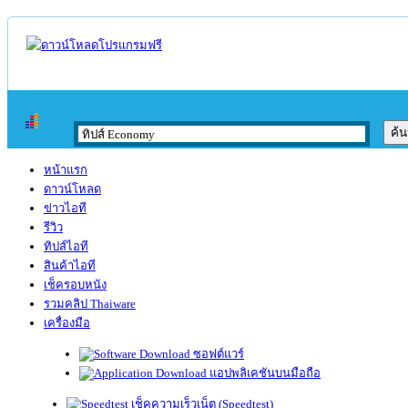
หน้าแรก
ดาวน์โหลด
ข่าวไอที
รีวิว
ทิปส์ไอที
สินค้าไอที
เช็ครอบหนัง
รวมคลิป Thaiware
เครื่องมือ
ซอฟต์แวร์
แอปพลิเคชันบนมือถือ
เช็คความเร็วเน็ต (Speedtest)