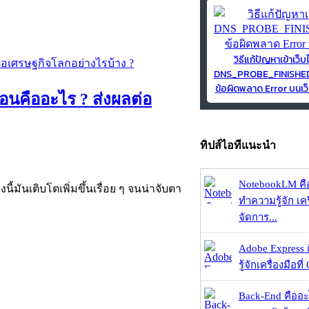
วิธีแก้ปัญหาเข้าเว็บ
DNS_PROBE_FINISH
ข้อผิดพลาด Error บนเว็
อนคืออะไร ? ส่งผลต่อ
ทิปส์ไอทีแนะนำ
NotebookLM คื
้มันเติบโตเพิ่มขึ้นเรื่อย ๆ จนน่าจับตา
ทำความรู้จัก เคร
จัดการ...
Adobe Express 
รู้จักเครื่องมือที่
Back-End คืออะไร