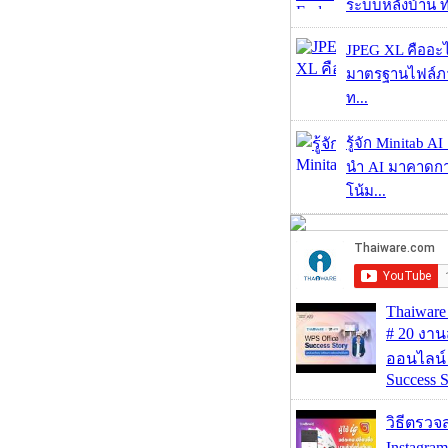
ระบบหลังบ้าน ทำ
JPEG XL คืออะไร
มาตรฐานไฟล์ภาพ
ท...
รู้จัก Minitab A
นำ AI มาคาดก
โน้ม...
Thaiwa
# 20 งา
ออนไลน์
Success S
วิธีตรวจส
Instagram