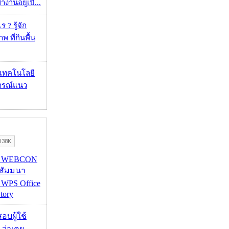
งานอยู่เบื...
 ? รู้จัก
 ที่กินพื้น
I เทคโนโลยี
ารณ์แนว
re WEBCON
นสัมมนา
 WPS Office
tory
อบผู้ใช้
 ว่าเคย