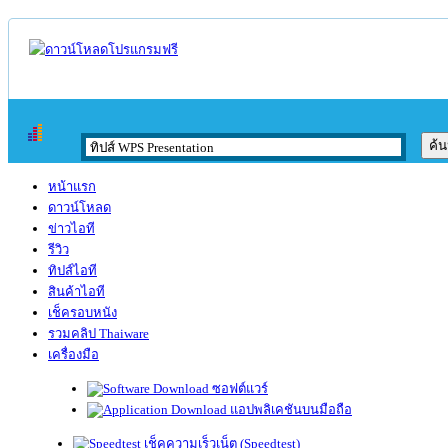
หน้าแรก
ดาวน์โหลด
ข่าวไอที
รีวิว
ทิปส์ไอที
สินค้าไอที
เช็ครอบหนัง
รวมคลิป Thaiware
เครื่องมือ
ซอฟต์แวร์
แอปพลิเคชันบนมือถือ
เช็คความเร็วเน็ต (Speedtest)