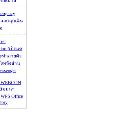
อมต่อเมาส์
mergency
ออกฉุกเฉิน
e
cret
tion (เปิดแช
่จะทำลายตัว
ั้งหลังอ่าน
essenger
re WEBCON
นสัมมนา
 WPS Office
tory