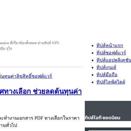
ation ที่เกี่ยวข้องทั้งหมด อ่านทิปส์ WPS
ทิปส์หน้าแรก
อิ่ม จุใจ
ทิปส์ซอฟต์แวร์
ทิปส์แอปพลิเคชั
ทิปส์เกมส์
ทิปส์มือถือ
ทิปส์ไลฟ์สไตล์
ศทางเลือก ช่วยลดต้นทุนค่า
ทิปส์ไอที ยอดนิยม
ล และทำงานเอกสาร PDF ทางเลือกในราคา
านทั่วไป