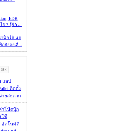
tion, EDR
? รู้จัก ...
ราฟิกได้ แต่
กยังคงเลื...
าน แอป
llet ติดตั้ง
ะจ่ายสะดวก
งค่าโน้ตบุ๊ก
รใช้
 อัตโนมัติ