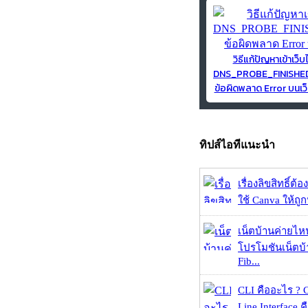
วิธีแก้ปัญหาเข้าเว็บ
DNS_PROBE_FINISH
ข้อผิดพลาด Error บนเว็
ทิปส์ไอทีแนะนำ
เรื่องลิขสิทธิ์ต้อ
ใช้ Canva ให้ถูก
เน็ตบ้านค่ายไหน
โปรโมชันเน็ตบ
Fib...
CLI คืออะไร ?
Line Interface 