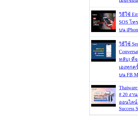
เมื่อเชื่
วิธีใช้ E
SOS โทร
บน iPhon
วิธีใช้ Se
Conversa
ทลับ) ที
เองทุกคร
บน FB M
Thaiwa
# 20 งา
ออนไลน์
Success S