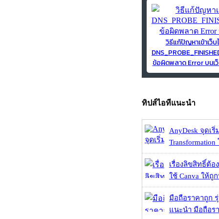
วิธีแก้ปัญหาเข้าเว็บ
DNS_PROBE_FINISH
ข้อผิดพลาด Error บนเว็
ทิปส์ไอทีแนะนำ
AnyDesk จุดเริ่ม
Transformation 
เรื่องลิขสิทธิ์ต้อ
ใช้ Canva ให้ถูก
มือถือราคาถูก ร
แนะนำ มือถือร