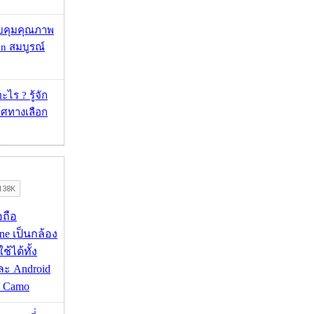
บคุมคุณภาพ
on สมบูรณ์
ไร ? รู้จัก
ศทางเลือก
อถือ
ne เป็นกล้อง
้ได้ทั้ง
ละ Android
ป Camo