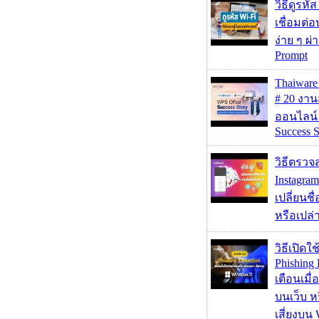
วิธีดูรหัส
เชื่อมต่
ง่าย ๆ ผ
Prompt
Thaiwa
# 20 งา
ออนไลน์
Success S
วิธีตรวจส
Instagram
เปลี่ยนชื
หรือเปล่า
วิธีเปิดใช
Phishing 
เตือนเมื่
บนเว็บ 
เสี่ยงบน