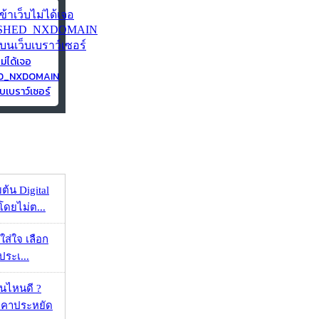
ไม่ได้เจอ
ED_NXDOMAIN
บเบราว์เซอร์
ต้น Digital
โดยไม่ต...
งใส่ใจ เลือก
ประเ...
ุ่นไหนดี ?
าคาประหยัด