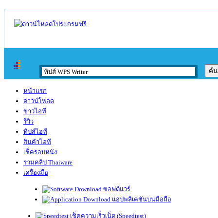
หน้าแรก
ดาวน์โหลด
ข่าวไอที
รีวิว
ทิปส์ไอที
สินค้าไอที
เช็ครอบหนัง
รวมคลิป Thaiware
เครื่องมือ
ซอฟต์แวร์
แอปพลิเคชันบนมือถือ
เช็คความเร็วเน็ต (Speedtest)