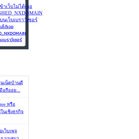
ไม่ได้เจอ
ED_NXDOMAIN
บเบราว์เซอร์
ทนเน็ตบ้านดี
มือถืออย...
ee หรือ
ในเชิงธุรกิจ
จอเว็บเพจ
ว ๆ บนสมา