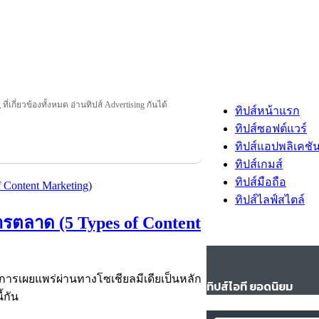
ที่เกี่ยวข้องทั้งหมด อ่านทิปส์ Advertising กันได้
ทิปส์หน้าแรก
ทิปส์ซอฟต์แวร์
ทิปส์แอปพลิเคชั
ทิปส์เกมส์
ทิปส์มือถือ
ทิปส์ไลฟ์สไตล์
รตลาด (5 Types of Content
การเผยแพร่ผ่านทางโซเชียลมีเดียเป็นหลัก
ทิปส์ไอที ยอดนิยม
้กัน