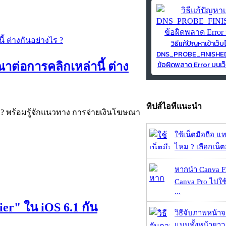
วิธีแก้ปัญหาเข้าเว็บ
DNS_PROBE_FINISH
ข้อผิดพลาด Error บนเว็
ต่อการคลิกเหล่านี้ ต่าง
ทิปส์ไอทีแนะนำ
ไร ? พร้อมรู้จักแนวทาง การจ่ายเงินโฆษณา
ใช้เน็ตมือถือ แ
ไหม ? เลือกเน็ต
หากนำ Canva Fr
Canva Pro ไปใช้
...
ier" ใน iOS 6.1 กัน
วิธีจับภาพหน้า
แบบทั้งหน้ายา