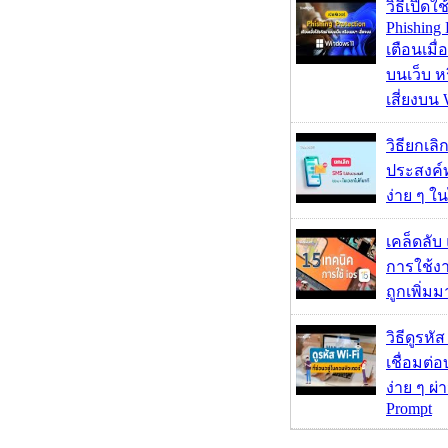
วิธีเปิดใช
Phishing 
เตือนเมื่
บนเว็บ 
เสี่ยงบน
วิธียกเลิ
ประสงค์ท
ง่าย ๆ ใน
เคล็ดลับ
การใช้งา
ถูกเพิ่ม
วิธีดูรหัส
เชื่อมต่
ง่าย ๆ ผ
Prompt