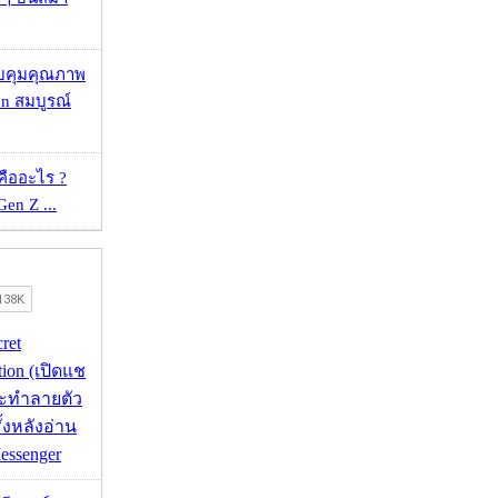
บคุมคุณภาพ
on สมบูรณ์
คืออะไร ?
 Gen Z ...
cret
tion (เปิดแช
่จะทำลายตัว
ั้งหลังอ่าน
essenger