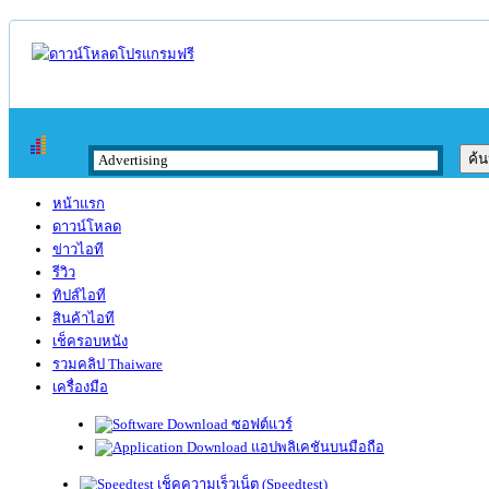
หน้าแรก
ดาวน์โหลด
ข่าวไอที
รีวิว
ทิปส์ไอที
สินค้าไอที
เช็ครอบหนัง
รวมคลิป Thaiware
เครื่องมือ
ซอฟต์แวร์
แอปพลิเคชันบนมือถือ
เช็คความเร็วเน็ต (Speedtest)