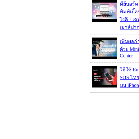
คีย์บอร์
พิมพ์เบิ้ล
ไงดี ? เ
เมาส์ปา
เพิ่มผลก
ด้วย Mini
Center
วิธีใช้ E
SOS โทร
บน iPhon