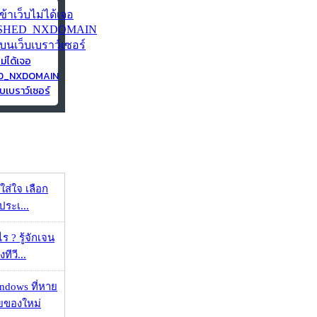
ไม่ได้เจอ
ED_NXDOMAIN
บเบราว์เซอร์
งใส่ใจ เลือก
ประเ...
ร ? รู้จักเจน
ทีวี...
ndows ที่หาย
วยของใหม่