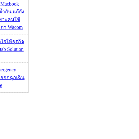
ด Macbook
ซ้ำกัน แก้ยัง
ฉพาะคนใช้
กกา Wacom
ำไรให้ธุรกิจ
tab Solution
mergency
ออกฉุกเฉิน
e