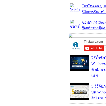
โปรโตคอล QUIC
รู้จักการรับส่งข
ซอฟต์แวร์ Dock
รู้จักตัวช่วยผู้พ
วิธีตั้งชื
Windows 1
ตัวอักขร
เท่ ๆ
5 วิธีจั
บน Wind
ง้อโปรแ