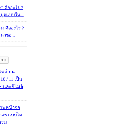
 คืออะไร ?
้อมูลแบบให...
er คืออะไร ?
ัฒนาซอ...
่อไฟล์ บน
0 / 11 เป็น
ะ และอิโมจิ
บภาพหน้าจอ
ows แบบไม่
กรม