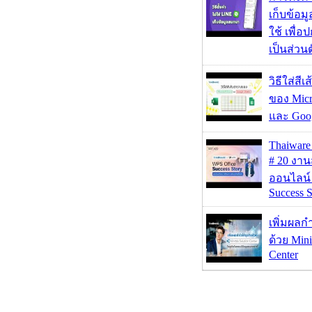
เก็บข้อ
ใช้ เพื่
เป็นส่วน
วิธีใส่สี
ของ Micr
และ Goog
Thaiwa
# 20 งา
ออนไลน์
Success S
เพิ่มผลก
ด้วย Mini
Center