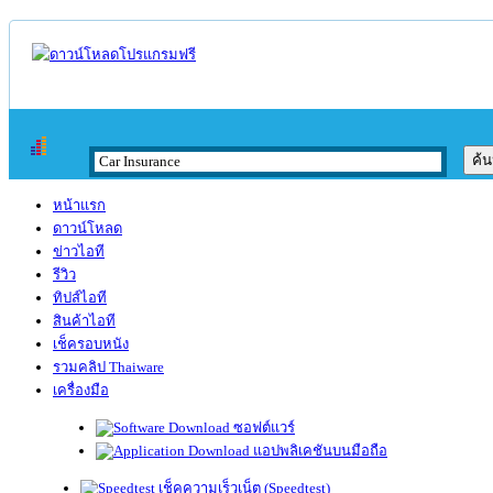
หน้าแรก
ดาวน์โหลด
ข่าวไอที
รีวิว
ทิปส์ไอที
สินค้าไอที
เช็ครอบหนัง
รวมคลิป Thaiware
เครื่องมือ
ซอฟต์แวร์
แอปพลิเคชันบนมือถือ
เช็คความเร็วเน็ต (Speedtest)