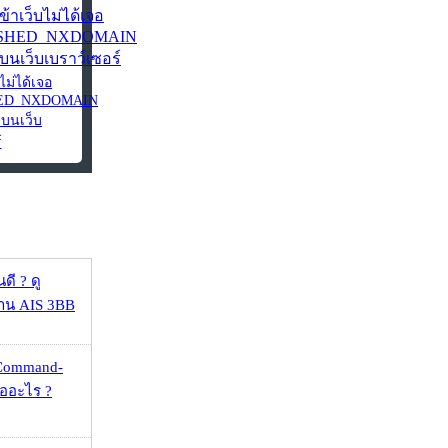
ไม่ได้เจอ
HED_NXDOMAIN
 บนเว็บ
์
ดี ? ดู
้าน AIS 3BB
 Command-
คืออะไร ?