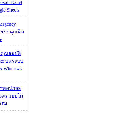
osoft Excel
le Sheets
mergency
ออกฉุกเฉิน
e
ช้คุณสมบัติ
ake บนระบบ
าร Windows
บภาพหน้าจอ
ows แบบไม่
กรม