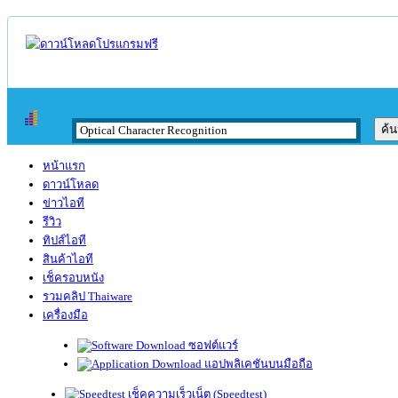
หน้าแรก
ดาวน์โหลด
ข่าวไอที
รีวิว
ทิปส์ไอที
สินค้าไอที
เช็ครอบหนัง
รวมคลิป Thaiware
เครื่องมือ
ซอฟต์แวร์
แอปพลิเคชันบนมือถือ
เช็คความเร็วเน็ต (Speedtest)