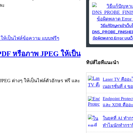
ยละ
วิธีแก้ปัญหาเข้าเว็บ
DNS_PROBE_FINISH
ข้อผิดพลาด Error บนเว็
PDF หรือภาพ JPEG ให้เป็น
ทิปส์ไอทีแนะนำ
Laser TV คืออะไ
JPEG ต่างๆ ให้เป็นไฟล์ตัวอักษร ฟรี และ
เนอเรชั่นที่ 4 ของ
Endpoint Protec
และ XDR คืออะไร 
ในยุคที่ AI ทำก
ทำไมนักทำกราฟิ