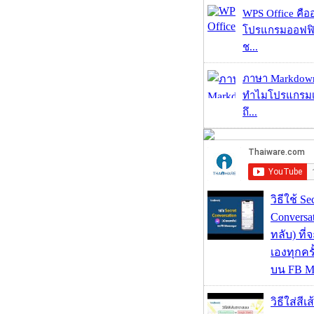
WPS Office คืออะ
โปรแกรมออฟฟิ
ช...
ภาษา Markdown
ทำไมโปรแกรมเม
ถึ...
วิธีใช้ Se
Conversa
ทลับ) ที
เองทุกคร
บน FB M
วิธีใส่สี