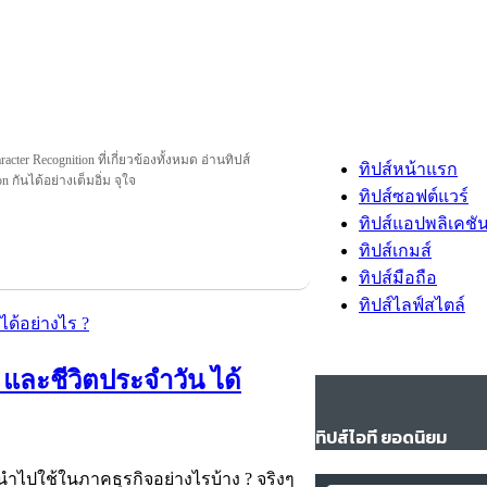
acter Recognition ที่เกี่ยวข้องทั้งหมด อ่านทิปส์
ทิปส์หน้าแรก
on กันได้อย่างเต็มอิ่ม จุใจ
ทิปส์ซอฟต์แวร์
ทิปส์แอปพลิเคชั
ทิปส์เกมส์
ทิปส์มือถือ
ทิปส์ไลฟ์สไตล์
และชีวิตประจำวัน ได้
ทิปส์ไอที ยอดนิยม
นำไปใช้ในภาคธุรกิจอย่างไรบ้าง ? จริงๆ