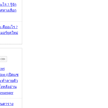
ไร ? รู้จัก
ศทางเลือก
 คืออะไร ?
อร์ยุคใหม่
cret
tion (เปิดแช
่จะทำลายตัว
ั้งหลังอ่าน
essenger
เส้นตาราง