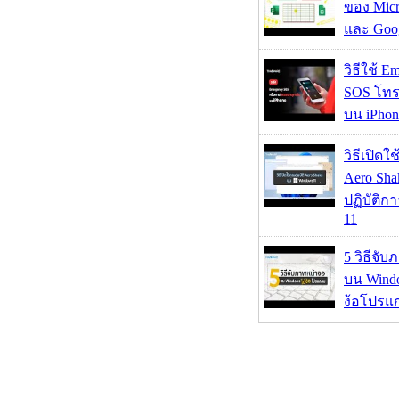
ของ Micr
และ Goog
วิธีใช้ E
SOS โทร
บน iPhon
วิธีเปิดใ
Aero Sh
ปฏิบัติก
11
5 วิธีจั
บน Wind
ง้อโปรแ