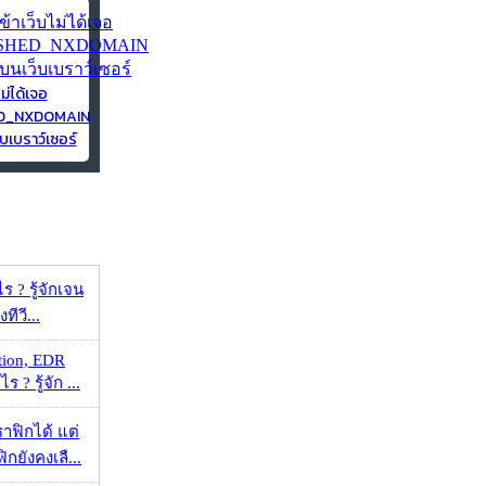
ไม่ได้เจอ
ED_NXDOMAIN
บเบราว์เซอร์
ร ? รู้จักเจน
ทีวี...
tion, EDR
? รู้จัก ...
ราฟิกได้ แต่
กยังคงเลื...