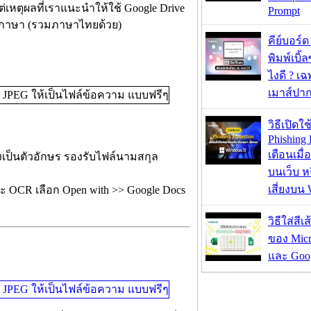
แต่เหตุผลที่เราแนะนำให้ใช้ Google Drive
Prompt
 ภาษา (รวมภาษาไทยด้วย)
คีย์บอร์
พิมพ์เบิ้ล
ไงดี ? เ
เมาส์ปา
วิธีเปิดใช
Phishing 
เตือนเมื่
ลงเป็นตัวอักษร รองรับไฟล์นามสกุล
บนเว็บ 
เสี่ยงบน
จะ OCR เลือก Open with >> Google Docs
วิธีใส่สี
ของ Micr
และ Goog