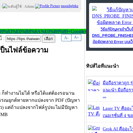
 :
moonlightkz
วิธีแก้ปัญหาเข้าเว็บ
DNS_PROBE_FINISH
-
A
A
+
้ :
ข้อผิดพลาด Error บนเว็
เป็นไฟล์ข้อความ
ทิปส์ไอทีแนะนำ
มือถือราคาถูก ร
แนะนำ มือถือร
้า ก็ทำงานไม่ได้ หรือได้แต่ต้องรอนาน
...
รณยุกต์หายหากแปลงจาก PDF (ปัญหา
้ว) แต่ถ้าแปลงจากไฟล์รูปจะไม่มีปัญหา
Laser TV คืออะไ
 2MB
เนอเรชั่นที่ 4 ของ
Grok AI คืออะไร ?