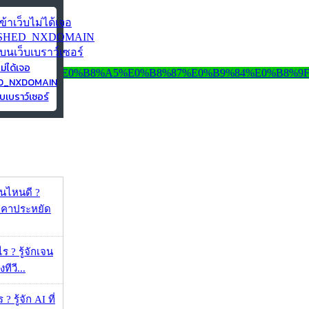
ไม่ได้เจอ
ED_NXDOMAIN
บเบราว์เซอร์
ุ่นไหนดี ?
าคาประหยัด
ร ? รู้จักเจน
ทีวี...
 รู้จัก AI ที่