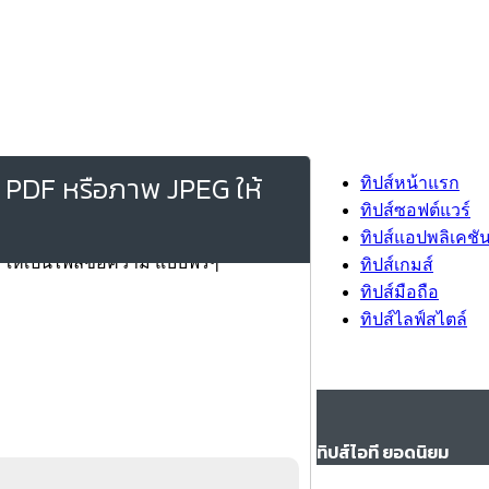
 PDF หรือภาพ JPEG ให้
ทิปส์หน้าแรก
ทิปส์ซอฟต์แวร์
ทิปส์แอปพลิเคชั
ทิปส์เกมส์
ทิปส์มือถือ
ทิปส์ไลฟ์สไตล์
ทิปส์ไอที ยอดนิยม