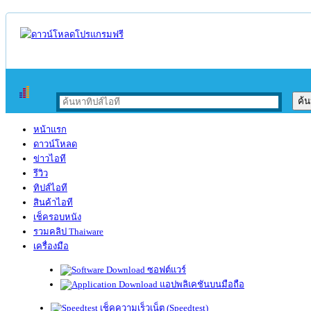
หน้าแรก
ดาวน์โหลด
ข่าวไอที
รีวิว
ทิปส์ไอที
สินค้าไอที
เช็ครอบหนัง
รวมคลิป Thaiware
เครื่องมือ
ซอฟต์แวร์
แอปพลิเคชันบนมือถือ
เช็คความเร็วเน็ต (Speedtest)