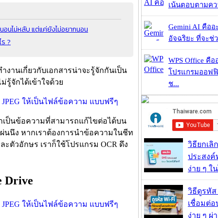
เน้นตอบตามความ
Gemini AI คืออะไ
้นอนไม่หลับ แต่แค่ยังไม่อยากนอน
อัจฉริยะ ที่จะช่ว
ไร ?
WPS Office คืออะ
่ทำงานเกี่ยวกับเอกสารน่าจะรู้จักกันเป็น
โปรแกรมออฟฟิ
รู้จักได้เข้าใจด้วย
ช...
เป็นข้อความที่สามารถแก้ไขต่อได้บน
ผ่นนึง หากเราต้องการนำข้อความในชีท
ีละตัวอักษร เราก็ใช้โปรแกรม OCR ดึง
วิธียกเลิ
ประสงค์ท
ง่าย ๆ ใน
 Drive
วิธีดูรหัส
เชื่อมต่
ง่าย ๆ ผ