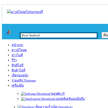
หน้าแรก
ดาวน์โหลด
ข่าวไอที
รีวิว
ทิปส์ไอที
สินค้าไอที
เช็ครอบหนัง
รวมคลิป Thaiware
เครื่องมือ
ซอฟต์แวร์
แอปพลิเคชันบนมือถือ
เช็คความเร็วเน็ต (Speedtest)