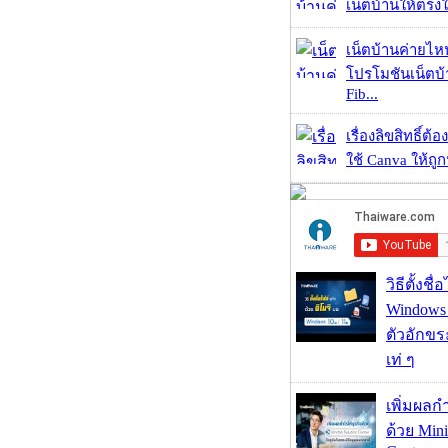
เน็ตบ้านให้ตรงใจ
เน็ตบ้านค่ายไหน
โปรโมชันเน็ตบ
Fib...
เรื่องลิขสิทธิ์ต้อ
ใช้ Canva ให้ถูก
วิธีตั้งชื
Windows 1
ตัวอักขร
เท่ ๆ
เพิ่มผลก
ด้วย Mini