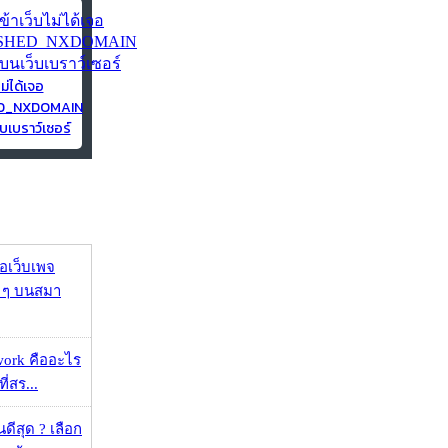
ไม่ได้เจอ
ED_NXDOMAIN
บเบราว์เซอร์
จอเว็บเพจ
ว ๆ บนสมา
work คืออะไร
ที่สร...
ดีสุด ? เลือก