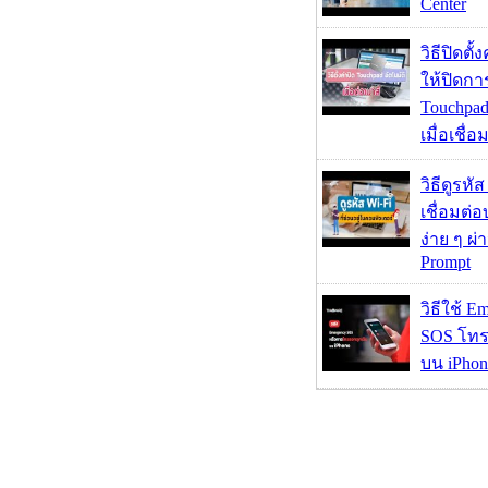
Center
วิธีปิดตั้
ให้ปิดกา
Touchpad
เมื่อเชื่
วิธีดูรหัส
เชื่อมต่
ง่าย ๆ ผ
Prompt
วิธีใช้ E
SOS โทร
บน iPhon