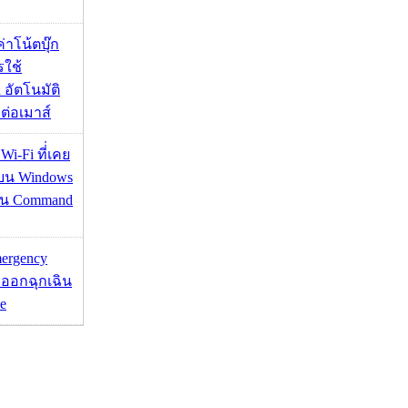
งค่าโน้ตบุ๊ก
รใช้
 อัตโนมัติ
อมต่อเมาส์
 Wi-Fi ที่่เคย
อบน Windows
่าน Command
mergency
ออกฉุกเฉิน
e