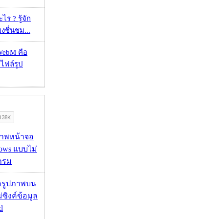
ร ? รู้จัก
ยงชื่นชม...
WebM คือ
าไฟล์รูป
บภาพหน้าจอ
ows แบบไม่
กรม
ื่อรูปภาพบน
่ซิงค์ข้อมูล
d