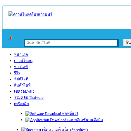
หน้าแรก
ดาวน์โหลด
ข่าวไอที
รีวิว
ทิปส์ไอที
สินค้าไอที
เช็ครอบหนัง
รวมคลิป Thaiware
เครื่องมือ
ซอฟต์แวร์
แอปพลิเคชันบนมือถือ
เช็คความเร็วเน็ต (Speedtest)