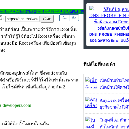
-
A
A
+
้ :
วิธีแก้ปัญหาเข้าเว็บ
าแต่ก่อน เป็นเพราะว่าวิธีการ Root นั้น
DNS_PROBE_FINISH
ทำให้ผู้ใช้ต้องไป Root เครื่อง เพื่อหา
ข้อผิดพลาด Error บนเว็
อนลงมือ Root เครื่อง เพื่อป้องกันข้อมูล
เอง
ทิปส์ไอทีแนะนำ
ักของอุปกรณ์นั้นๆ ซึ่งจะส่งผลกับ
รือเฟิร์มแวร์ที่ไว้ใจได้เท่านั้น เพราะ
เน็ตบ้านค่ายไหน
ว็บไซต์ที่น่าเชื่อถือมีอยู่ด้วยกัน 2
เน็ตบ้านให้ตรงใจ
AnyDesk เครื่อง
da-developers.com
ธุรกิจขาดไม่ได้
ในยุคที่ AI ทำก
ีวิธีติดตั้งไม่เหมือนกัน
ทำไมนักทำกราฟิ