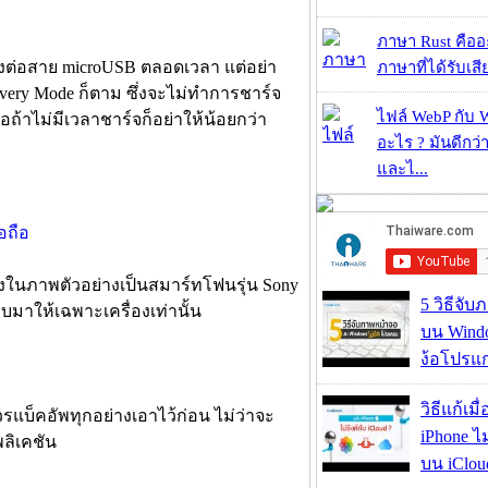
ภาษา Rust คืออะไ
องต่อสาย microUSB ตลอดเวลา แต่อย่า
ภาษาที่ได้รับเสี
overy Mode ก็ตาม ซึ่งจะไม่ทำการชาร์จ
ไฟล์ WebP กับ 
ถ้าไม่มีเวลาชาร์จก็อย่าให้น้อยกว่า
อะไร ? มันดีกว่
และไ...
ย่างในภาพตัวอย่างเป็นสมาร์ทโฟนรุ่น Sony
5 วิธีจั
บบมาให้เฉพาะเครื่องเท่านั้น
บน Wind
ง้อโปรแ
วิธีแก้เม
รแบ็คอัพทุกอย่างเอาไว้ก่อน ไม่ว่าจะ
iPhone ไม
ลิเคชัน
บน iClou