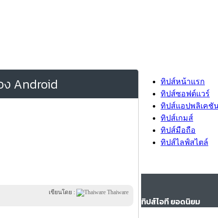
ื่อง Android
ทิปส์หน้าแรก
ทิปส์ซอฟต์แวร์
ทิปส์แอปพลิเคชั
ทิปส์เกมส์
ทิปส์มือถือ
ทิปส์ไลฟ์สไตล์
เขียนโดย :
Thaiware
ทิปส์ไอที ยอดนิยม