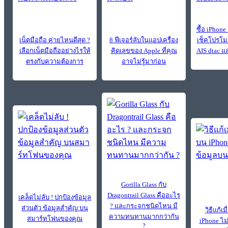
ซื้อ iPhone
เน็ตมือถือ ค่ายไหนดีสุด ?
8 ฟีเจอร์ลับในแอปเครื่อง
เช็คโปรโม
เลือกเน็ตมือถืออย่างไรให้
คิดเลขของ Apple ที่คุณ
AIS dtac 
ตรงกับความต้องการ
อาจไม่รู้มาก่อน
Gorilla Glass กับ
Dragontrail Glass คืออะไร
เคล็ดไม่ลับ ! ปกป้องข้อมูล
? และกระจกชนิดไหน มี
ส่วนตัว ข้อมูลสำคัญ บน
วิธีแก้เ
ความทนทานมากกว่ากัน
สมาร์ทโฟนของคุณ
iPhone ไม
?