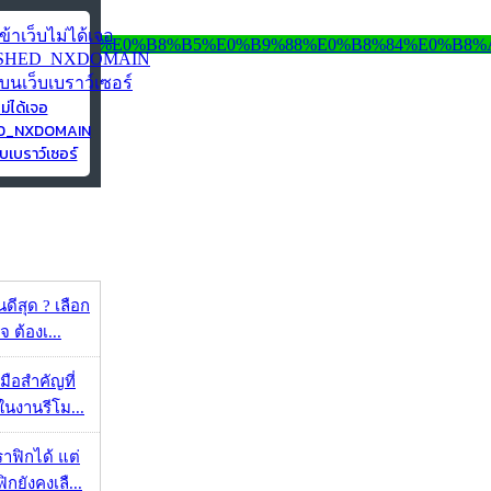
ไม่ได้เจอ
ED_NXDOMAIN
บเบราว์เซอร์
ดีสุด ? เลือก
 ต้องเ...
มือสำคัญที่
ในงานรีโม...
ราฟิกได้ แต่
กยังคงเลื...