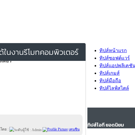
ได้ในงานรีโมทคอมพิวเตอร์
ทิปส์หน้าแรก
ทิปส์ซอฟต์แวร์
ทิปส์แอปพลิเคชั
ทิปส์เกมส์
ทิปส์มือถือ
ทิปส์ไลฟ์สไตล์
ทิปส์ไอที ยอดนิยม
นโดย :
เคนชิน