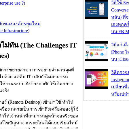
วิธีใช้ Se
rprise use ?)
Conversa
ทลับ) ที
ลักขององค์กรยุคใหม่
เองทุกคร
 Infrastructure)
บน FB M
อไม่ทัน (The Challenges IT
วิธีแก้เม
iPhone ไม
es)
บน iClou
แต่การขยายสาขา การขยายจำนวนจุดที่
วิธีตรวจส
ปด้วย แต่ทีม IT กลับยังไม่สามารถ
Instagram
้ใช้งานระบบ ยังต้องอาศัยวิธีเดิมอย่าง
เปลี่ยนชื
นจริง
หรือเปล่า
ตอร์ (Remote Desktop) เข้ามาใช้ ทำให้
ครื่อง กลายเป็นการเข้าถึงเครื่องของผู้ใช้
ต ทำให้เจ้าหน้าที่สามารถดูหน้าจอจริงของ
ารแก้ไขปัญหาจากระยไกลได้แบบเรียลไทม์