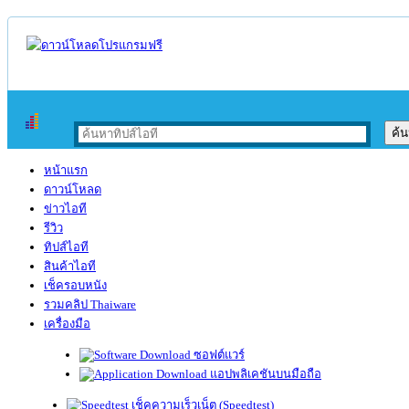
หน้าแรก
ดาวน์โหลด
ข่าวไอที
รีวิว
ทิปส์ไอที
สินค้าไอที
เช็ครอบหนัง
รวมคลิป Thaiware
เครื่องมือ
ซอฟต์แวร์
แอปพลิเคชันบนมือถือ
เช็คความเร็วเน็ต (Speedtest)