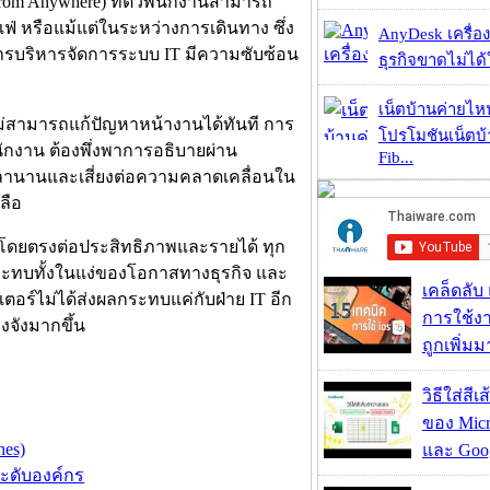
from Anywhere) ที่ตัวพนักงานสามารถ
าเฟ่ หรือแม้แต่ในระหว่างการเดินทาง ซึ่ง
AnyDesk เครื่อง
้การบริหารจัดการระบบ IT มีความซับซ้อน
ธุรกิจขาดไม่ได้
เน็ตบ้านค่ายไหน
งไม่สามารถแก้ปัญหาหน้างานได้ทันที การ
โปรโมชันเน็ตบ
นักงาน ต้องพึ่งพาการอธิบายผ่าน
Fib...
วลานานและเสี่ยงต่อความคลาดเคลื่อนใน
ลือ
ผลโดยตรงต่อประสิทธิภาพและรายได้ ทุก
กระทบทั้งในแง่ของโอกาสทางธุรกิจ และ
เคล็ดลับ
ตอร์ไม่ได้ส่งผลกระทบแค่กับฝ่าย IT อีก
การใช้งา
งจังมากขึ้น
ถูกเพิ่ม
วิธีใส่สี
ของ Micr
hes)
และ Goog
ระดับองค์กร