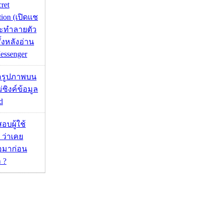
cret
tion (เปิดแช
่จะทำลายตัว
ั้งหลังอ่าน
essenger
ื่อรูปภาพบน
่ซิงค์ข้อมูล
d
อบผู้ใช้
 ว่าเคย
่อมาก่อน
 ?