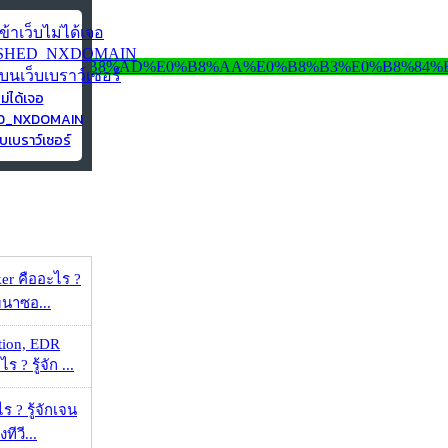
ไม่ได้เจอ
ED_NXDOMAIN
บเบราว์เซอร์
er คืออะไร ?
ัฒนาซอ...
tion, EDR
? รู้จัก ...
ร ? รู้จักเจน
ทีวี...