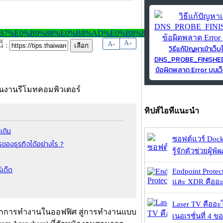
-
A
A
+
้ :
วิธีแก้ปัญหาเข้าเว็บ
DNS_PROBE_FINISH
ข้อผิดพลาด Error บนเว็
ทิปส์ไอทีแนะนำ
เดิม
ซอฟต์แวร์ Dock
ของธุรกิจได้อย่างไร ?
รู้จักตัวช่วยผู้พ
์เด็ด
Endpoint Protec
และ XDR คืออะไร 
Laser TV คืออะไ
 จากการทำงานในออฟฟิศ สู่การทำงานแบบ
เนอเรชั่นที่ 4 ของ