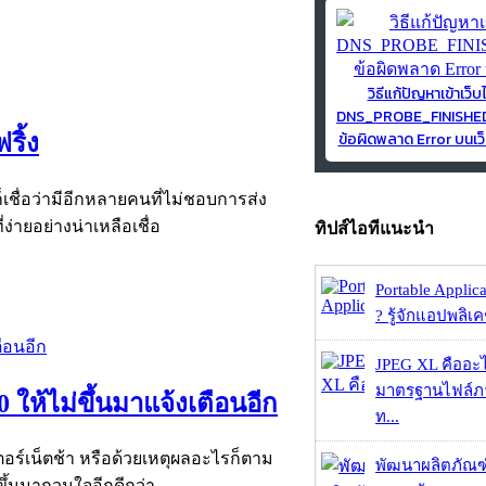
วิธีแก้ปัญหาเข้าเว็บ
DNS_PROBE_FINISH
ข้อผิดพลาด Error บนเว็
ริ้ง
เชื่อว่ามีอีกหลายคนที่ไม่ชอบการส่ง
ง่ายอย่างน่าเหลือเชื่อ
ทิปส์ไอทีแนะนำ
Portable Applic
? รู้จักแอปพลิเค
JPEG XL คืออะไร
มาตรฐานไฟล์ภาพ
ให้ไม่ขึ้นมาแจ้งเตือนอีก
ท...
อร์เน็ตช้า หรือด้วยเหตุผลอะไรก็ตาม
พัฒนาผลิตภัณฑ
ึ้นมากวนใจอีกดีกว่า