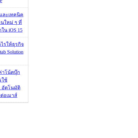
e
 และเทคนิค
นใหม่ ๆ ที่
มาใน iOS 15
ำไรให้ธุรกิจ
tab Solution
งค่าโน้ตบุ๊ก
รใช้
 อัตโนมัติ
อมต่อเมาส์