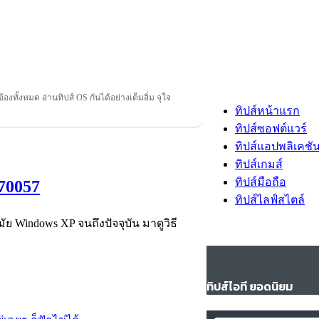
ข้องทั้งหมด อ่านทิปส์ OS กันได้อย่างเต็มอิ่ม จุใจ
ทิปส์หน้าแรก
ทิปส์ซอฟต์แวร์
ทิปส์แอปพลิเคชั
ทิปส์เกมส์
ทิปส์มือถือ
70057
ทิปส์ไลฟ์สไตล์
ัย Windows XP จนถึงปัจจุบัน มาดูวิธี
ทิปส์ไอที ยอดนิยม