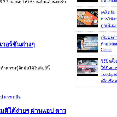
บน iPhon
S 9.3.3 ออกมาให้ใช้งานกันแล้วนะครับ
เคล็ดลับ
การใช้งา
ถูกเพิ่ม
เพิ่มผลก
วอร์ชันต่างๆ
ด้วย Mini
Center
วิธีปิดตั้
ให้ปิดกา
ำความรู้จักมันได้ในทิปส์นี้
Touchpad
เมื่อเชื่
ิได้ง่ายๆ ผ่านแอป ดาว