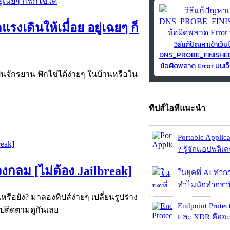
งเดินให้เมื่อย อยู่เฉยๆ ก็
วิธีแก้ปัญหาเข้าเว็บ
DNS_PROBE_FINISH
ข้อผิดพลาด Error บนเว็
่นจักรยาน ฟักไข่ได้ง่ายๆ ในบ้านหรือใน
ทิปส์ไอทีแนะนำ
Portable Applic
? รู้จักแอปพลิเค
งกลม [ไม่ต้อง Jailbreak]
ในยุคที่ AI ทำก
ทำไมนักทำกราฟิ
รือยัง? มาลองทิปส์ง่ายๆ เปลี่ยนรูปร่าง
Endpoint Protec
ไปติดตามดูกันเลย
และ XDR คืออะไร 