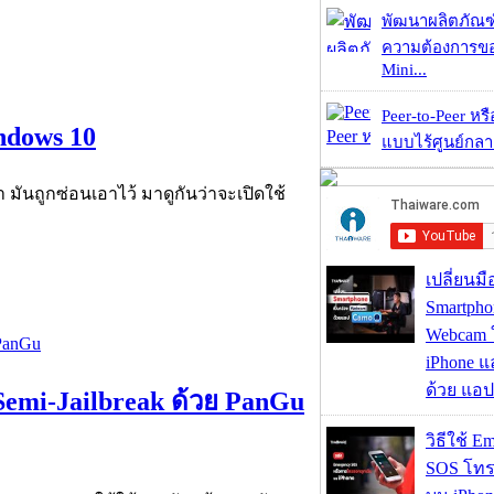
พัฒนาผลิตภัณฑ
ความต้องการของ
Mini...
Peer-to-Peer หร
indows 10
แบบไร้ศูนย์กลาง
 มันถูกซ่อนเอาไว้ มาดูกันว่าจะเปิดใช้
เปลี่ยนมื
Smartpho
Webcam ใช
iPhone แ
ด้วย แอ
 Semi-Jailbreak ด้วย PanGu
วิธีใช้ E
SOS โทร