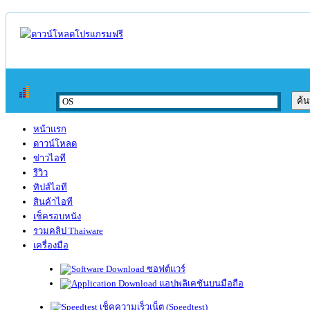
หน้าแรก
ดาวน์โหลด
ข่าวไอที
รีวิว
ทิปส์ไอที
สินค้าไอที
เช็ครอบหนัง
รวมคลิป Thaiware
เครื่องมือ
ซอฟต์แวร์
แอปพลิเคชันบนมือถือ
เช็คความเร็วเน็ต (Speedtest)