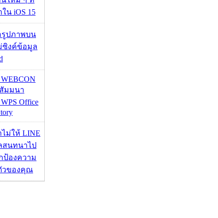
มาใน iOS 15
ื่อรูปภาพบน
่ซิงค์ข้อมูล
d
re WEBCON
นสัมมนา
 WPS Office
tory
่าไม่ให้ LINE
มูลสนทนาไป
อปกป้องความ
ตัวของคุณ