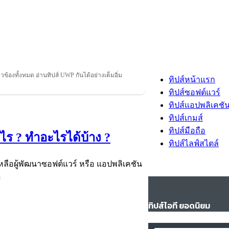
ยวข้องทั้งหมด อ่านทิปส์ UWP กันได้อย่างเต็มอิ่ม
ทิปส์หน้าแรก
ทิปส์ซอฟต์แวร์
ทิปส์แอปพลิเคชั
ทิปส์เกมส์
ทิปส์มือถือ
ไร ? ทำอะไรได้บ้าง ?
ทิปส์ไลฟ์สไตล์
หลือผู้พัฒนาซอฟต์แวร์ หรือ แอปพลิเคชัน
ู
ทิปส์ไอที ยอดนิยม