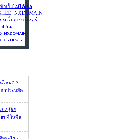
ไม่ได้เจอ
ED_NXDOMAIN
บเบราว์เซอร์
ุ่นไหนดี ?
าคาประหยัด
 ? รู้จัก
 ที่กินพื้น
คืออะไร ?