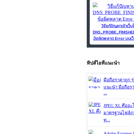
วิธีแก้ปัญหาเข้าเว็บ
DNS_PROBE_FINISH
ข้อผิดพลาด Error บนเว็
ทิปส์ไอทีแนะนำ
มือถือราคาถูก ร
แนะนำ มือถือร
...
JPEG XL คืออะไร
มาตรฐานไฟล์ภาพ
ท...
Adobe Express 