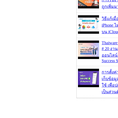
ถูกเพิ่ม
วิธีแก้เม
iPhone ไม
บน iClou
Thaiwa
# 20 งา
ออนไลน์
Success S
การตั้งค
เก็บข้อ
ใช้ เพื่
เป็นส่วน