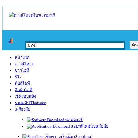
หน้าแรก
ดาวน์โหลด
ข่าวไอที
รีวิว
ทิปส์ไอที
สินค้าไอที
เช็ครอบหนัง
รวมคลิป Thaiware
เครื่องมือ
ซอฟต์แวร์
แอปพลิเคชันบนมือถือ
เช็คความเร็วเน็ต (Speedtest)