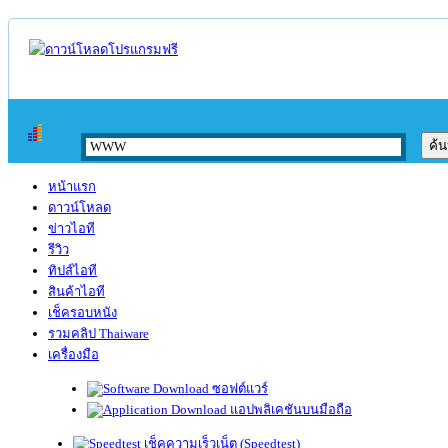
หน้าแรก
ดาวน์โหลด
ข่าวไอที
รีวิว
ทิปส์ไอที
สินค้าไอที
เช็ครอบหนัง
รวมคลิป Thaiware
เครื่องมือ
ซอฟต์แวร์
แอปพลิเคชันบนมือถือ
เช็คความเร็วเน็ต (Speedtest)