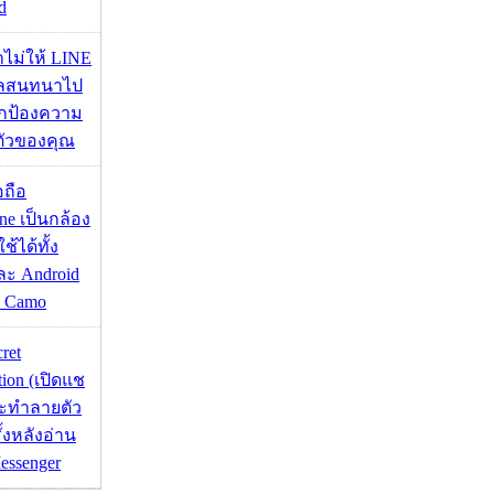
d
่าไม่ให้ LINE
มูลสนทนาไป
อปกป้องความ
ตัวของคุณ
อถือ
ne เป็นกล้อง
้ได้ทั้ง
ละ Android
ป Camo
cret
tion (เปิดแช
่จะทำลายตัว
ั้งหลังอ่าน
essenger