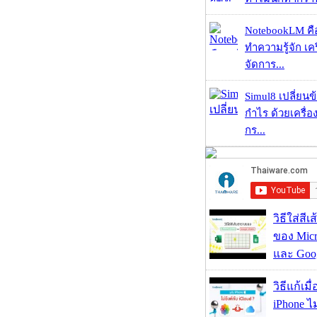
NotebookLM คื
ทำความรู้จัก เคร
จัดการ...
Simul8 เปลี่ยนข
กำไร ด้วยเครื่
กร...
วิธีใส่สี
ของ Micr
และ Goog
วิธีแก้เม
iPhone ไม