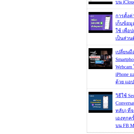
บน iClou
การตั้งค
เก็บข้อ
ใช้ เพื่
เป็นส่วน
เปลี่ยนมื
Smartpho
Webcam ใช
iPhone แ
ด้วย แอ
วิธีใช้ Se
Conversa
ทลับ) ที
เองทุกคร
บน FB M