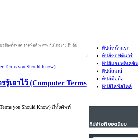
่ยวข้องทั้งหมด อ่านทิปส์ WWW กันได้อย่างเต็มอิ่ม
ทิปส์หน้าแรก
ทิปส์ซอฟต์แวร์
ทิปส์แอปพลิเคชั
ทิปส์เกมส์
ทิปส์มือถือ
วรรู้เอาไว้ (Computer Terms
ทิปส์ไลฟ์สไตล์
Terms you Should Know) มีทั้งศัพท์
ทิปส์ไอที ยอดนิยม