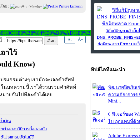
นโดย :
kankann
วิธีแก้ปัญหาเข้าเว็บ
DNS_PROBE_FINISH
-
A
A
+
้ :
ข้อผิดพลาด Error บนเว็
เอาไว้
ould Know)
ทิปส์ไอทีแนะนำ
ือโปรแกรมต่างๆ เรามักจะเจอคำศัพท์
ัก ในบทความนี้เราได้รวบรวมคำศัพท์
พัฒนาผลิตภัณฑ
ามหมายกันไปทีละคำได้เลย
ความต้องการของ
Mini...
6 ฟีเจอร์ของ Wi
ุดสำคัญ
ไป ถูกแทนที่ด้
ต่างของวิธีการทั้งสองกัน
Adobe Express 
ใช้โปรแกรมอัตโนมัติ