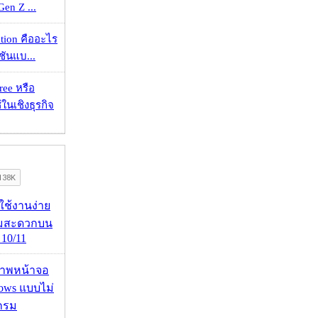
 Gen Z ...
ation คืออะไร
ชันแบ...
ee หรือ
ในเชิงธุรกิจ
ดใช้งานง่าย
ามสะดวกบน
10/11
บภาพหน้าจอ
ows แบบไม่
กรม