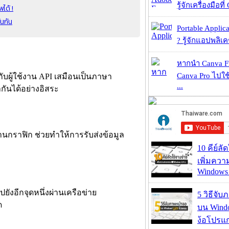
รู้จักเครื่องมือที่
ได้ !
นกัน
Portable Applic
? รู้จักแอปพลิเค
หากนำ Canva Fr
Canva Pro ไปใช้
 กับผู้ใช้งาน API เสมือนเป็นภาษา
...
กันได้อย่างอิสระ
านกราฟิก ช่วยทำให้การรับส่งข้อมูล
10 คีย์ลั
เพิ่มคว
Windows 
ังอีกจุดหนึ่งผ่านเครือข่าย
5 วิธีจั
ด
บน Wind
ง้อโปรแ