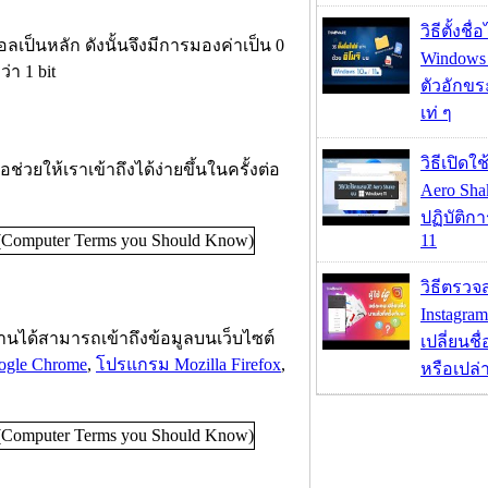
วิธีตั้งชื
อลเป็นหลัก ดังนั้นจึงมีการมองค่าเป็น 0
Windows 1
่า 1 bit
ตัวอักขร
เท่ ๆ
วิธีเปิดใ
อช่วยให้เราเข้าถึงได้ง่ายขึ้นในครั้งต่อ
Aero Sh
ปฏิบัติก
11
วิธีตรวจส
Instagram
้งานได้สามารถเข้าถึงข้อมูลบนเว็บไซต์
เปลี่ยนชื
gle Chrome
,
โปรแกรม Mozilla Firefox
,
หรือเปล่า