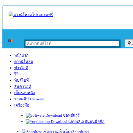
หน้าแรก
ดาวน์โหลด
ข่าวไอที
รีวิว
ทิปส์ไอที
สินค้าไอที
เช็ครอบหนัง
รวมคลิป Thaiware
เครื่องมือ
ซอฟต์แวร์
แอปพลิเคชันบนมือถือ
เช็คความเร็วเน็ต (Speedtest)