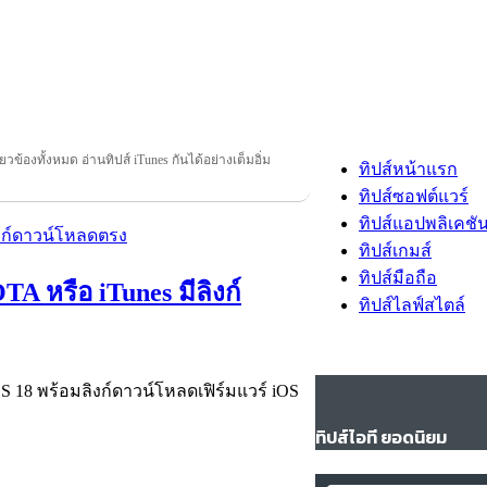
ี่ยวข้องทั้งหมด อ่านทิปส์ iTunes กันได้อย่างเต็มอิ่ม
ทิปส์หน้าแรก
ทิปส์ซอฟต์แวร์
ทิปส์แอปพลิเคชั
ทิปส์เกมส์
ทิปส์มือถือ
TA หรือ iTunes มีลิงก์
ทิปส์ไลฟ์สไตล์
OS 18 พร้อมลิงก์ดาวน์โหลดเฟิร์มแวร์ iOS
ทิปส์ไอที ยอดนิยม