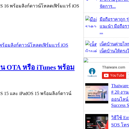
OS 16 พร้อมลิงก์ดาวน์โหลดเฟิร์มแวร์ iOS
จัดการ...
มือถือราคาถูก ร
แนะนำ มือถือร
...
เน็ตบ้านค่ายไหน
เน็ตบ้านให้ตรงใจ
่าน OTA หรือ iTunes พร้อม
Thaiwa
# 20 งา
OS 15 และ iPadOS 15 พร้อมลิงก์ดาวน์
ออนไลน์
Success S
วิธีใช้ E
SOS โทร