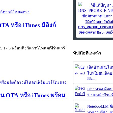
วิธีแก้ปัญหาเข้าเว็บ
TA หรือ iTunes มีลิงก์
DNS_PROBE_FINISH
ข้อผิดพลาด Error บนเว็
OS 17.5 พร้อมลิงก์ดาวน์โหลดเฟิร์มแวร์
ทิปส์ไอทีแนะนำ
เน็ตบ้านค่ายไหน
โปรโมชันเน็ตบ
Fib...
Front-End คืออะไ
่าน OTA หรือ iTunes พร้อม
ระบบหน้าบ้าน ที่
NotebookLM คื
ทำความรู้จัก เคร