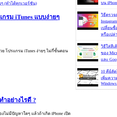
บน iPhon
วิธีตรวจส
รแกรม iTunes แบบง่ายๆ
Instagram
เปลี่ยนชื
หรือเปล่า
วิธีใส่สี
ด้วย โปรแกรม iTunes ง่ายๆ ไม่กี่ขั้นตอน
ของ Micr
และ Goog
10 คีย์ลั
เพิ่มคว
Windows 
 ทำอย่างไรดี ?
ื่องไม่มีปัญหาใดๆ แล้วถ้าเกิด iPhone เปิด