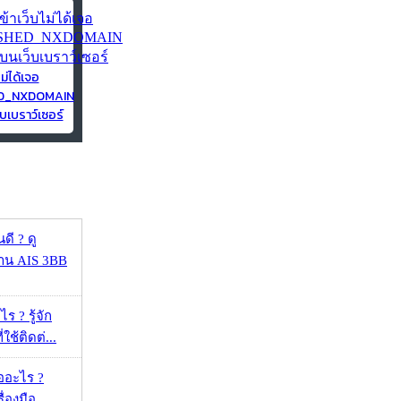
ไม่ได้เจอ
ED_NXDOMAIN
บเบราว์เซอร์
ดี ? ดู
้าน AIS 3BB
ร ? รู้จัก
ใช้ติดต่...
ออะไร ?
ื่องมือ