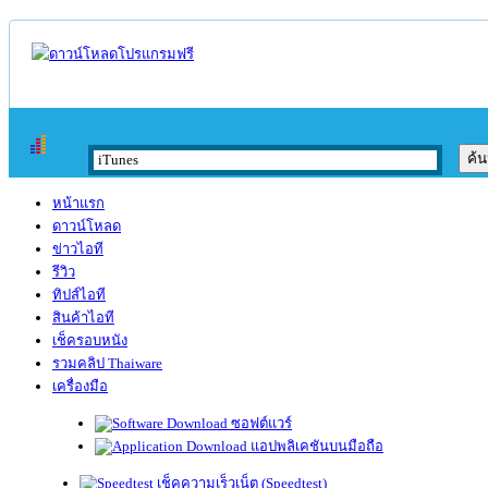
หน้าแรก
ดาวน์โหลด
ข่าวไอที
รีวิว
ทิปส์ไอที
สินค้าไอที
เช็ครอบหนัง
รวมคลิป Thaiware
เครื่องมือ
ซอฟต์แวร์
แอปพลิเคชันบนมือถือ
เช็คความเร็วเน็ต (Speedtest)