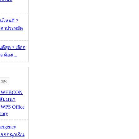
ุ่นไหนดี ?
าคาประหยัด
ดีสุด ? เลือก
 ต้องเ...
re WEBCON
นสัมมนา
 WPS Office
tory
mergency
ออกฉุกเฉิน