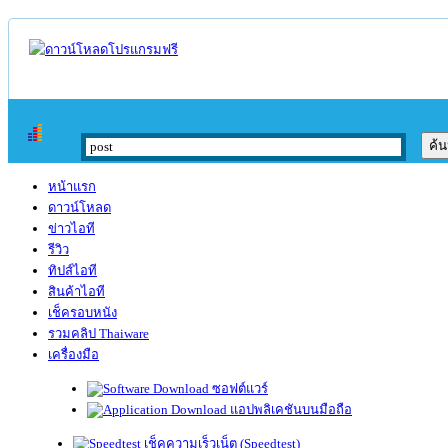
หน้าแรก
ดาวน์โหลด
ข่าวไอที
รีวิว
ทิปส์ไอที
สินค้าไอที
เช็ครอบหนัง
รวมคลิป Thaiware
เครื่องมือ
ซอฟต์แวร์
แอปพลิเคชันบนมือถือ
เช็คความเร็วเน็ต (Speedtest)