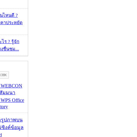
ุ่นไหนดี ?
าคาประหยัด
ร ? รู้จัก
ยงชื่นชม...
re WEBCON
นสัมมนา
 WPS Office
tory
ื่อรูปภาพบน
่ซิงค์ข้อมูล
d