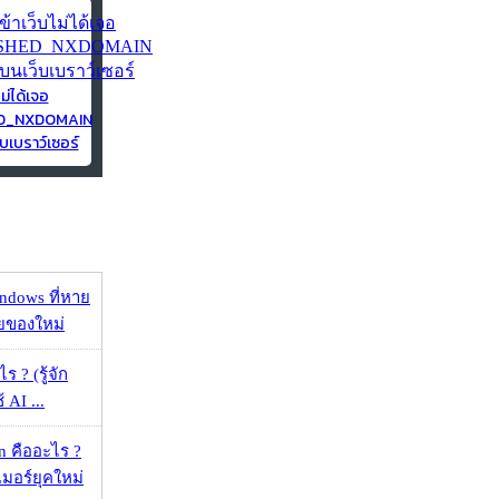
ไม่ได้เจอ
ED_NXDOMAIN
บเบราว์เซอร์
ndows ที่หาย
วยของใหม่
ร ? (รู้จัก
้ AI ...
 คืออะไร ?
อร์ยุคใหม่