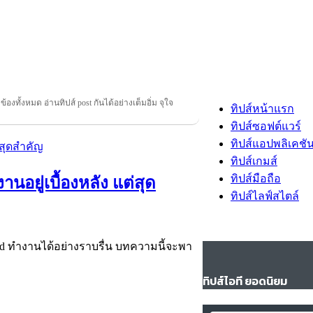
วข้องทั้งหมด อ่านทิปส์ post กันได้อย่างเต็มอิ่ม จุใจ
ทิปส์หน้าแรก
ทิปส์ซอฟต์แวร์
ทิปส์แอปพลิเคชั
ทิปส์เกมส์
ทิปส์มือถือ
นอยู่เบื้องหลัง แต่สุด
ทิปส์ไลฟ์สไตล์
-End ทำงานได้อย่างราบรื่น บทความนี้จะพา
ทิปส์ไอที ยอดนิยม