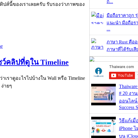
ถึ...
ทิปส์นี้ของเราเลยครับ รับรองว่าภาพของ
มือถือราคาถูก ร
แนะนำ มือถือร
...
ภาษา Rust คืออะไ
ภาษาที่ได้รับเสี
ชว์คลิปที่ดูใน Timeline
่าเราดูอะไรไปบ้างใน Wall หรือ Timeline
 ง่ายๆ
Thaiwa
# 20 งา
ออนไลน์
Success S
วิธีแก้เม
iPhone ไม
บน iClou