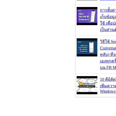
การตั้งค
เก็บข้อ
ใช้ เพื่
เป็นส่วน
วิธีใช้ Se
Conversa
ทลับ) ที
เองทุกคร
บน FB M
10 คีย์ลั
เพิ่มคว
Windows 