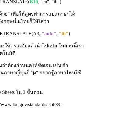
LETRANSLATE(ฺ
B10
, "en", "th")
้วย" เพื่อให้สูตรทำการแปลภาษาได้
งกฤษเป็นไทยก็ให้ใส่ว่า
LETRANSLATE(
A3
,
"auto"
,
"th"
)
ต้องใช้ตรวจจับแล้วนำไปแปล ในส่วนนี้เรา
ตโนมัติ
าต้องกำหนดให้ชัดเจน เช่น ถ้า
นภาษาญี่ปุ่นก็ "่ja" อยากรู้ภาษาไหนใช้
/www.loc.gov/standards/iso639-