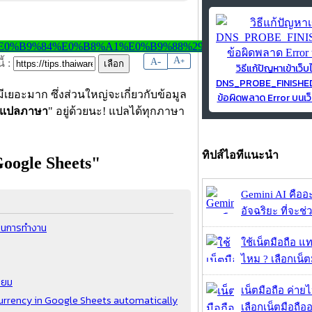
-
A
A
+
้ :
วิธีแก้ปัญหาเข้าเว็บ
DNS_PROBE_FINISH
ีเยอะมาก ซึ่งส่วนใหญ่จะเกี่ยวกับข้อมูล
ข้อผิดพลาด Error บนเว็
อร์แปลภาษา
" อยู่ด้วยนะ! แปลได้ทุกภาษา
ทิปส์ไอทีแนะนำ
oogle Sheets"
Gemini AI คืออะไ
อัจฉริยะ ที่จะช่ว
วในการทำงาน
ใช้เน็ตมือถือ แ
ไหม ? เลือกเน็ต
ิยม
เน็ตมือถือ ค่าย
 currency in Google Sheets automatically
เลือกเน็ตมือถืออ