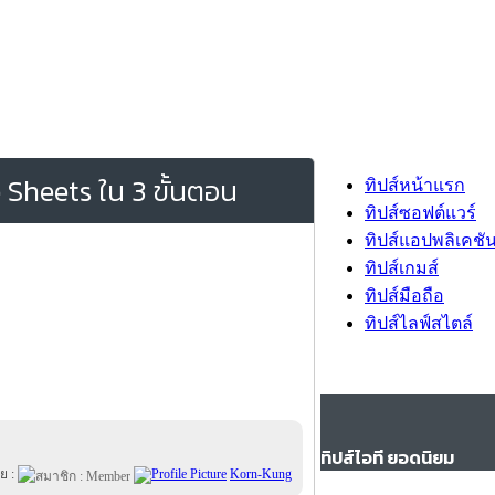
e Sheets ใน 3 ขั้นตอน
ทิปส์หน้าแรก
ทิปส์ซอฟต์แวร์
ทิปส์แอปพลิเคชั
ทิปส์เกมส์
ทิปส์มือถือ
ทิปส์ไลฟ์สไตล์
ทิปส์ไอที ยอดนิยม
ย :
Korn-Kung