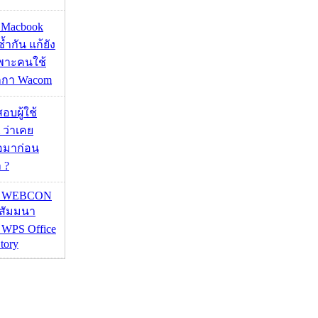
ด Macbook
ซ้ำกัน แก้ยัง
ฉพาะคนใช้
กกา Wacom
อบผู้ใช้
 ว่าเคย
่อมาก่อน
 ?
re WEBCON
นสัมมนา
 WPS Office
tory