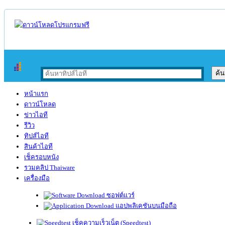
หน้าแรก
ดาวน์โหลด
ข่าวไอที
รีวิว
ทิปส์ไอที
สินค้าไอที
เช็ครอบหนัง
รวมคลิป Thaiware
เครื่องมือ
ซอฟต์แวร์
แอปพลิเคชันบนมือถือ
เช็คความเร็วเน็ต (Speedtest)