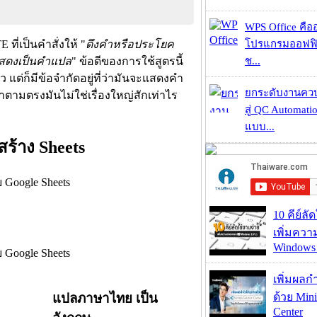
WPS Office คืออะ
ี่เป็นคำสั่งให้ "
ดึงคำหรือประโยค
โปรแกรมออฟฟิ
แสดงเป็นคำแปล
" ข้อดีของการใช้สูตรนี้
ช...
แต่ก็มีข้อจำกัดอยู่ที่ว่ามันจะแสดงคำ
ยกระดับงานคว
าตามตรงมันไม่ใช่เรื่องใหญ่สักเท่าไร
สู่ QC Automati
แบบ...
สร้าง Sheets
10 คีย์ลั
เพิ่มคว
Windows 
เพิ่มผลก
แปลภาษาไทย เป็น
ด้วย Mini
Center