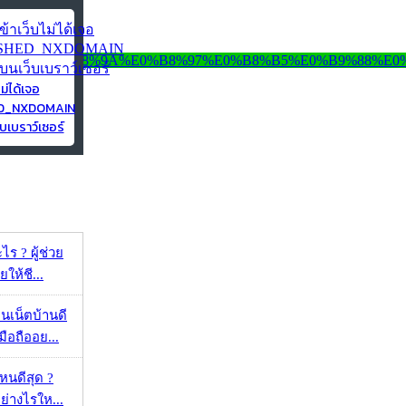
ไม่ได้เจอ
ED_NXDOMAIN
บเบราว์เซอร์
ร ? ผู้ช่วย
ยให้ชี...
ทนเน็ตบ้านดี
มือถืออย...
ไหนดีสุด ?
ย่างไรให...