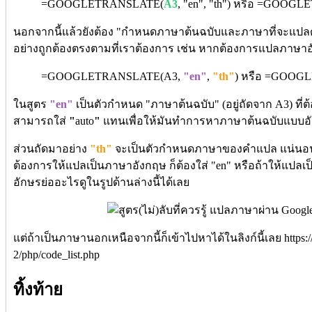
=GOOGLETRANSLATE(
A3
, "en", "th") หรือ =GOOG
นอกจากนี้แล้วยังต้อง "กำหนดภาษาต้นฉบับและภาษาที่จะแปลด
อย่างถูกต้องตรงตามที่เราต้องการ เช่น หากต้องการแปลภาษาอั
=GOOGLETRANSLATE(
A3
,
"en"
,
"th"
) หรือ =GOOG
ในสูตร
"en"
เป็นตัวกำหนด "ภาษาต้นฉบับ" (อยู่ถัดจาก A3) ที่
สามารถใส่
"
auto
"
แทนเพื่อให้มันทำการหาภาษาต้นฉบับแบบอั
ส่วนถัดมาอย่าง
"th"
จะเป็นตัวกำหนดภาษาของคำแปล แน่นอนว่
ต้องการให้แปลเป็นภาษาอังกฤษ ก็ต้องใส่ "en" หรือถ้าให้แปลเป็
อักษรย่ออะไรดูในรูปด้านล่างนี้ได้เลย
แต่ถ้าเป็นภาษานอกเหนือจากนี้ก็เข้าไปหาได้ในลิงก์นี้เลย https:/
2/php/code_list.php
ทิ้งท้าย