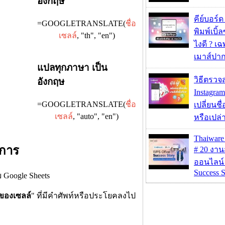
อังกฤษ
คีย์บอร์
=GOOGLETRANSLATE(
ชื่อ
พิมพ์เบิ้ล
เซลล์
, "th", "en")
ไงดี ? เ
เมาส์ปา
แปลทุกภาษา เป็น
วิธีตรวจส
อังกฤษ
Instagram
=GOOGLETRANSLATE(
ชื่อ
เปลี่ยนชื
เซลล์
, "auto", "en")
หรือเปล่า
Thaiwa
งการ
# 20 งา
ออนไลน์
Success S
ของเซลล์
" ที่มีคำศัพท์หรือประโยคลงไป