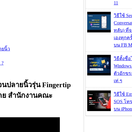
11
วิธีใช้ Se
Conversa
ทลับ) ที
เองทุกคร
บน FB M
ยนิ้ว
วิธีตั้งชื
 ?
Windows 1
ตัวอักขร
เท่ ๆ
นปลายนิ้วรุ่น Fingertip
โดย สำนักงานคณะ
วิธีใช้ E
SOS โทร
บน iPhon