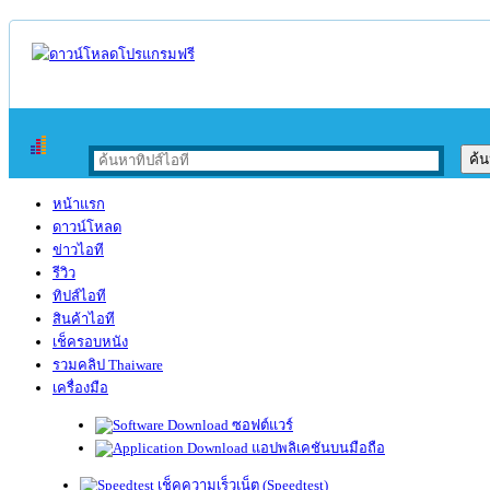
หน้าแรก
ดาวน์โหลด
ข่าวไอที
รีวิว
ทิปส์ไอที
สินค้าไอที
เช็ครอบหนัง
รวมคลิป Thaiware
เครื่องมือ
ซอฟต์แวร์
แอปพลิเคชันบนมือถือ
เช็คความเร็วเน็ต (Speedtest)