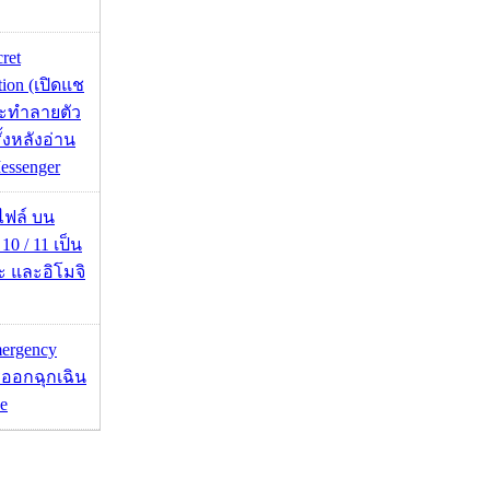
cret
tion (เปิดแช
่จะทำลายตัว
ั้งหลังอ่าน
essenger
่อไฟล์ บน
0 / 11 เป็น
ะ และอิโมจิ
mergency
ออกฉุกเฉิน
e