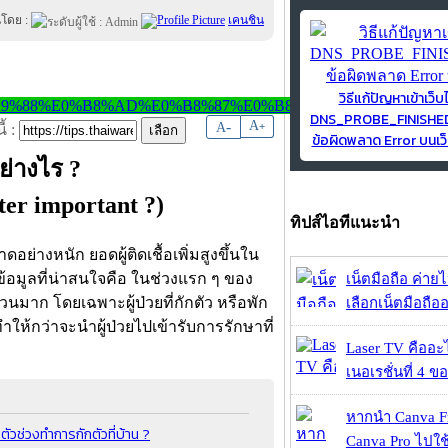
นโดย :
เคนชิน
วิธีแก้ปัญหาเข้าเว็บ
DNS_PROBE_FINISH
-
A
A
+
้ :
ข้อผิดพลาด Error บนเว็
ย่างไร ?
ter important ?)
ทิปส์ไอทีแนะนำ
ย่างหนัก ยอดผู้ติดเชื้อเพิ่มสูงขึ้นใน
ีข้อมูลที่น่าสนใจคือ ในช่วงแรก ๆ ของ
เน็ตมือถือ ค่าย
มาก โดยเฉพาะผู้ป่วยที่กักตัว หรือพัก
เลือกเน็ตมือถืออ
 ทำให้กว่าจะนำผู้ป่วยไปเข้ารับการรักษาที่
Laser TV คืออะไ
เนอเรชั่นที่ 4 ของ
หากนำ Canva Fr
วช่วงทำการกักตัวที่บ้าน ?
Canva Pro ไปใช้