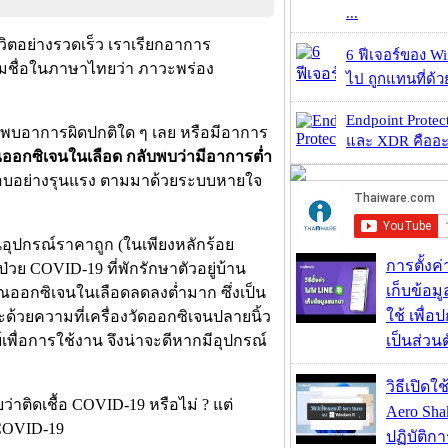
...
วิตอย่างรวดเร็ว เราเรียกอาการ
6 ฟีเจอร์ของ Wi
อตามชื่อในภาษาไทยว่า ภาวะพร่อง
ไป ถูกแทนที่ด้
Endpoint Protec
่พบอาการผิดปกติใด ๆ เลย หรือมีอาการ
และ XDR คืออะไร 
ออกซิเจนในเลือด กลับพบว่ามีอาการต่ำ
ยหอบอย่างรุนแรง ตามมาด้วยระบบหายใจ
นอุปกรณ์ราคาถูก (ในเพียงหลักร้อย
การตั้งค
วย COVID-19 ที่พักรักษาตัวอยู่บ้าน
เก็บข้อ
าณออกซิเจนในเลือดลดลงต่ำมาก ซึ่งเป็น
ใช้ เพื่
และด้วยความที่เครื่องวัดออกซิเจนปลายนิ้ว
เพื่อการใช้งาน จึงน่าจะดีหากมีอุปกรณ์
เป็นส่วน
วิธีเปิดใ
ว่าติดเชื้อ COVID-19 หรือไม่ ? แต่
Aero Sh
 COVID-19
ปฏิบัติก