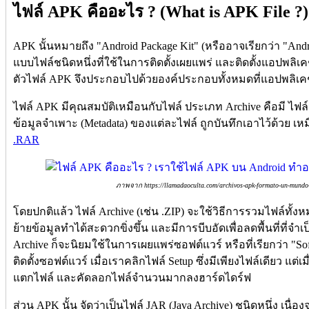
ไฟล์ APK คืออะไร ? (What is APK File ?)
APK นั้นหมายถึง "Android Package Kit" (หรืออาจเรียกว่า "Androi
แบบไฟล์ชนิดหนึ่งที่ใช้ในการติดตั้งเผยแพร่ และติดตั้งแอปพลิ
ตัวไฟล์ APK จึงประกอบไปด้วยองค์ประกอบทั้งหมดที่แอปพลิเคชั
ไฟล์ APK มีคุณสมบัติเหมือนกับไฟล์ ประเภท Archive คือมี ไฟ
ข้อมูลจำเพาะ (Metadata) ของแต่ละไฟล์ ถูกบันทึกเอาไว้ด้วย เ
.RAR
ภาพจาก https://llamadaoculta.com/archivos-apk-formato-un-mundo-d
โดยปกติแล้ว ไฟล์ Archive (เช่น .ZIP) จะใช้วิธีการรวมไฟล์ทั้งหม
ย้ายข้อมูลทำได้สะดวกขิ่งขึ้น และมีการบีบอัดเพื่อลดพื้นที่ที่จำเ
Archive ก็จะนิยมใช้ในการเผยแพร่ซอฟต์แวร์ หรือที่เรียกว่า "Sof
ติดตั้งซอฟต์แวร์ เมื่อเราคลิกไฟล์ Setup ซึ่งมีเพียงไฟล์เดียว แต่เม
แตกไฟล์ และคัดลอกไฟล์จำนวนมากลงฮาร์ดไดร์ฟ
ส่วน APK นั้น จัดว่าเป็นไฟล์ JAR (Java Archive) ชนิดหนึ่ง เนื