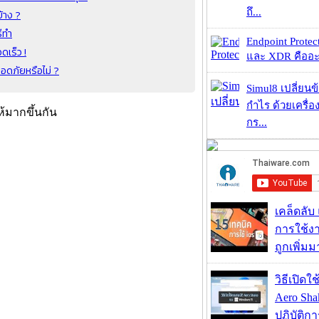
ถึ...
้าง ?
ีทำ
Endpoint Protec
ดเร็ว !
และ XDR คืออะไร 
อดภัยหรือไม่ ?
Simul8 เปลี่ยนข
กำไร ด้วยเครื่
้มากขึ้นกัน
กร...
เคล็ดลับ
การใช้งา
ถูกเพิ่ม
วิธีเปิดใ
Aero Sh
ปฏิบัติก