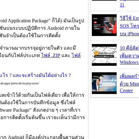
11
วิธีใช้ E
d Application Package" ก็ได้) มันเป็นรูป
SOS โทร
เคชันบนระบบปฏิบัติการ Android ภายใน
บน iPhon
นจำเป็นต้องใช้ในการติดตั้ง
ล์จำนวนมากบรรจุอยู่ภายในตัว และมี
10 คีย์ลั
หมือนกับไฟล์ประเภท
ไฟล์ .ZIP
และ
ไฟล์
เพิ่มคว
Windows 
เพิ่มผลก
ด้วย Mini
e-apps-fuera-de-la-play-store/
Center
ดเข้าไว้ด้วยกันเป็นไฟล์เดียว เพื่อให้การ
ป็นต้องใช้ในการบันทึกข้อมูล ซึ่งไฟล์
tware Package" สังเกตง่าย ๆ เวลาที่เรา
ื่อการติดตั้งเริ่มต้นขึ้น เราจะเห็นว่ามีการ
่องจาก Android ก็มีองค์ประกอบพื้นฐานส่วน