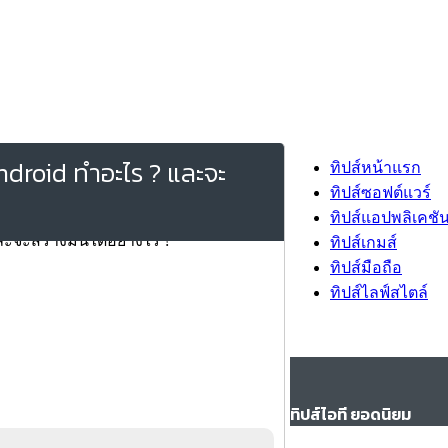
ndroid ทำอะไร ? และจะ
ทิปส์หน้าแรก
ทิปส์ซอฟต์แวร์
ทิปส์แอปพลิเคชั
ทิปส์เกมส์
ทิปส์มือถือ
ทิปส์ไลฟ์สไตล์
ทิปส์ไอที ยอดนิยม