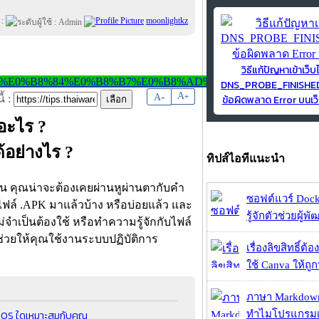
 :
moonlightkz
วิธีแก้ปัญหาเข้าเว็บ
DNS_PROBE_FINISH
-
A
A
+
ข้อผิดพลาด Error บนเว็
้ :
อะไร ?
้อย่างไร ?
ทิปส์ไอทีแนะนำ
น คุณน่าจะต้องเคยผ่านหูผ่านตากับคำ
ซอฟต์แวร์ Dock
ฟล์ .APK มาแล้วบ้าง หรือบ่อยแล้ว และ
รู้จักตัวช่วยผู้พ
จำเป็นต้องใช้ หรือทำความรู้จักกับไฟล์
ะช่วยให้คุณใช้งานระบบปฏิบัติการ
เรื่องลิขสิทธิ์ต้อ
ใช้ Canva ให้ถูก
ภาษา Markdown
บ OS ใดเหมาะสมกับคุณ
ทำไมโปรแกรมเม