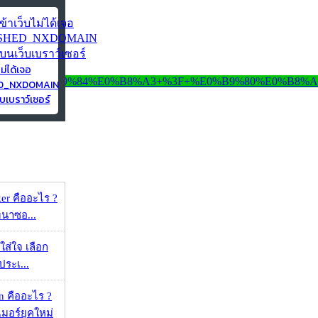
ไม่ได้เจอ
ED_NXDOMAIN
บเบราว์เซอร์
er คืออะไร ?
ัฒนาซอ...
งใส่ใจ เลือก
ประเ...
 คืออะไร ?
อร์ยุคใหม่