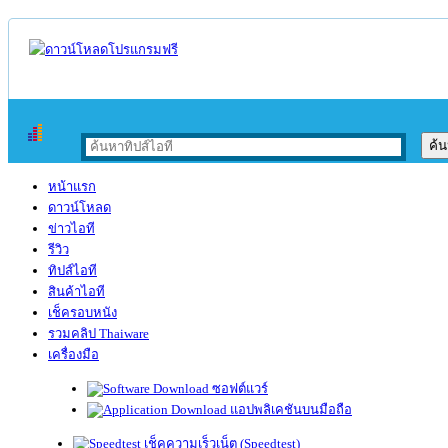
หน้าแรก
ดาวน์โหลด
ข่าวไอที
รีวิว
ทิปส์ไอที
สินค้าไอที
เช็ครอบหนัง
รวมคลิป Thaiware
เครื่องมือ
ซอฟต์แวร์
แอปพลิเคชันบนมือถือ
เช็คความเร็วเน็ต (Speedtest)