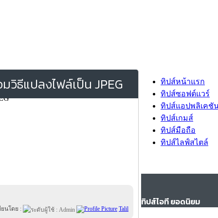
อมวิธีแปลงไฟล์เป็น JPEG
ทิปส์หน้าแรก
ทิปส์ซอฟต์แวร์
ทิปส์แอปพลิเคชั
ทิปส์เกมส์
ทิปส์มือถือ
ทิปส์ไลฟ์สไตล์
ทิปส์ไอที ยอดนิยม
ขียนโดย :
Talil