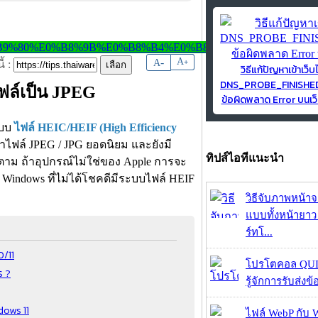
-
A
A
+
้ :
วิธีแก้ปัญหาเข้าเว็บ
DNS_PROBE_FINISH
ฟล์เป็น JPEG
ข้อผิดพลาด Error บนเว็
แบบ
ไฟล์ HEIC/HEIF (High Efficiency
ว่าไฟล์ JPEG / JPG ยอดนิยม และยังมี
ทิปส์ไอทีแนะนำ
ตาม ถ้าอุปกรณ์ไม่ใช่ของ Apple การจะ
าร Windows ที่ไม่ได้โชคดีมีระบบไฟล์ HEIF
วิธีจับภาพหน้า
แบบทั้งหน้ายา
ร์ทโ...
0/11
โปรโตคอล QUIC
ร ?
รู้จักการรับส่งข
dows 11
ไฟล์ WebP กับ 