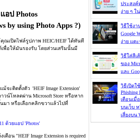
ประสงค์ท
ง่าย ๆ ใน
ยแอป Photos
 by using Photo Apps ?)
วิธีใช้ง
Google Wa
ห้คุณเปิดไฟล์รูปภาพ HEIC/HEIF ได้ทันที
ง่าย แต
พื่อให้มันรองรับ โดยส่วนเสริมนั้นมี
วิธีใส่สี
ของ Micr
และ Goog
วิธีเปิดใช
งแม้จะติดตั้งตัว 'HEIF Image Extension'
Phishing 
ดาวน์โหลดผ่าน Microsoft Store หรือหาก
เตือนเมื่
ขึ้นมา หรือเลือกคลิกขวาแล้วไปที่
บนเว็บ 
เสี่ยงบน
เตือน "HEIF Image Extension is required