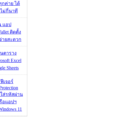
ุกค่าย ได้
ไม่กี่นาที
าน แอป
llet ติดตั้ง
ะจ่ายสะดวก
เส้นตาราง
osoft Excel
le Sheets
้ฟีเจอร์
Protection
อใส่รหัสผ่าน
หรือแอปฯ
 Windows 11