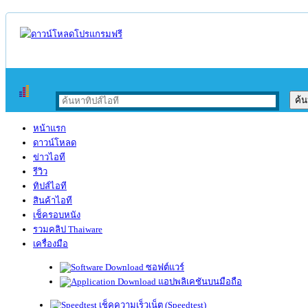
หน้าแรก
ดาวน์โหลด
ข่าวไอที
รีวิว
ทิปส์ไอที
สินค้าไอที
เช็ครอบหนัง
รวมคลิป Thaiware
เครื่องมือ
ซอฟต์แวร์
แอปพลิเคชันบนมือถือ
เช็คความเร็วเน็ต (Speedtest)