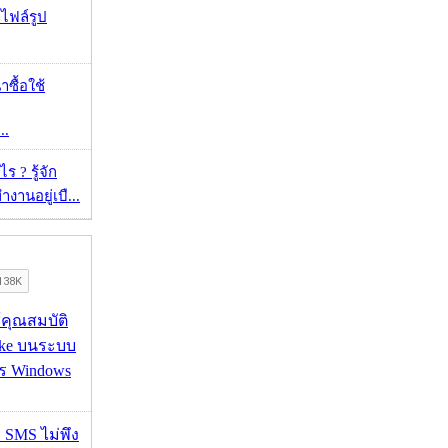
าไฟล์รูป
าซื้อใช้
..
 ? รู้จัก
งานอยู่เบื...
ช้คุณสมบัติ
ake บนระบบ
าร Windows
ก SMS ไม่พึง