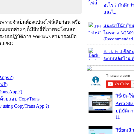
อะไร ? มันดีกว่
และไ...
เพราะจำเป็นต้องแปลงไฟล์เสียก่อน หรือ
แนะนำโน้ตบุ๊กน่
บบแชทต่าง ๆ ก็มีสิทธิ์ที่ภาพจะโดนลด
ไตรมาส 3/2569
้ ระบบปฏิบัติการ Windows สามารถเปิด
(Recommended.
น JPEG
Back-End คืออะไร
ระบบหลังบ้าน ทำ
Apps ?)
ฟรี)
rans App ?)
วิธีเปิดใ
 ด้วยแอป CopyTrans
Aero Sh
y using CopyTrans App ?)
ปฏิบัติก
11
)
วิธียกเลิ