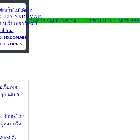
ไม่ได้เจอ
ED_NXDOMAIN
บเบราว์เซอร์
จอเว็บเพจ
ว ๆ บนสมา
 คืออะไร ?
้อมูลแบบให...
WebM คือ