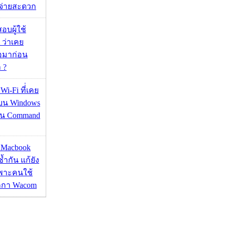
ะจ่ายสะดวก
อบผู้ใช้
 ว่าเคย
่อมาก่อน
 ?
 Wi-Fi ที่่เคย
อบน Windows
่าน Command
ด Macbook
ซ้ำกัน แก้ยัง
ฉพาะคนใช้
กกา Wacom