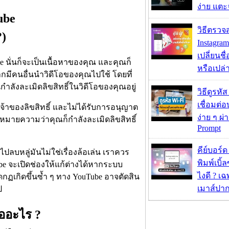
ง่าย แต
ube
วิธีตรวจส
?)
Instagram
เปลี่ยนชื
 นั่นก็จะเป็นเนื้อหาของคุณ และคุณก็
หรือเปล่า
หากมีคนอื่นนำวิดีโอของคุณไปใช้ โดยที่
กำลังละเมิดลิขสิทธิ์ในวิดีโอของคุณอยู่
วิธีดูรหัส
เชื่อมต่
เจ้าของลิขสิทธิ์ และไม่ได้รับการอนุญาต
ง่าย ๆ ผ
นหมายความว่าคุณก็กำลังละเมิดลิขสิทธิ์
Prompt
คีย์บอร์
รไปลบหลู่มันไม่ใช่เรื่องล้อเล่น เราควร
พิมพ์เบิ้ล
e จะเปิดช่องให้แก้ต่างได้หากระบบ
ไงดี ? เ
กฏเกิดขึ้นซ้ำ ๆ ทาง YouTube อาจตัดสิน
เมาส์ปา
ป
ืออะไร ?