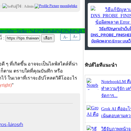
 :
moonlightkz
วิธีแก้ปัญหาเข้าเว็บ
DNS_PROBE_FINISH
-
A
A
+
้ :
ข้อผิดพลาด Error บนเว็
ๆ ที่เกิดขึ้น อาจจะเป็นไลฟ์สไตล์ที่น่า
ทิปส์ไอทีแนะนำ
รก็ตาม ตราบใดที่คุณบันทึก หรือ
เอาไว้ ในเวลาที่เราจะอัปโหลดวิดีโออะไร
NotebookLM คื
yright)
"
ทำความรู้จัก เคร
จัดการ...
Grok AI คืออะไร ?
เน้นตอบตามความ
่ควร-ไม่ควรทำ
วิธีจับภาพหน้า