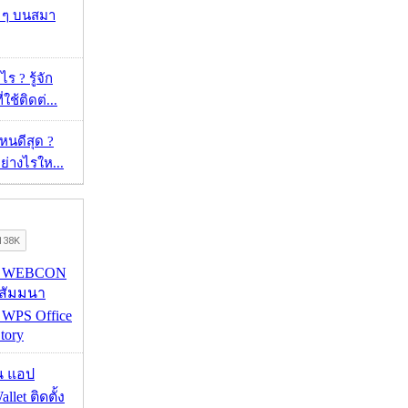
ว ๆ บนสมา
ร ? รู้จัก
ใช้ติดต่...
ไหนดีสุด ?
ย่างไรให...
re WEBCON
นสัมมนา
 WPS Office
tory
าน แอป
llet ติดตั้ง