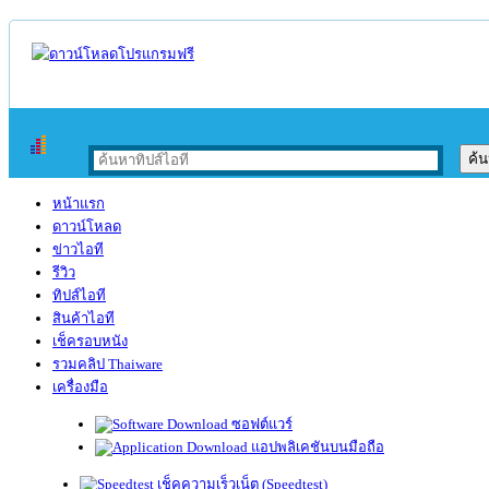
หน้าแรก
ดาวน์โหลด
ข่าวไอที
รีวิว
ทิปส์ไอที
สินค้าไอที
เช็ครอบหนัง
รวมคลิป Thaiware
เครื่องมือ
ซอฟต์แวร์
แอปพลิเคชันบนมือถือ
เช็คความเร็วเน็ต (Speedtest)