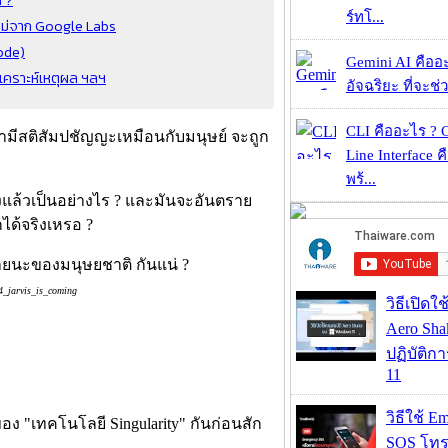
ร์ทโ...
ใหม่จาก Google Labs
Code)
Gemini AI คืออะไ
วิเคราะห์เหตุผล ฯลฯ
อัจฉริยะ ที่จะช่ว
CLI คืออะไร ?
่ามีสติสัมปชัญญะเหมือนกับมนุษย์ จะถูก
Line Interface 
พร้...
ิงแล้วเป็นอย่างไร ? และมันจะอันตราย
ได้จริงเหรอ ?
_jarvis_is_coming
วิธีเปิดใ
Aero Sh
ปฏิบัติก
11
วิธีใช้ E
อง "เทคโนโลยี Singularity" กันก่อนสัก
SOS โทร