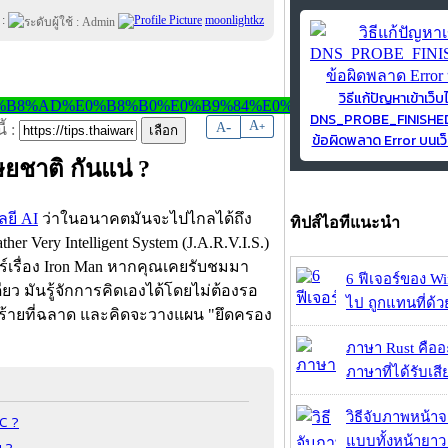
 :
moonlightkz
วิธีแก้ปัญหาเข้าเว็บ
DNS_PROBE_FINISH
-
A
A
+
้ :
ข้อผิดพลาด Error บนเว็
ชาติ กันแน่ ?
ยี AI
ว่าในอนาคตมันจะไปไกลได้ถึง
ทิปส์ไอทีแนะนำ
her Very Intelligent System (J.A.R.V.I.S.)
ตร์เรื่อง Iron Man หากคุณเคยรับชมมา
6 ฟีเจอร์ของ Wi
ียว มันรู้จักการคิดเองได้โดยไม่ต้องรอ
ไป ถูกแทนที่ด้
 ตัวร้ายที่ฉลาด และคิดจะวางแผน "ยึดครอง
ภาษา Rust คืออะไ
ภาษาที่ได้รับเสี
วิธีจับภาพหน้า
CC ?
แบบทั้งหน้ายา
น ?