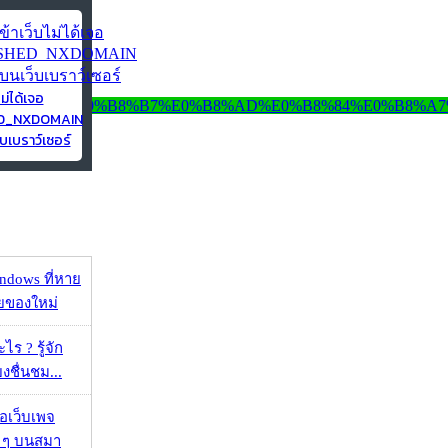
ไม่ได้เจอ
ED_NXDOMAIN
บเบราว์เซอร์
ndows ที่หาย
วยของใหม่
ร ? รู้จัก
ยงชื่นชม...
จอเว็บเพจ
ว ๆ บนสมา