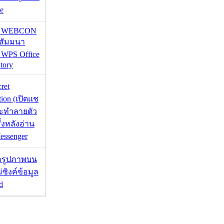
e
re WEBCON
นสัมมนา
 WPS Office
tory
cret
tion (เปิดแช
่จะทำลายตัว
ั้งหลังอ่าน
essenger
ื่อรูปภาพบน
่ซิงค์ข้อมูล
d