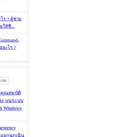
ร ? ผู้ช่วย
ยให้ชี...
 Command-
คืออะไร ?
ช้คุณสมบัติ
ake บนระบบ
าร Windows
mergency
ออกฉุกเฉิน