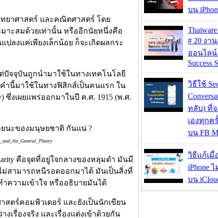
บน iPhon
งวิทยาศาสตร์ และคณิตศาสตร์ โดย
Thaiwa
าะสมด้วยเท่านั้น หรืออีกนัยหนึ่งคือ
# 20 งา
นแปลงแค่เพียงเล็กน้อย ก็จะเกิดผลกระ
ออนไลน์
Success S
ส์ แต่ปัจจุบันถูกนำมาใช้ในทางเทคโนโลยี
วิธีใช้ Se
ำคำนี้มาใช้ในทางฟิสิกส์เป็นคนแรก ใน
Conversa
) ซึ่งเผยแพร่ออกมาในปี ค.ศ. 1915 (พ.ศ.
ทลับ) ที
เองทุกคร
บน FB M
al_and_the_General_Theory
วิธีแก้เม
larity คือจุดที่อยู่ใจกลางของหลุมดำ มันมี
iPhone ไม
สามารถหนีรอดออกมาได้ มันเป็นสิ่งที่
บน iClou
จะทำความเข้าใจ หรืออธิบายมันได้
ศาสตร์คอมพิวเตอร์ และยังเป็นนักเขียน
รื่องจริง และเรื่องแต่งเข้าด้วยกัน