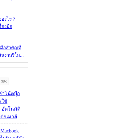
ออะไร ?
ื่องมือ
มือสำคัญที่
ในงานรีโม...
งค่าโน้ตบุ๊ก
รใช้
 อัตโนมัติ
อมต่อเมาส์
ด Macbook