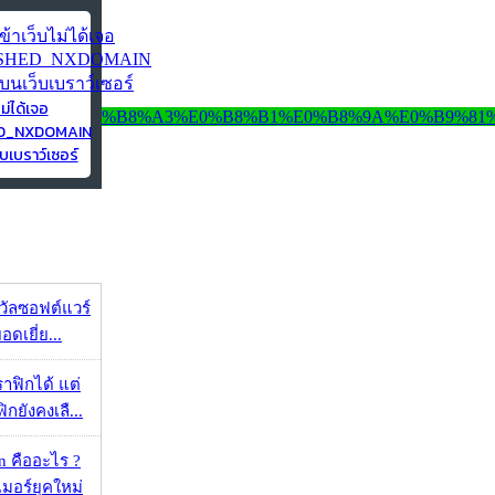
ไม่ได้เจอ
ED_NXDOMAIN
บเบราว์เซอร์
งวัลซอฟต์แวร์
อดเยี่ย...
ราฟิกได้ แต่
กยังคงเลื...
 คืออะไร ?
อร์ยุคใหม่