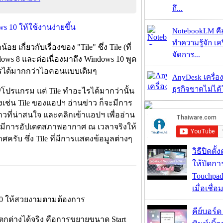
ถึ...
NotebookLM คื
ทำความรู้จัก เคร
เกี่ยวกับเรื่องของ "Tile" ซึ่ง Tile (ที่
จัดการ...
dows 8 และต่อเนื่องมาถึง Windows 10 พูด
ะไรได้มากกว่าไอคอนแบบเดิมๆ
AnyDesk เครื่อง
ธุรกิจขาดไม่ได้
ป/โปรแกรม แต่ Tile ทำอะไรได้มากว่านั้น
เช่น Tile ของแอปฯ อ่านข่าว ก็จะมีการ
วที่น่าสนใจ และคลิกเข้าแอปฯ เพื่ออ่าน
จะมีการอัปเดตสภาพอากาศ ณ เวลาจริงให้
ครับ ซึ่ง Tile ที่มีการแสดงข้อมูลต่างๆ
วิธีปิดตั้
ให้ปิดกา
Touchpad
เมื่อเชื่
คีย์บอร์
แตกต่างได้จริง คือการขยายขนาด Start