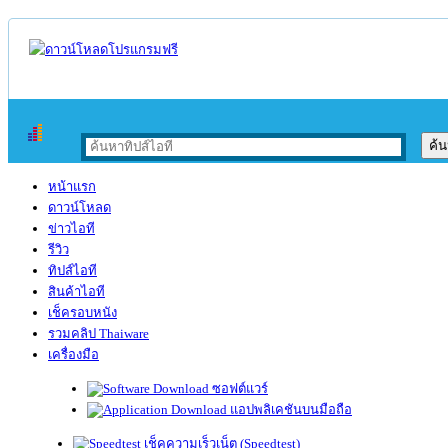
หน้าแรก
ดาวน์โหลด
ข่าวไอที
รีวิว
ทิปส์ไอที
สินค้าไอที
เช็ครอบหนัง
รวมคลิป Thaiware
เครื่องมือ
ซอฟต์แวร์
แอปพลิเคชันบนมือถือ
เช็คความเร็วเน็ต (Speedtest)