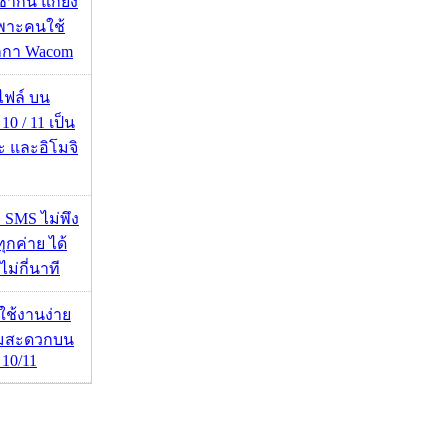
ซ้ำกัน แก้ยัง
ฉพาะคนใช้
กกา Wacom
่อไฟล์ บน
0 / 11 เป็น
ะ และอิโมจิ
ก SMS ไม่พึง
ุกค่าย ได้
ไม่กี่นาที
ดใช้งานง่าย
ามสะดวกบน
10/11