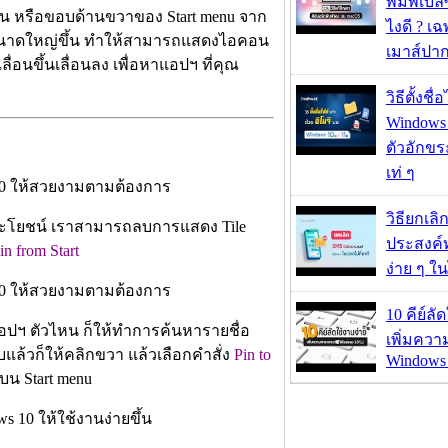
พิมพ์เบิ้ล
บน หรือขอบด้านขวาของ Start menu จาก
ไงดี ? เ
 มีขนาดใหญ่ขึ้น ทำให้สามารถแสดงไอคอน
เมาส์ปา
่อนขึ้นเลื่อนลง เพื่อหาแอปฯ ที่คุณ
วิธีตั้งชื
Windows 1
ตัวอักขร
เท่ ๆ
วิธียกเลิ
ประโยชน์ เราสามารถลบการแสดง Tile
ประสงค์ท
n from Start
ง่าย ๆ ใน
10 คีย์ลั
อปฯ ตัวไหน ก็ให้ทำการค้นหารายชื่อ
เพิ่มคว
แล้วก็ให้คลิกขวา แล้วเลือกคำสั่ง
Pin to
Windows 
บน Start menu