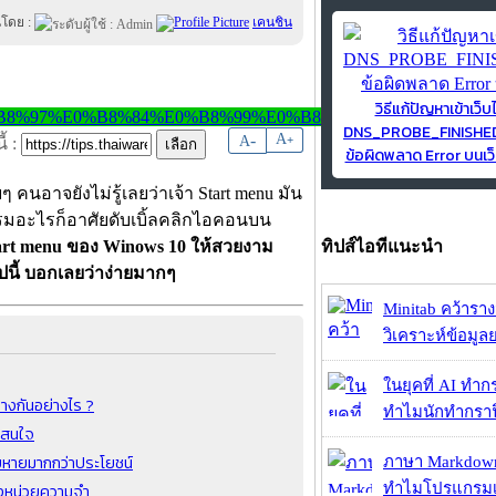
นโดย :
เคนชิน
วิธีแก้ปัญหาเข้าเว็บ
DNS_PROBE_FINISH
-
A
A
+
้ :
ข้อผิดพลาด Error บนเว็
ๆ คนอาจยังไม่รู้เลยว่าเจ้า Start menu มัน
รมอะไรก็อาศัยดับเบิ้ลคลิกไอคอนบน
Start menu ของ Winows 10 ให้สวยงาม
ทิปส์ไอทีแนะนำ
ปนี้ บอกเลยว่าง่ายมากๆ
Minitab คว้ารา
วิเคราะห์ข้อมูลย
ในยุคที่ AI ทำก
างกันอย่างไร ?
ทำไมนักทำกราฟิ
าสนใจ
ยหายมากกว่าประโยชน์
ภาษา Markdown
องหน่วยความจำ
ทำไมโปรแกรมเม