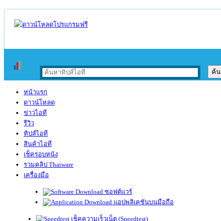
หน้าแรก
ดาวน์โหลด
ข่าวไอที
รีวิว
ทิปส์ไอที
สินค้าไอที
เช็ครอบหนัง
รวมคลิป Thaiware
เครื่องมือ
ซอฟต์แวร์
แอปพลิเคชันบนมือถือ
เช็คความเร็วเน็ต (Speedtest)