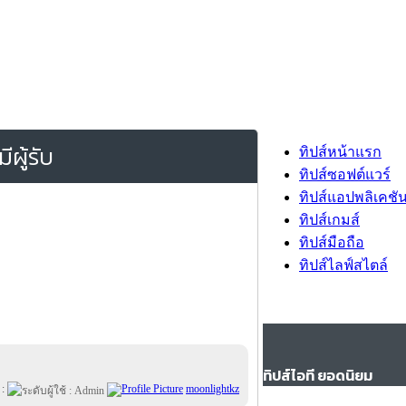
ผู้รับ
ทิปส์หน้าแรก
ทิปส์ซอฟต์แวร์
ทิปส์แอปพลิเคชั
ทิปส์เกมส์
ทิปส์มือถือ
ทิปส์ไลฟ์สไตล์
ทิปส์ไอที ยอดนิยม
 :
moonlightkz