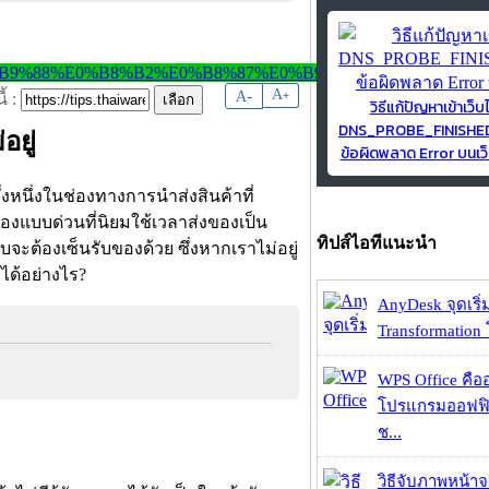
-
A
A
+
้ :
วิธีแก้ปัญหาเข้าเว็บ
DNS_PROBE_FINISH
อยู่
ข้อผิดพลาด Error บนเว็
ึ่งหนึ่งในช่องทางการนำส่งสินค้าที่
งแบบด่วนที่นิยมใช้เวลาส่งของเป็น
ทิปส์ไอทีแนะนำ
ับจะต้องเซ็นรับของด้วย ซึ่งหากเราไม่อยู่
ได้อย่างไร?
AnyDesk จุดเริ่ม
Transformation 
WPS Office คืออะ
โปรแกรมออฟฟิ
ช...
วิธีจับภาพหน้า