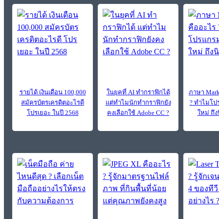
รายได้ เงินเดือน 100,000
ในยุคที่ AI ทำกราฟิกได้
ภาษา Mark
สมัครบัตรเครดิตอะไรดี
แต่ทำไมนักทำกราฟิกยัง
? ทำไมโปร
โปรเยอะ ในปี 2568
คงเลือกใช้ Adobe CC ?
ใหม่ ถึง