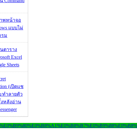
่าน Command
บภาพหน้าจอ
ows แบบไม่
กรม
เส้นตาราง
osoft Excel
le Sheets
cret
tion (เปิดแช
่จะทำลายตัว
ั้งหลังอ่าน
essenger