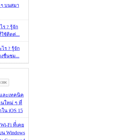
ว ๆ บนสมา
ร ? รู้จัก
ใช้ติดต่...
ร ? รู้จัก
ยงชื่นชม...
 และเทคนิค
นใหม่ ๆ ที่
มาใน iOS 15
 Wi-Fi ที่่เคย
อบน Windows