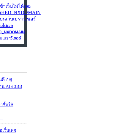
ไม่ได้เจอ
ED_NXDOMAIN
บเบราว์เซอร์
ดี ? ดู
้าน AIS 3BB
าซื้อใช้
..
จอเว็บเพจ