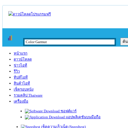
หน้าแรก
ดาวน์โหลด
ข่าวไอที
รีวิว
ทิปส์ไอที
สินค้าไอที
เช็ครอบหนัง
รวมคลิป Thaiware
เครื่องมือ
ซอฟต์แวร์
แอปพลิเคชันบนมือถือ
เช็คความเร็วเน็ต (Speedtest)