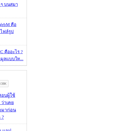
ว ๆ บนสมา
WebM คือ
าไฟล์รูป
 คืออะไร ?
้อมูลแบบให...
อบผู้ใช้
 ว่าเคย
่อมาก่อน
 ?
าน แอป