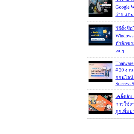
Google Wa
ง่าย แต
วิธีตั้งชื
Windows 1
ตัวอักขร
เท่ ๆ
Thaiwa
# 20 งา
ออนไลน์
Success S
เคล็ดลับ
การใช้งา
ถูกเพิ่ม