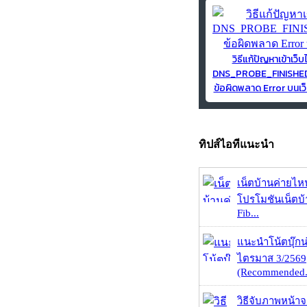
วิธีแก้ปัญหาเข้าเว็บ
DNS_PROBE_FINISH
ข้อผิดพลาด Error บนเว็
ทิปส์ไอทีแนะนำ
เน็ตบ้านค่ายไหน
โปรโมชันเน็ตบ
Fib...
แนะนำโน้ตบุ๊กน่
ไตรมาส 3/2569
(Recommended.
วิธีจับภาพหน้า