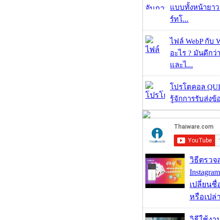
แบบทั้งหน้ายา
ร์ทโ...
ไฟล์ WebP กับ 
อะไร ? มันดีกว่
และไ...
โปรโตคอล QUIC
รู้จักการรับส่งข
วิธีตรวจส
Instagram
เปลี่ยนชื
หรือเปล่า
วิธีใช้ง