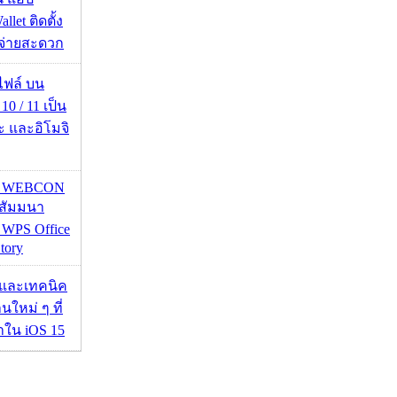
llet ติดตั้ง
ะจ่ายสะดวก
่อไฟล์ บน
0 / 11 เป็น
ะ และอิโมจิ
re WEBCON
นสัมมนา
 WPS Office
tory
 และเทคนิค
นใหม่ ๆ ที่
มาใน iOS 15