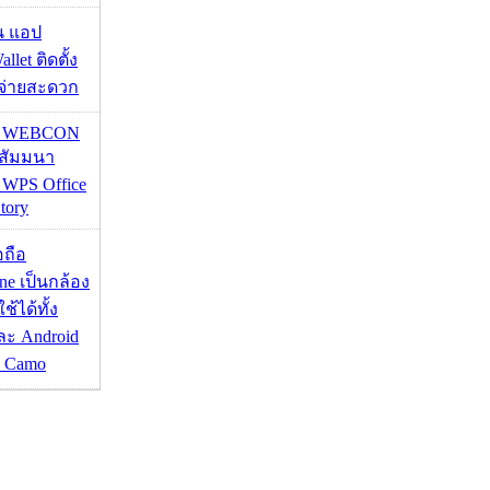
าน แอป
llet ติดตั้ง
ะจ่ายสะดวก
re WEBCON
นสัมมนา
 WPS Office
tory
อถือ
ne เป็นกล้อง
้ได้ทั้ง
ละ Android
ป Camo