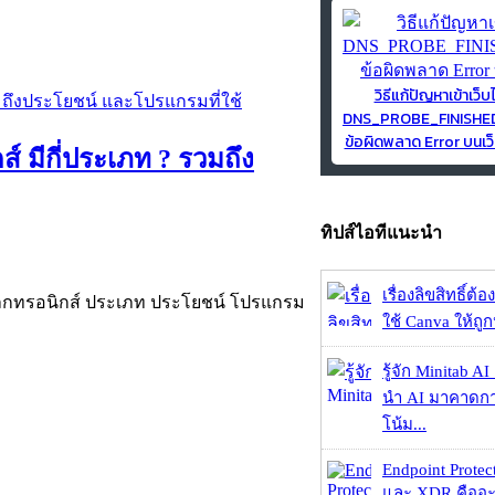
วิธีแก้ปัญหาเข้าเว็บ
DNS_PROBE_FINISH
ข้อผิดพลาด Error บนเว็
์ มีกี่ประเภท ? รวมถึง
ทิปส์ไอทีแนะนำ
เรื่องลิขสิทธิ์ต้อ
ิเล็กทรอนิกส์ ประเภท ประโยชน์ โปรแกรม
ใช้ Canva ให้ถูก
รู้จัก Minitab A
นำ AI มาคาดก
โน้ม...
Endpoint Protec
และ XDR คืออะไร 