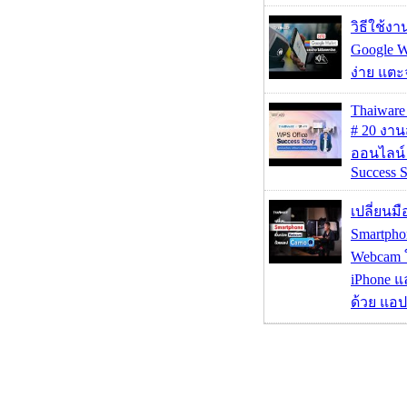
วิธีใช้ง
Google Wa
ง่าย แต
Thaiwa
# 20 งา
ออนไลน์
Success S
เปลี่ยนมื
Smartpho
Webcam ใช
iPhone แ
ด้วย แอ