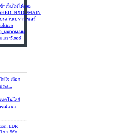
ไม่ได้เจอ
ED_NXDOMAIN
บเบราว์เซอร์
งใส่ใจ เลือก
ประเ...
I เทคโนโลยี
ารณ์แนว
tion, EDR
? รู้จัก ...