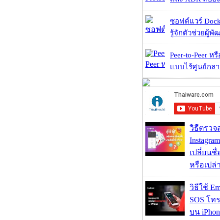
ซอฟต์แวร์ Dock
รู้จักตัวช่วยผู้พ
Peer-to-Peer หร
แบบไร้ศูนย์กลาง
วิธีตรวจส
Instagram
เปลี่ยนชื
หรือเปล่า
วิธีใช้ E
SOS โทร
บน iPhon