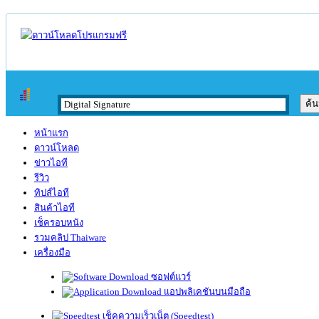
หน้าแรก
ดาวน์โหลด
ข่าวไอที
รีวิว
ทิปส์ไอที
สินค้าไอที
เช็ครอบหนัง
รวมคลิป Thaiware
เครื่องมือ
ซอฟต์แวร์
แอปพลิเคชันบนมือถือ
เช็คความเร็วเน็ต (Speedtest)