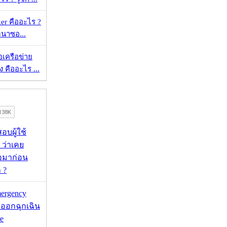
er คืออะไร ?
ัฒนาซอ...
ือเครือข่าย
 คืออะไร ...
อบผู้ใช้
 ว่าเคย
่อมาก่อน
 ?
mergency
ออกฉุกเฉิน
e