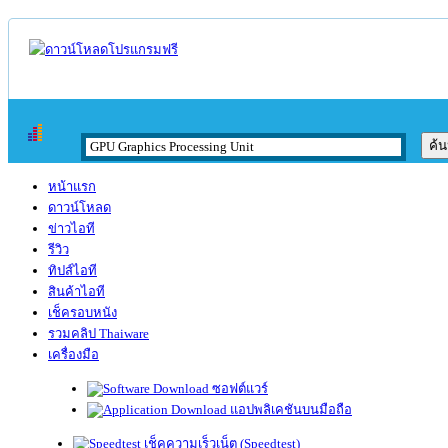
หน้าแรก
ดาวน์โหลด
ข่าวไอที
รีวิว
ทิปส์ไอที
สินค้าไอที
เช็ครอบหนัง
รวมคลิป Thaiware
เครื่องมือ
ซอฟต์แวร์
แอปพลิเคชันบนมือถือ
เช็คความเร็วเน็ต (Speedtest)