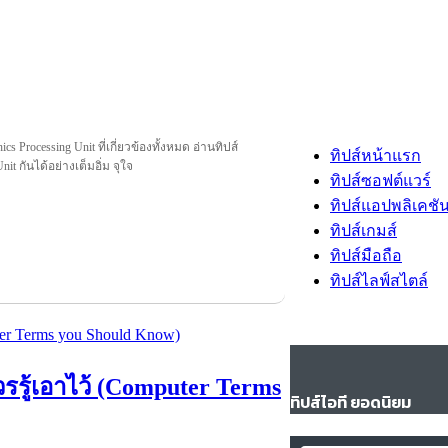
s Processing Unit ที่เกี่ยวข้องทั้งหมด อ่านทิปส์
ทิปส์หน้าแรก
it กันได้อย่างเต็มอิ่ม จุใจ
ทิปส์ซอฟต์แวร์
ทิปส์แอปพลิเคชั
ทิปส์เกมส์
ทิปส์มือถือ
ทิปส์ไลฟ์สไตล์
วรรู้เอาไว้ (Computer Terms
ทิปส์ไอที ยอดนิยม