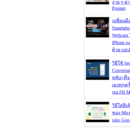
ง่าย ๆ ผ
Prompt
เปลี่ยนมื
Smartpho
Webcam ใช
iPhone แ
ด้วย แอ
วิธีใช้ Se
Conversa
ทลับ) ที
เองทุกคร
บน FB M
วิธีใส่สี
ของ Micr
และ Goog