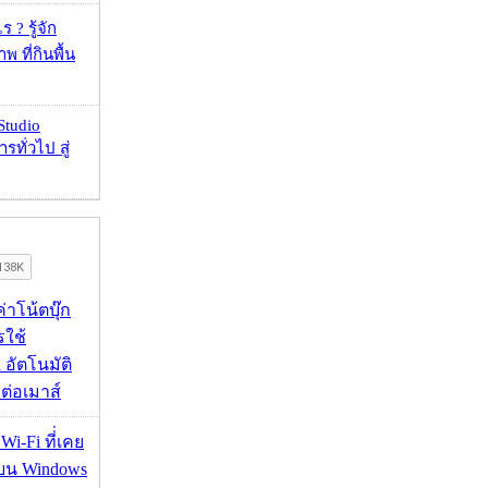
 ? รู้จัก
 ที่กินพื้น
Studio
รทั่วไป สู่
งค่าโน้ตบุ๊ก
รใช้
 อัตโนมัติ
อมต่อเมาส์
 Wi-Fi ที่่เคย
อบน Windows