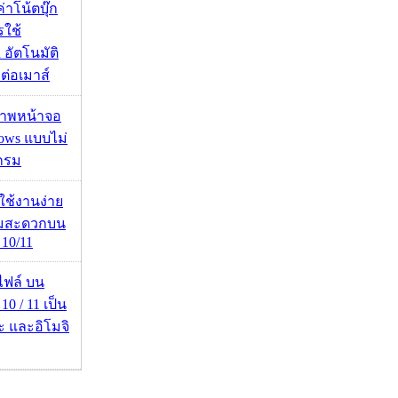
งค่าโน้ตบุ๊ก
รใช้
 อัตโนมัติ
อมต่อเมาส์
บภาพหน้าจอ
ows แบบไม่
กรม
ดใช้งานง่าย
ามสะดวกบน
10/11
่อไฟล์ บน
0 / 11 เป็น
ะ และอิโมจิ