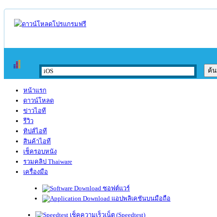
หน้าแรก
ดาวน์โหลด
ข่าวไอที
รีวิว
ทิปส์ไอที
สินค้าไอที
เช็ครอบหนัง
รวมคลิป Thaiware
เครื่องมือ
ซอฟต์แวร์
แอปพลิเคชันบนมือถือ
เช็คความเร็วเน็ต (Speedtest)