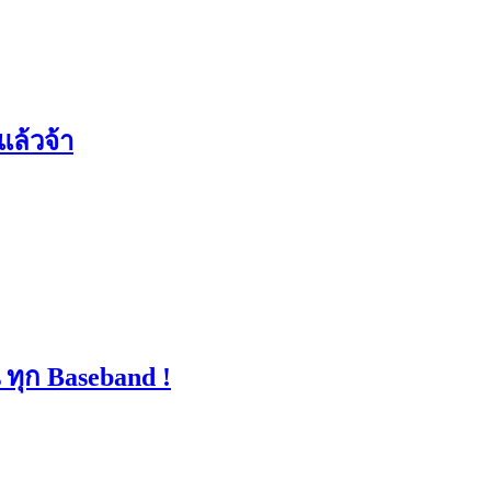
แล้วจ้า
น ทุก Baseband !