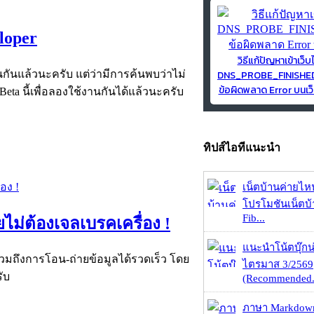
loper
วิธีแก้ปัญหาเข้าเว็บ
DNS_PROBE_FINISH
นกันแล้วนะครับ แต่ว่ามีการค้นพบว่าไม่
ข้อผิดพลาด Error บนเว็
Beta นี้เพื่อลองใช้งานกันได้แล้วนะครับ
ทิปส์ไอทีแนะนำ
เน็ตบ้านค่ายไหน
โปรโมชันเน็ตบ
Fib...
ไม่ต้องเจลเบรคเครื่อง !
แนะนำโน้ตบุ๊กน่
รวมถึงการโอน-ถ่ายข้อมูลได้รวดเร็ว โดย
ไตรมาส 3/2569
ับ
(Recommended.
ภาษา Markdown