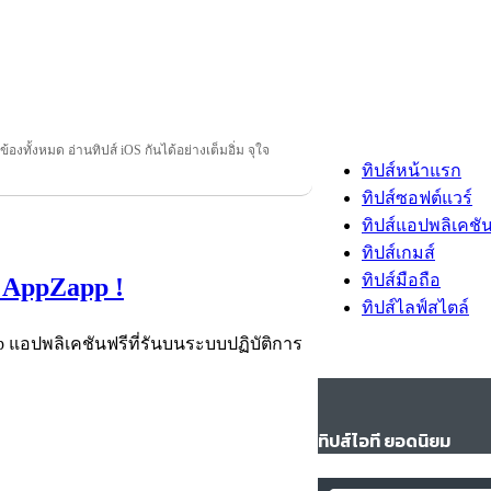
วข้องทั้งหมด อ่านทิปส์ iOS กันได้อย่างเต็มอิ่ม จุใจ
ทิปส์หน้าแรก
ทิปส์ซอฟต์แวร์
ทิปส์แอปพลิเคชั
ทิปส์เกมส์
ทิปส์มือถือ
ย AppZapp !
ทิปส์ไลฟ์สไตล์
แอปพลิเคชันฟรีที่รันบนระบบปฏิบัติการ
ทิปส์ไอที ยอดนิยม