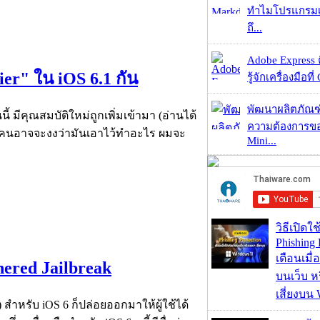
ทำไมโปรแกรมเม
ถึ...
Adobe Express 
ier" ใน iOS 6.1 กัน
รู้จักเครื่องมือที่
พัฒนาผลิตภัณฑ
ี้ มีคุณสมบัติใหม่ถูกเพิ่มเข้ามา (อ่านได้
ความต้องการของ
r" หลายคนอาจจะงงว่ามันเอาไว้ทำอะไร ผมจะ
Mini...
วิธีเปิดใช
Phishing 
เตือนเมื่
hered Jailbreak
บนเว็บ 
เสี่ยงบน
) สำหรับ iOS 6 ก็ปล่อยออกมาให้ผู้ใช้ได้