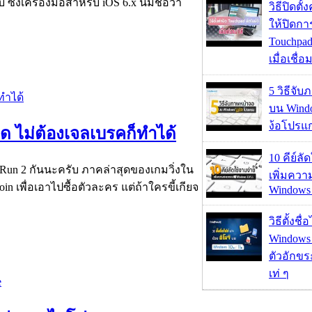
งเครื่องมือสำหรับ iOS 6.x นี้มีชื่อว่า
วิธีปิดตั้
ให้ปิดกา
Touchpad
เมื่อเชื่
5 วิธีจั
บน Wind
ง้อโปรแ
ด ไม่ต้องเจลเบรคก็ทำได้
10 คีย์ลั
un 2 กันนะครับ ภาคล่าสุดของเกมวิ่งใน
เพิ่มคว
n เพื่อเอาไปซื้อตัวละคร แต่ถ้าใครขี้เกียจ
Windows 
วิธีตั้งชื
Windows 1
ตัวอักขร
เท่ ๆ