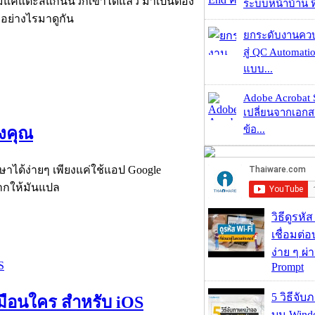
มแค่แตะสแกนนิ้วก็เข้าได้แล้ว มาเป็นต้อง
ระบบหน้าบ้าน ที่
ำอย่างไรมาดูกัน
ยกระดับงานคว
สู่ QC Automati
แบบ...
Adobe Acrobat 
เปลี่ยนจากเอกสา
ข้อ...
งคุณ
าได้ง่ายๆ เพียงแค่ใช้แอป Google
ากให้มันแปล
วิธีดูรหัส
เชื่อมต่
ง่าย ๆ ผ
Prompt
5 วิธีจั
เหมือนใคร สำหรับ iOS
บน Wind