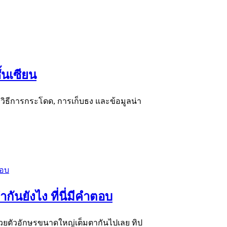
้นเซียน
ั้งวิธีการกระโดด, การเก็บธง และข้อมูลน่า
ันยังไง ที่นี่มีคำตอบ
ด้วยตัวอักษรขนาดใหญ่เต็มตากันไปเลย ทิป