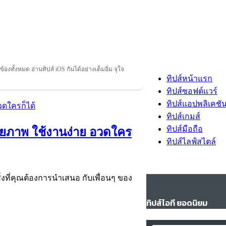
วข้องทั้งหมด อ่านทิปส์ iOS กันได้อย่างเต็มอิ่ม จุใจ
ทิปส์หน้าแรก
ทิปส์ซอฟต์แวร์
ทิปส์แอปพลิเคชั
ทิปส์เกมส์
ทิปส์มือถือ
่ายภาพ ใช้งานง่าย อวดใคร
ทิปส์ไลฟ์สไตล์
 สิ่งที่คุณต้องการนำเสนอ กับเพื่อนๆ ของ
ทิปส์ไอที ยอดนิยม