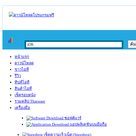
หน้าแรก
ดาวน์โหลด
ข่าวไอที
รีวิว
ทิปส์ไอที
สินค้าไอที
เช็ครอบหนัง
รวมคลิป Thaiware
เครื่องมือ
ซอฟต์แวร์
แอปพลิเคชันบนมือถือ
เช็คความเร็วเน็ต (Speedtest)