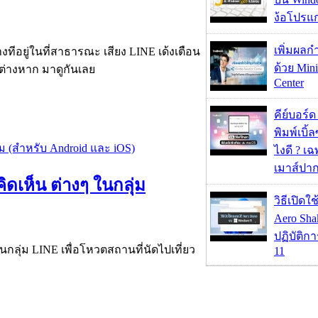
ง้อโปรแ
เพิ่มผลก
งทีอยู่ในที่สาธารณะ เสียง LINE เด้งเตือน
ด้วย Mini
กต่างหาก มาดูกันเลย
Center
คีย์บอร์
พิมพ์เบิ้ล
ไงดี ? เ
เมาส์ปา
ดเห็น ต่างๆ ในกลุ่ม
วิธีเปิดใ
Aero Sh
ปฏิบัติก
กลุ่ม LINE เพื่อโหวตสถานที่นัดไปเที่ยว
11