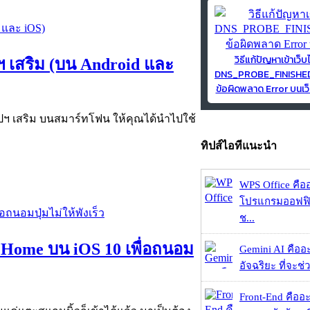
วิธีแก้ปัญหาเข้าเว็บ
ฯ เสริม (บน Android และ
DNS_PROBE_FINISH
ข้อผิดพลาด Error บนเว็
อปฯ เสริม บนสมาร์ทโฟน ให้คุณได้นำไปใช้
ทิปส์ไอทีแนะนำ
WPS Office คืออะ
โปรแกรมออฟฟิ
ช...
ม Home บน iOS 10 เพื่อถนอม
Gemini AI คืออะไ
อัจฉริยะ ที่จะช่ว
Front-End คืออะไ