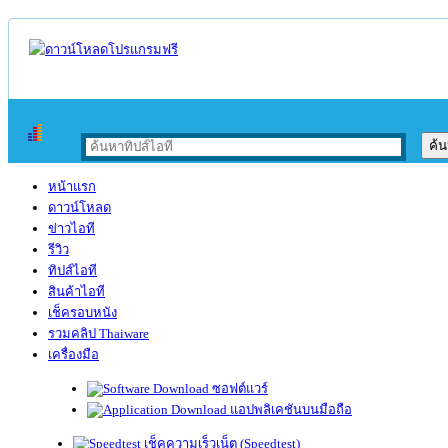
หน้าแรก
ดาวน์โหลด
ข่าวไอที
รีวิว
ทิปส์ไอที
สินค้าไอที
เช็ครอบหนัง
รวมคลิป Thaiware
เครื่องมือ
ซอฟต์แวร์
แอปพลิเคชันบนมือถือ
เช็คความเร็วเน็ต (Speedtest)