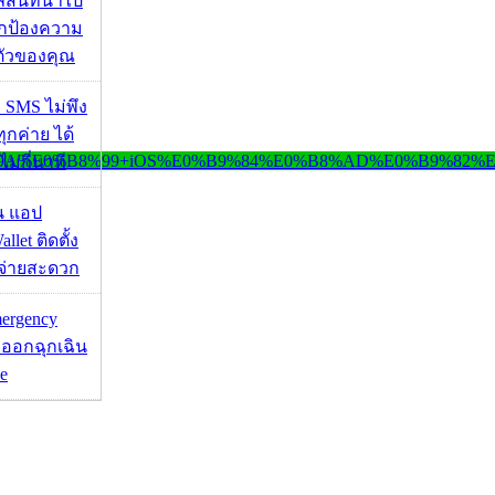
มูลสนทนาไป
อปกป้องความ
ตัวของคุณ
ก SMS ไม่พึง
ุกค่าย ได้
ไม่กี่นาที
าน แอป
llet ติดตั้ง
ะจ่ายสะดวก
mergency
ออกฉุกเฉิน
e