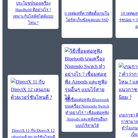
ประโยชน์ของเครื่อง
Handheld ดีอย่างไร ?
6 เหตุผลที่ควรติดตั้งเกมใน
10 เหตุผล
เหมาะกับไลฟ์สไตล์แบบ
ไดร์ฟ เก็บข้อมูลแบบ SSD
รชบ่อย ๆ 
ไหน ?
อ
วิธีเชื่อมต่อหูฟัง Bluetooth
บนเครื่อง Nintendo Switch
ทำอย่างไร ? เชื่อมต่อหูฟัง
เกมกาชา ค
Airpods และหูฟังรุ่นอื่นๆ
กาชามาจ
แบบไร้สายได้
ทำไมเกม
DirectX 11 กับ DirectX 12
เป็น
เล่นเกมด้วยเวอร์ชันไหนดี