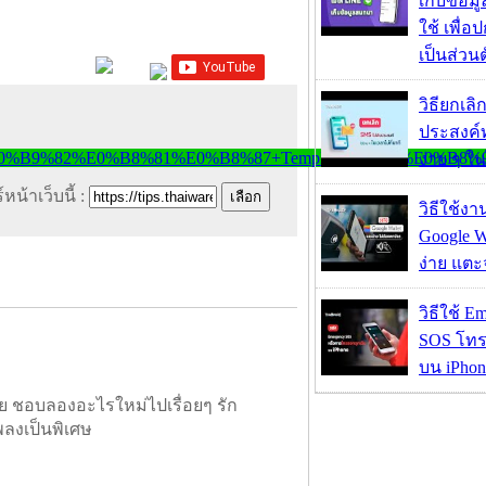
เก็บข้อ
ใช้ เพื่
เป็นส่วน
วิธียกเลิ
ประสงค์ท
ง่าย ๆ ใน
หน้าเว็บนี้ :
วิธีใช้ง
Google Wa
ง่าย แต
วิธีใช้ E
SOS โทร
บน iPhon
ย ชอบลองอะไรใหม่ไปเรื่อยๆ รัก
พลงเป็นพิเศษ