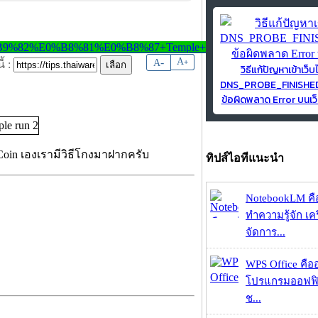
-
A
A
+
้ :
วิธีแก้ปัญหาเข้าเว็บ
DNS_PROBE_FINISH
ข้อผิดพลาด Error บนเว็
 Coin เองเรามีวิธีโกงมาฝากครับ
ทิปส์ไอทีแนะนำ
NotebookLM คื
ทำความรู้จัก เคร
จัดการ...
WPS Office คืออะ
โปรแกรมออฟฟิ
ช...