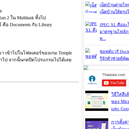
เน็ตบ้านค่ายไหน
ง
เน็ตบ้านให้ตรงใจ
 2 ใน Multitask ทิ้งไป
คือ Documents กับ Library
JPEG XL คืออะไร
มาตรฐานไฟล์ภาพ
ท...
ซอฟต์แวร์ Dock
นมา เข้าไปในโฟลเดอร์ของเกม Temple
รู้จักตัวช่วยผู้พ
่เข้าไป จากนั้นกดปิดโปรแกรมไปได้เลย
วิธีใส่สี
ของ Micr
และ Goog
การตั้งค