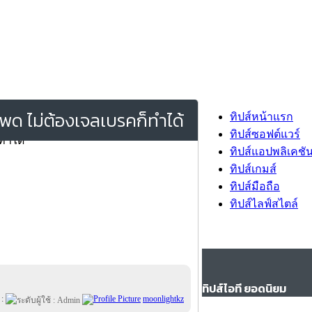
พด ไม่ต้องเจลเบรคก็ทำได้
ทิปส์หน้าแรก
ทิปส์ซอฟต์แวร์
ทิปส์แอปพลิเคชั
ทิปส์เกมส์
ทิปส์มือถือ
ทิปส์ไลฟ์สไตล์
ทิปส์ไอที ยอดนิยม
 :
moonlightkz