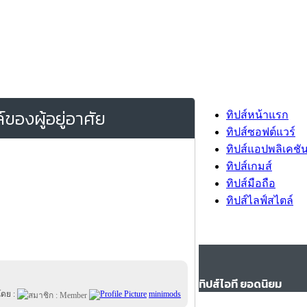
์ของผู้อยู่อาศัย
ทิปส์หน้าแรก
ทิปส์ซอฟต์แวร์
ทิปส์แอปพลิเคชั
ทิปส์เกมส์
ทิปส์มือถือ
ทิปส์ไลฟ์สไตล์
ทิปส์ไอที ยอดนิยม
โดย :
minimods