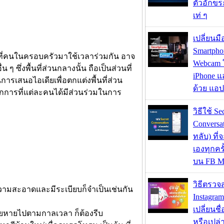
ตัวอักขร
เท่ ๆ
เปลี่ยนมื
Smartpho
้ ที่คนในครอบครัวมาใช้เวลาร่วมกัน อาจ
Webcam ใช
น ๆ ซึ่งพื้นที่ส่วนกลางนั้น ถือเป็นส่วนที่
iPhone แ
ารเสนอไอเดียเพื่อตกแต่งพื้นที่ส่วน
ด้วย แอ
ากการที่แต่ละคนได้มีส่วนร่วมในการ
วิธีใช้ Se
Conversa
ทลับ) ที
เองทุกคร
บน FB M
วิธีตรวจส
มสะอาดและมีระเบียบก็จำเป็นเช่นกัน
Instagram
เปลี่ยนชื
ียหายไปตามกาลเวลา ก็ต้องรีบ
หรือเปล่า