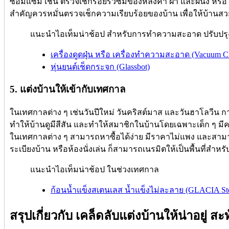
ซ่อมแซม เช่น ตรวจเช็กรอยรั่วซึมของหลังคา ฝ้า และผนัง หรือ ทา
สำคัญควรหมั่นตรวจเช็กความเรียบร้อยของบ้าน เพื่อให้บ้านส
แนะนำไอเท็มน่าช้อป สำหรับการทำความสะอาด ปรับปรุ
เครื่องดูดฝุ่น หรือ เครื่องทำความสะอาด (Vacuum Cl
หุ่นยนต์เช็ดกระจก (Glassbot)
5. แต่งบ้านให้เข้ากับเทศกาล
ในเทศกาลต่าง ๆ เช่นวันปีใหม่ วันคริสต์มาส และวันฮาโลวีน ก
ทำให้บ้านดูมีสีสัน และทำให้สมาชิกในบ้านโดยเฉพาะเด็ก ๆ มี
ในเทศกาลต่าง ๆ สามารถหาซื้อได้ง่าย มีราคาไม่แพง และสามารถ
ระเบียงบ้าน หรือห้องนั่งเล่น ก็สามารถเนรมิตให้เป็นพื้นที่สำหรับ
แนะนำไอเท็มน่าช้อป ในช่วงเทศกาล
ก้อนน้ำแข็งสเตนเลส น้ำแข็งไม่ละลาย (GLACIA Steel
สรุปเกี่ยวกับ เคล็ดลับแต่งบ้านให้น่าอยู่ สะ