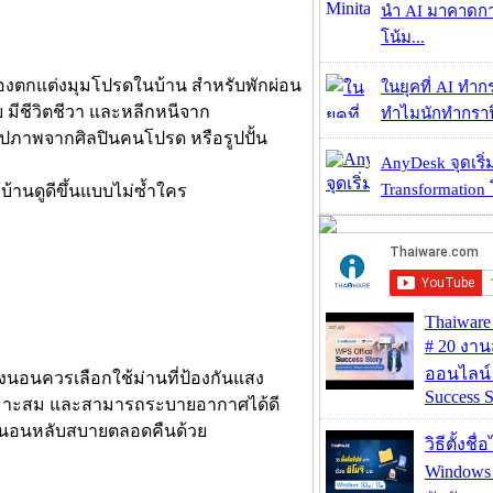
นำ AI มาคาดก
โน้ม...
 ลองตกแต่งมุมโปรดในบ้าน สำหรับพักผ่อน
ในยุคที่ AI ทำก
ย มีชีวิตชีวา และหลีกหนีจาก
ทำไมนักทำกราฟิ
ูปภาพจากศิลปินคนโปรด หรือรูปปั้น
AnyDesk จุดเริ่ม
Transformation 
้านดูดีขึ้นแบบไม่ซ้ำใคร
Thaiwa
# 20 งา
ออนไลน์
นอนควรเลือกใช้ม่านที่ป้องกันแสง
Success S
ี่เหมาะสม และสามารถระบายอากาศได้ดี
ให้นอนหลับสบายตลอดคืนด้วย
วิธีตั้งชื
Windows 1