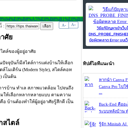
-
A
A
+
้ :
วิธีแก้ปัญหาเข้าเว็บ
DNS_PROBE_FINISH
อาศัย
ข้อผิดพลาด Error บนเว็
ปัจจุบันก็มีสไตล์การแต่งบ้านให้เลือก
ทิปส์ไอทีแนะนำ
ล์โมเดิร์น (Modern Style), สไตล์คอท
) เป็นต้น
หากนำ Canva Fr
Canva Pro ไปใช้
รงการบ้าน ทำเล สภาพแวดล้อม ไปจนถึง
...
นียมให้เลือกหลากหลายแบบ ตามความ
บ้านต้องทำให้ผู้อยู่อาศัยรู้สึกดี เป็น
Back-End คืออะไร
ระบบหลังบ้าน ทำ
ุกสไตล์
รู้จัก Minitab A