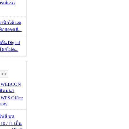
ารณ์แนว
ราฟิกได้ แต่
กยังคงเลื...
ต้น Digital
โดยไม่ต...
re WEBCON
นสัมมนา
 WPS Office
tory
่อไฟล์ บน
0 / 11 เป็น