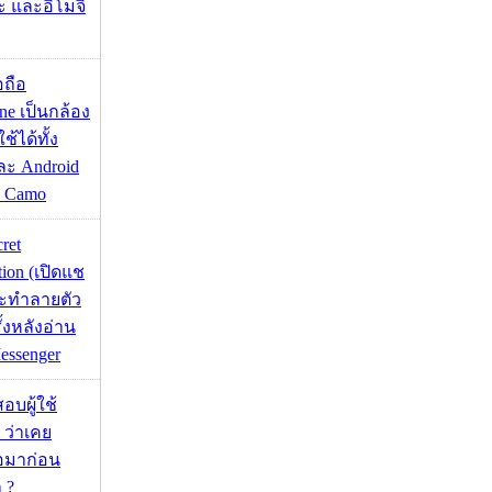
ะ และอิโมจิ
อถือ
ne เป็นกล้อง
้ได้ทั้ง
ละ Android
ป Camo
cret
tion (เปิดแช
่จะทำลายตัว
ั้งหลังอ่าน
essenger
อบผู้ใช้
 ว่าเคย
่อมาก่อน
 ?