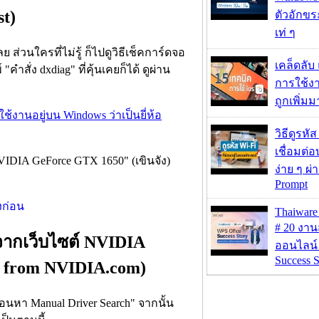
t)
ตัวอักขร
เท่ ๆ
ย ส่วนใครที่ไม่รู้ ก็ไปดูวิธีเช็คการ์ดจอ
เคล็ดลับ
สั่ง dxdiag" ที่คุ้นเคยก็ได้ ดูผ่าน
การใช้งา
ถูกเพิ่ม
ใช้งานอยู่บน Windows ว่าเป็นยี่ห้อ
วิธีดูรหัส
เชื่อมต่
"NVIDIA GeForce GTX 1650" (เขินจัง)
ง่าย ๆ ผ
Prompt
Thaiwa
# 20 งา
จากเว็บไซต์ NVIDIA
ออนไลน์
Success S
r from NVIDIA.com)
่อนหา Manual Driver Search" จากนั้น