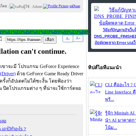
นโดย :
mØuan
วิธีแก้ปัญหาเข้าเว็บ
DNS_PROBE_FINISH
-
A
A
+
้ :
ข้อผิดพลาด Error บนเว็
lation can't continue.
 เขาจะมี โปรแกรม GeForce Experience
ทิปส์ไอทีแนะนำ
(Driver)
ด้วย GeForce Game Ready Driver
ั้งก็อัปเดตไม่ได้ซะงั้น โดยฟ้องว่า
CLI คืออะไร ?
่าน ปิดโปรแกรมต่าง ๆ ที่น่าจะใช้การ์ดจอ
Line Interface 
พร้...
รู้จัก Minitab A
เบลอ
นำ AI มาคาดก
โน้ม...
เอาไว้ทำอะไร ?