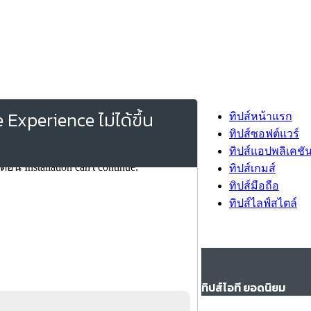
 Experience ไม่ได้ขึ้น
ทิปส์หน้าแรก
ทิปส์ซอฟต์แวร์
ทิปส์แอปพลิเคชั
ทิปส์เกมส์
ทิปส์มือถือ
ทิปส์ไลฟ์สไตล์
ทิปส์ไอที ยอดนิยม