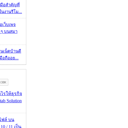
มือสำคัญที่
ในงานรีโม...
จอเว็บเพจ
ว ๆ บนสมา
ทนเน็ตบ้านดี
มือถืออย...
ำไรให้ธุรกิจ
tab Solution
่อไฟล์ บน
0 / 11 เป็น