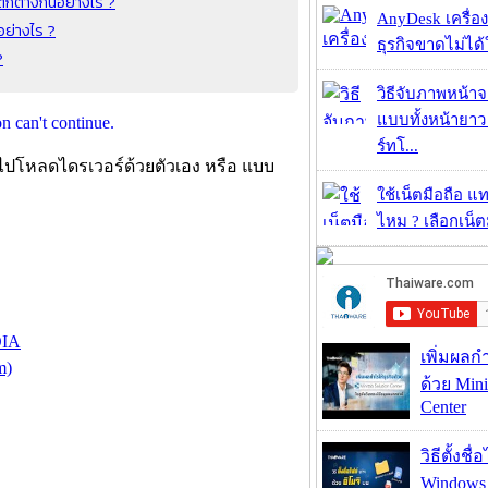
กต่างกันอย่างไร ?
AnyDesk เครื่อง
อย่างไร ?
ธุรกิจขาดไม่ได้
?
วิธีจับภาพหน้า
แบบทั้งหน้ายา
ร์ทโ...
าไปโหลดไดรเวอร์ด้วยตัวเอง หรือ แบบ
ใช้เน็ตมือถือ แ
ไหม ? เลือกเน็ต
DIA
เพิ่มผลก
m)
ด้วย Mini
Center
วิธีตั้งชื
Windows 1