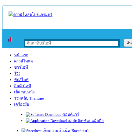
หน้าแรก
ดาวน์โหลด
ข่าวไอที
รีวิว
ทิปส์ไอที
สินค้าไอที
เช็ครอบหนัง
รวมคลิป Thaiware
เครื่องมือ
ซอฟต์แวร์
แอปพลิเคชันบนมือถือ
เช็คความเร็วเน็ต (Speedtest)