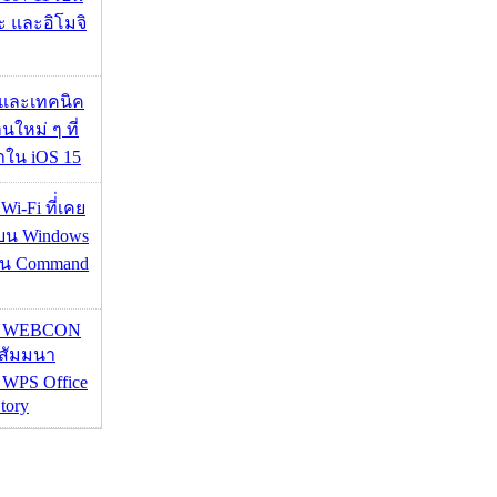
ะ และอิโมจิ
 และเทคนิค
นใหม่ ๆ ที่
มาใน iOS 15
 Wi-Fi ที่่เคย
อบน Windows
่าน Command
re WEBCON
นสัมมนา
 WPS Office
tory