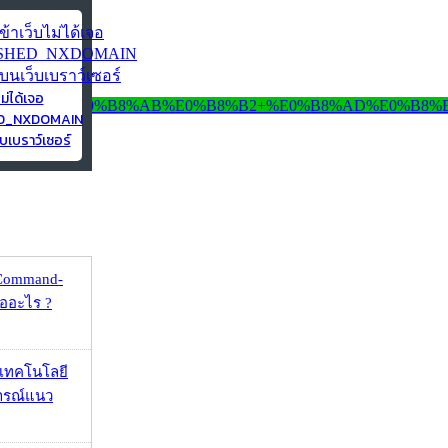
ไม่ได้เจอ
ED_NXDOMAIN
บเบราว์เซอร์
 Command-
คืออะไร ?
I เทคโนโลยี
ารณ์แนว