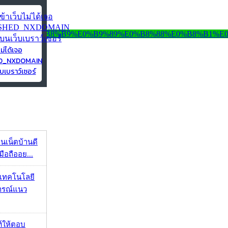
ไม่ได้เจอ
ED_NXDOMAIN
บเบราว์เซอร์
ทนเน็ตบ้านดี
มือถืออย...
I เทคโนโลยี
ารณ์แนว
์ให้ตอบ