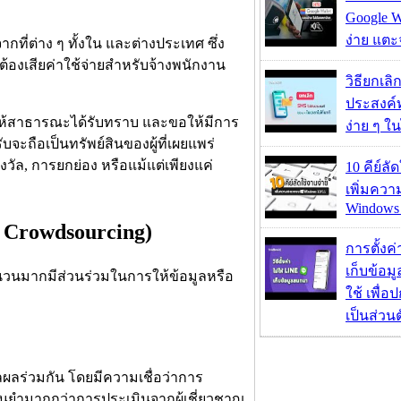
Google Wa
ง่าย แต
ี่ต่าง ๆ ทั้งใน และต่างประเทศ ซึ่ง
ต้องเสียค่าใช้จ่ายสำหรับจ้างพนักงาน
วิธียกเลิ
ประสงค์ท
าให้สาธารณะได้รับทราบ และขอให้มีการ
ง่าย ๆ ใน
ะถือเป็นทรัพย์สินของผู้ที่เผยแพร่
งวัล, การยกย่อง หรือแม้แต่เพียงแค่
10 คีย์ลั
เพิ่มคว
Windows 
 Crowdsourcing)
การตั้งค
เก็บข้อ
นวนมากมีส่วนร่วมในการให้ข้อมูลหรือ
ใช้ เพื่
เป็นส่วน
่วมกัน โดยมีความเชื่อว่าการ
ยำมากกว่าการประเมินจากผู้เชี่ยวชาญ