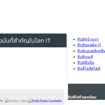
งมันที่สำคัญในโลก IT
ทิปส์หน้าแรก
ทิปส์ซอฟต์แวร์
ทิปส์แอปพลิเคชั
ทิปส์เกมส์
ทิปส์มือถือ
ทิปส์ไลฟ์สไตล์
ทิปส์ไอที ยอดนิยม
ดย :
Cocothedog