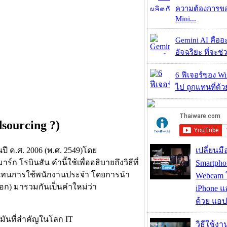
ความต้องการของ
Mini...
Gemini AI คืออะไ
อัจฉริยะ ที่จะช่ว
6 ฟีเจอร์ของ Wi
ไป ถูกแทนที่ด้
sourcing ?)
ปี ค.ศ. 2006 (พ.ศ. 2549)โดย
เปลี่ยนมื
 โรบินสัน คำนี้ใช้เพื่ออธิบายถึงวิธีที่
Smartpho
าก แทนการใช้พนักงานประจำ โดยการนำ
Webcam ใช
นอก) มารวมกันเป็นคำใหม่ว่า
iPhone แ
ด้วย แอ
วิธีใช้ง