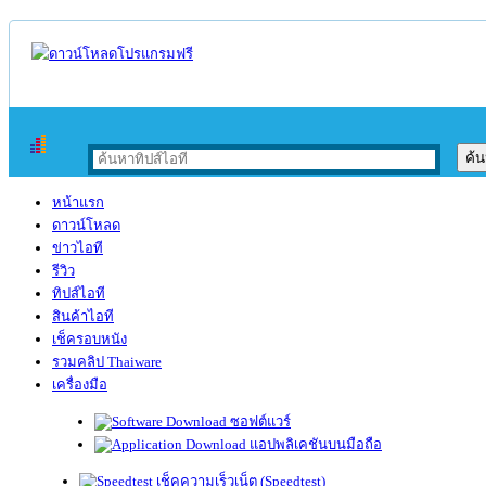
หน้าแรก
ดาวน์โหลด
ข่าวไอที
รีวิว
ทิปส์ไอที
สินค้าไอที
เช็ครอบหนัง
รวมคลิป Thaiware
เครื่องมือ
ซอฟต์แวร์
แอปพลิเคชันบนมือถือ
เช็คความเร็วเน็ต (Speedtest)