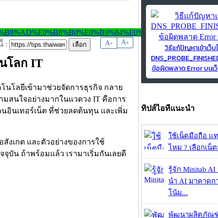
-
A
A
+
้ :
วิธีแก้ปัญหาเข้าเว็บ
DNS_PROBE_FINISH
ในโลก IT
ข้อผิดพลาด Error บนเว็
ทคโนโลยีเข้ามาช่วยจัดการธุรกิจ กลาย
ด้รับความสนใจอย่างมากในแวดวง IT คือการ
ทิปส์ไอทีแนะนำ
ินเทอร์เน็ต ที่ช่วยลดต้นทุน และเพิ่ม
ใช้เน็ตมือถือ แ
อสังเกต และตัวอย่างของการใช้
ไหม ? เลือกเน็ต
จุบัน ถ้าพร้อมแล้ว เรามาเริ่มกันเลยดี
รู้จัก Minitab A
นำ AI มาคาดก
โน้ม...
พัฒนาผลิตภัณฑ