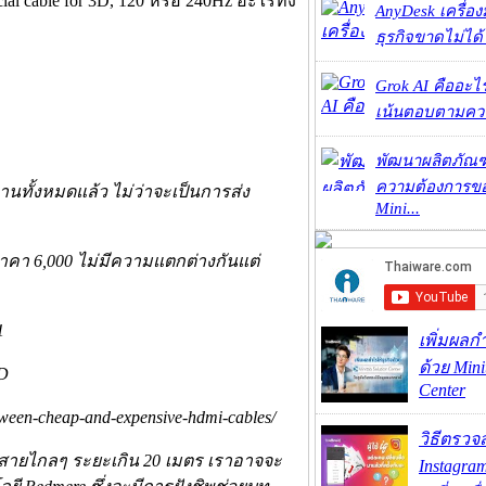
l cable for 3D, 120 หรือ 240Hz อะไรทั้ง
AnyDesk เครื่อง
ธุรกิจขาดไม่ได้
Grok AI คืออะไร ?
เน้นตอบตามความ
พัฒนาผลิตภัณฑ
ความต้องการของ
ทั้งหมดแล้ว ไม่ว่าจะเป็นการส่ง
Mini...
า 6,000 ไม่มีความแตกต่างกันแต่
เพิ่มผลก
ด้วย Mini
Center
tween-cheap-and-expensive-hdmi-cables/
วิธีตรวจส
ายไกลๆ ระยะเกิน 20 เมตร เราอาจจะ
Instagra