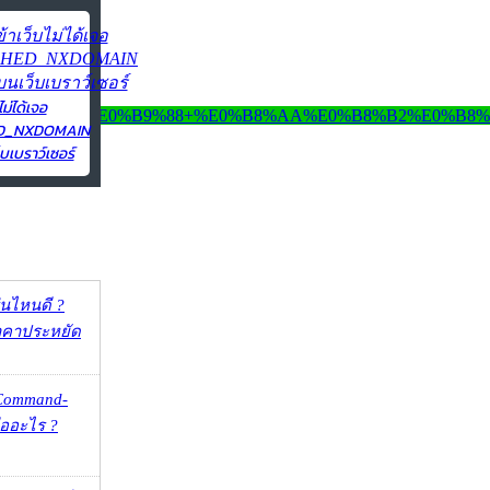
ไม่ได้เจอ
ED_NXDOMAIN
บเบราว์เซอร์
ุ่นไหนดี ?
าคาประหยัด
 Command-
คืออะไร ?