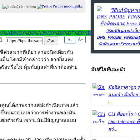
 :
moonlightkz
วิธีแก้ปัญหาเข้าเว็บ
DNS_PROBE_FINISH
-
A
A
+
้ :
ข้อผิดพลาด Error บนเว็
พิศวง
มากทีเดียว สายชนิดเดียวกัน
หมื่น โดยมีคำกล่าววว่า สายยิ่งแพง
ิงหรือไม่ คุ้มกับมูลค่าที่เราต้องจ่าย
ทิปส์ไอทีแนะนำ
มือถือราคาถูก ร
แนะนำ มือถือร
...
้าคุณได้ภาพจากแหล่งกำเนิดภาพแล้ว
้าภาพขึ้นบนจอ แปลว่าการทำงานของมัน
CLI คืออะไร ?
ทางแตกต่างกัน เพราะมันมีสัญญาณแบบ
Line Interface 
พร้...