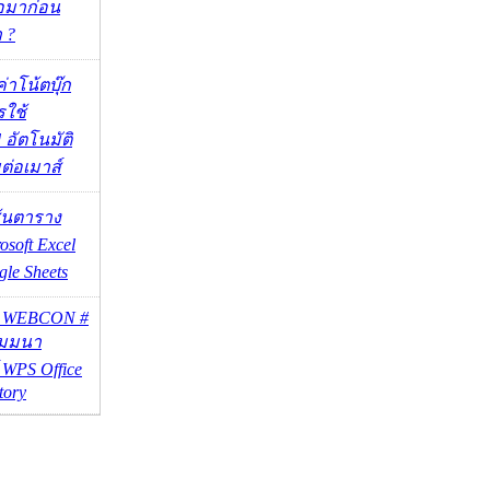
่อมาก่อน
า ?
งค่าโน้ตบุ๊ก
รใช้
 อัตโนมัติ
อมต่อเมาส์
เส้นตาราง
osoft Excel
le Sheets
e WEBCON #
ัมมนา
WPS Office
tory