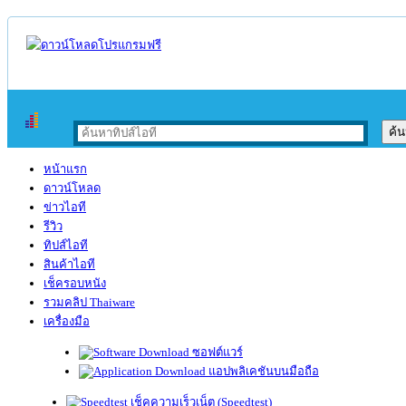
หน้าแรก
ดาวน์โหลด
ข่าวไอที
รีวิว
ทิปส์ไอที
สินค้าไอที
เช็ครอบหนัง
รวมคลิป Thaiware
เครื่องมือ
ซอฟต์แวร์
แอปพลิเคชันบนมือถือ
เช็คความเร็วเน็ต (Speedtest)