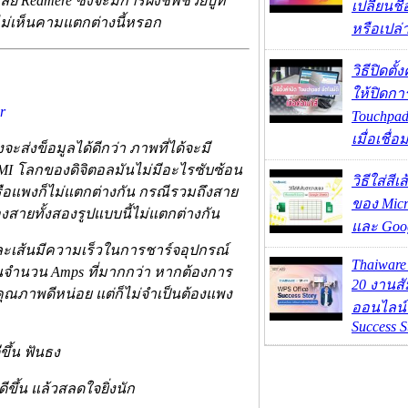
 Redmere ซึ่งจะมีการฝังชิพช่วยบูท
เปลี่ยนชื
ไม่เห็นคามแตกต่างนี้หรอก
หรือเปล่
วิธีปิดตั้
ให้ปิดกา
Touchpad
เมื่อเชื่
ส่งข็อมูลได้ดีกว่า ภาพที่ได้จะมี
HDMI โลกของดิจิตอลมันไม่มีอะไรซับซ้อน
วิธีใส่สี
รือแพงก็ไม่แตกต่างกัน กรณีรวมถึงสาย
ของ Micr
งสายทั้งสองรูปแบบนี้ไม่แตกต่างกัน
และ Goog
ละเส้นมีความเร็วในการชาร์จอุปกรณ์
Thaiwar
นจำนวน Amps ที่มากกว่า หากต้องการ
20 งานส
ีคุณภาพดีหน่อย แต่ก็ไม่จำเป็นต้องแพง
ออนไลน์ 
Success S
ขึ้น ฟันธง
ขึ้น แล้วสลดใจยิ่งนัก