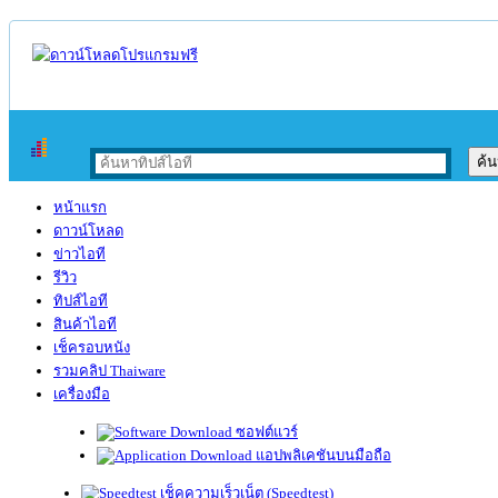
หน้าแรก
ดาวน์โหลด
ข่าวไอที
รีวิว
ทิปส์ไอที
สินค้าไอที
เช็ครอบหนัง
รวมคลิป Thaiware
เครื่องมือ
ซอฟต์แวร์
แอปพลิเคชันบนมือถือ
เช็คความเร็วเน็ต (Speedtest)