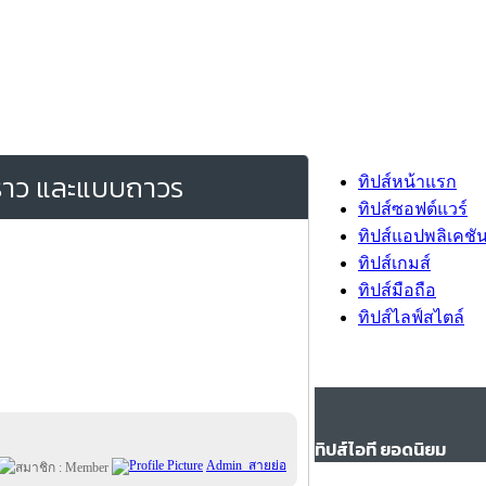
คราว และแบบถาวร
ทิปส์หน้าแรก
ทิปส์ซอฟต์แวร์
ทิปส์แอปพลิเคชั
ทิปส์เกมส์
ทิปส์มือถือ
ทิปส์ไลฟ์สไตล์
ทิปส์ไอที ยอดนิยม
Admin_สายย่อ