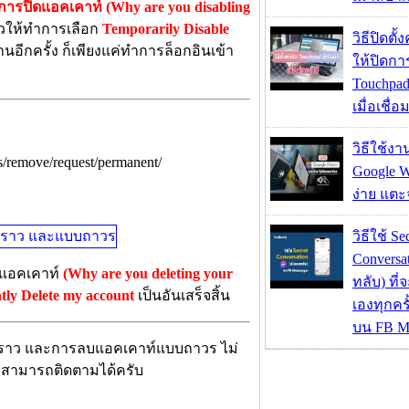
ารปิดแอคเคาท์ (Why are you disabling
้วให้ทำการเลือก
Temporarily Disable
วิธีปิดตั้
อีกครั้ง ก็เพียงแค่ทำการล็อกอินเข้า
ให้ปิดกา
Touchpad
เมื่อเชื่
วิธีใช้ง
ts/remove/request/permanent/
Google Wa
ง่าย แต
วิธีใช้ Se
Conversa
บแอคเคาท์
(Why are you deleting your
ทลับ) ที
ly Delete my account
เป็นอันเสร็จสิ้น
เองทุกคร
บน FB M
ชั่วคราว และการลบแอคเคาท์แบบถาวร ไม่
 สามารถติดตามได้ครับ