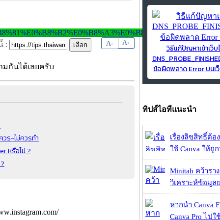
-
A
A
+
้ :
วิธีแก้ปัญหาเข้าเว็บ
DNS_PROBE_FINISH
ตามกันได้เลยครับ
ข้อผิดพลาด Error บนเว็
ทิปส์ไอทีแนะนำ
บ
่ควร-ไม่ควรทำ
เรื่องลิขสิทธิ์ต้อ
ใช้ Canva ให้ถูก
 หรือไม่ ?
 ?
Minitab คว้ารา
วิเคราะห์ข้อมูลย
หากนำ Canva Fr
www.instagram.com/
Canva Pro ไปใช้