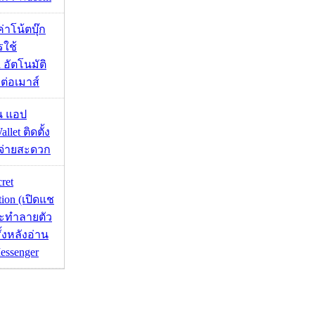
งค่าโน้ตบุ๊ก
รใช้
 อัตโนมัติ
อมต่อเมาส์
าน แอป
llet ติดตั้ง
ะจ่ายสะดวก
cret
tion (เปิดแช
่จะทำลายตัว
ั้งหลังอ่าน
essenger