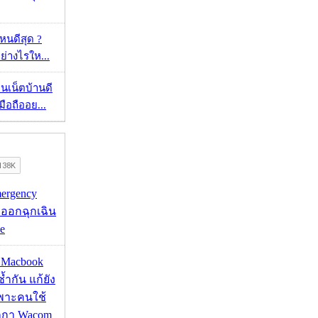
ไหนดีสุด ?
ย่างไรให...
ทนเน็ตบ้านดี
มือถืออย...
mergency
ออกฉุกเฉิน
e
ด Macbook
ซ้ำกัน แก้ยัง
ฉพาะคนใช้
กกา Wacom