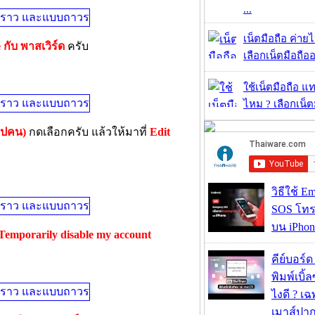
...
เน็ตมือถือ ค่าย
กับ พาสเวิร์ด
ครับ
เลือกเน็ตมือถืออ
ใช้เน็ตมือถือ แ
ไหม ? เลือกเน็ต
รูปคน)
กดเลือกครับ แล้วให้มาที่
Edit
วิธีใช้ E
SOS โทร
บน iPhon
Temporarily disable my account
คีย์บอร์
พิมพ์เบิ้ล
ไงดี ? เ
เมาส์ปา