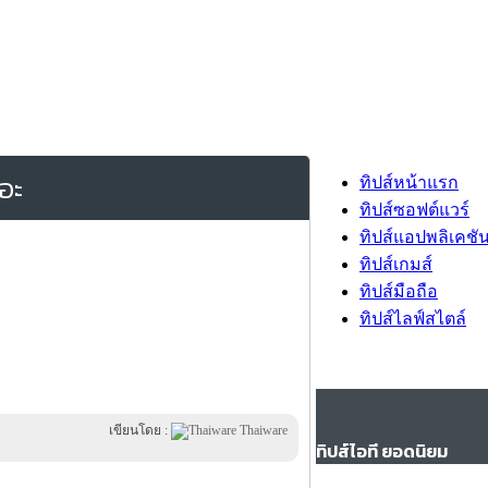
อะ
ทิปส์หน้าแรก
ทิปส์ซอฟต์แวร์
ทิปส์แอปพลิเคชั
ทิปส์เกมส์
ทิปส์มือถือ
ทิปส์ไลฟ์สไตล์
เขียนโดย :
Thaiware
ทิปส์ไอที ยอดนิยม