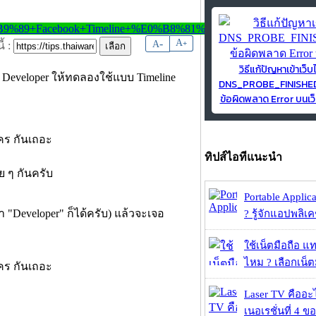
-
A
A
+
้ :
วิธีแก้ปัญหาเข้าเว็บ
 Developer ให้ทดลองใช้แบบ Timeline
DNS_PROBE_FINISH
ข้อผิดพลาด Error บนเว็
ทิปส์ไอทีแนะนำ
ย ๆ กันครับ
Portable Applic
 "Developer" ก็ได้ครับ) แล้วจะเจอ
? รู้จักแอปพลิเค
ใช้เน็ตมือถือ แ
ไหม ? เลือกเน็ต
Laser TV คืออะไ
เนอเรชั่นที่ 4 ของ