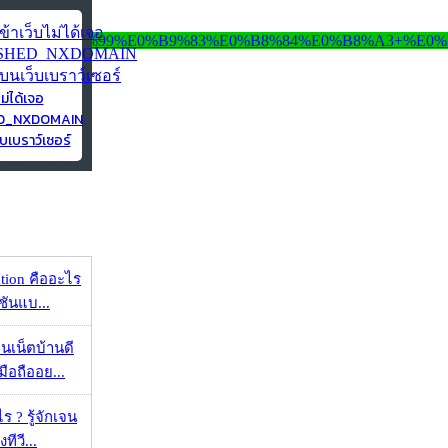
ไม่ได้เจอ
ED_NXDOMAIN
บเบราว์เซอร์
ation คืออะไร
ชันแบ...
ทนเน็ตบ้านดี
มือถืออย...
ร ? รู้จักเจน
ทีวี...