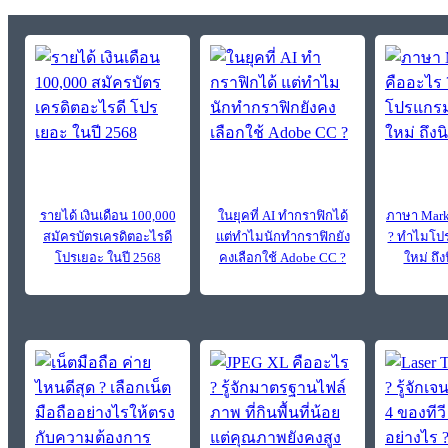
รายได้ เงินเดือน 100,000
ในยุคที่ AI ทำกราฟิกได้
ภาษา Mark
สมัครบัตรเครดิตอะไรดี
แต่ทำไมนักทำกราฟิกยัง
? ทำไมโปร
โปรเยอะ ในปี 2568
คงเลือกใช้ Adobe CC ?
ใหม่ ถึง