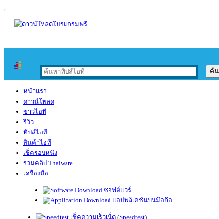
หน้าแรก
ดาวน์โหลด
ข่าวไอที
รีวิว
ทิปส์ไอที
สินค้าไอที
เช็ครอบหนัง
รวมคลิป Thaiware
เครื่องมือ
ซอฟต์แวร์
แอปพลิเคชันบนมือถือ
เช็คความเร็วเน็ต (Speedtest)