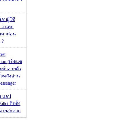
อบผู้ใช้
 ว่าเคย
่อมาก่อน
 ?
cret
tion (เปิดแช
่จะทำลายตัว
ั้งหลังอ่าน
essenger
าน แอป
llet ติดตั้ง
ะจ่ายสะดวก