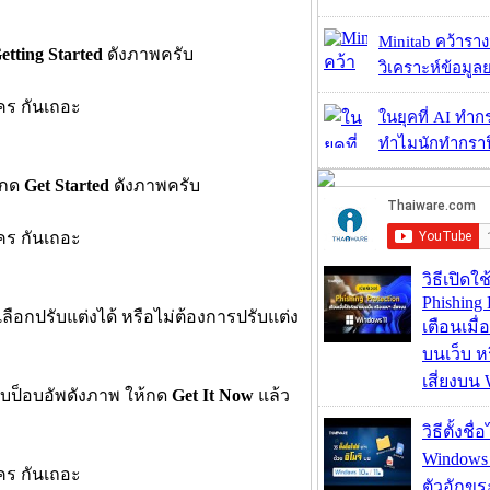
Minitab คว้ารา
etting Started
ดังภาพครับ
วิเคราะห์ข้อมูลย
ในยุคที่ AI ทำก
ทำไมนักทำกราฟิ
วกด
Get Started
ดังภาพครับ
วิธีเปิดใช
Phishing 
ก็เลือกปรับแต่งได้ หรือไม่ต้องการปรับแต่ง
เตือนเมื่
บนเว็บ 
เสี่ยงบน
พบป็อบอัพดังภาพ ให้กด
Get It Now
แล้ว
วิธีตั้งชื
Windows 1
ตัวอักขร