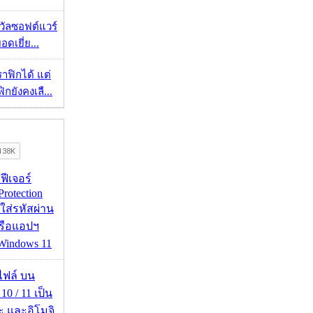
งวัลซอฟต์แวร์
อดเยี่ย...
ราฟิกได้ แต่
กยังคงเลื...
้ฟีเจอร์
Protection
อใส่รหัสผ่าน
หรือแอปฯ
 Windows 11
่อไฟล์ บน
0 / 11 เป็น
ะ และอิโมจิ