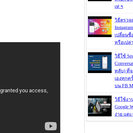
เท่ ๆ
วิธีตรวจส
Instagram
เปลี่ยนชื
หรือเปล่า
วิธีใช้ Se
Conversa
ทลับ) ที
เองทุกคร
บน FB M
วิธีใช้ง
Google Wa
ง่าย แต