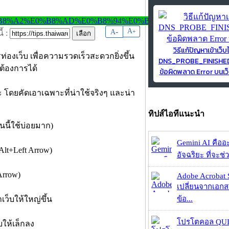
-
A
A
+
้ :
วิธีแก้ปัญหาเข้าเว็บ
่องเว็บ เพื่อความรวดเร็วสะดวกยิ่งขึ้น
DNS_PROBE_FINISH
ต้องการได้
ข้อผิดพลาด Error บนเว็
ะ โดยคัดเอาเฉพาะที่น่าใช้จริงๆ และน่า
ทิปส์ไอทีแนะนำ
ันนี้ใช้บ่อยมาก)
Gemini AI คืออะไ
(Alt+Left Arrow)
อัจฉริยะ ที่จะช่ว
 Arrow)
Adobe Acrobat 
เปลี่ยนจากเอกสา
เว็บให้ใหญ่ขึ้น
ข้อ...
โปรโตคอล QUIC
บให้เล็กลง