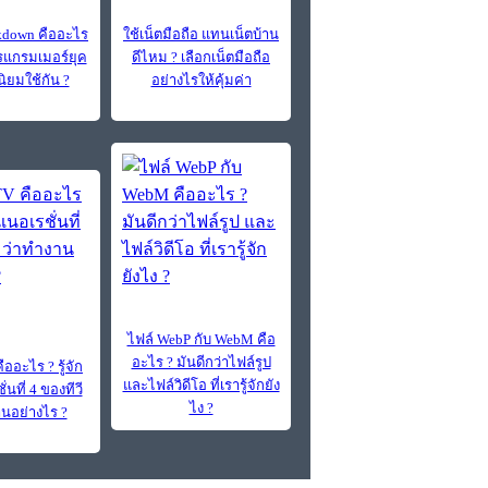
down คืออะไร
ใช้เน็ตมือถือ แทนเน็ตบ้าน
แกรมเมอร์ยุค
ดีไหม ? เลือกเน็ตมือถือ
นิยมใช้กัน ?
อย่างไรให้คุ้มค่า
ไฟล์ WebP กับ WebM คือ
อะไร ? มันดีกว่าไฟล์รูป
ืออะไร ? รู้จัก
และไฟล์วิดีโอ ที่เรารู้จักยัง
่นที่ 4 ของทีวี
ไง ?
านอย่างไร ?