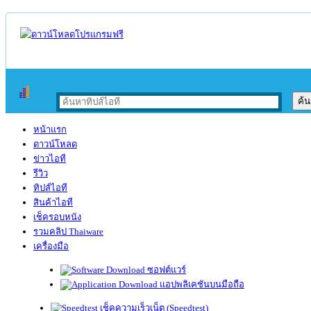
หน้าแรก
ดาวน์โหลด
ข่าวไอที
รีวิว
ทิปส์ไอที
สินค้าไอที
เช็ครอบหนัง
รวมคลิป Thaiware
เครื่องมือ
ซอฟต์แวร์
แอปพลิเคชันบนมือถือ
เช็คความเร็วเน็ต (Speedtest)