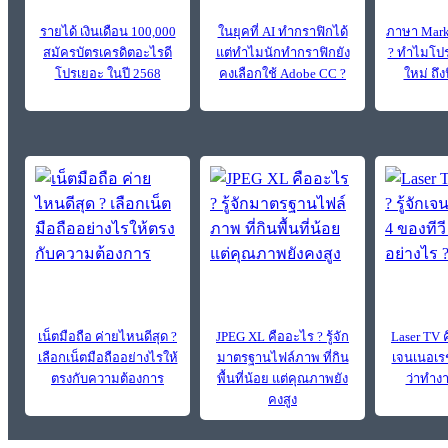
รายได้ เงินเดือน 100,000
ในยุคที่ AI ทำกราฟิกได้
ภาษา Mark
สมัครบัตรเครดิตอะไรดี
แต่ทำไมนักทำกราฟิกยัง
? ทำไมโปร
โปรเยอะ ในปี 2568
คงเลือกใช้ Adobe CC ?
ใหม่ ถึง
เน็ตมือถือ ค่ายไหนดีสุด ?
JPEG XL คืออะไร ? รู้จัก
Laser TV ค
เลือกเน็ตมือถืออย่างไรให้
มาตรฐานไฟล์ภาพ ที่กิน
เจนเนอเรชั
ตรงกับความต้องการ
พื้นที่น้อย แต่คุณภาพยัง
ว่าทำง
คงสูง