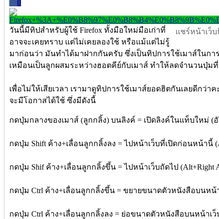
0
วันนี้มีทิปสำหรับผู้ใช้ Firefox ทั้งมือใหม่มือเก่าที่
แชร์หน้าเว็บนี
อาจจะเคยทราบ แต่ไม่เคยลองใช้ หรือแม้แต่ไม่รู้
มาก่อนว่า มันทำได้มาฝากกันครับ ซึ่งเป็นทิปการใช้เมาส์ในการท
เหมือนเป็นลูกผสมระหว่างฮอตคีย์กับเมาส์ ทำให้ลดจำนวนปุ่มที่
เพื่อไม่ให้เสียเวลา เรามาดูทิปการใช้เมาส์ยอดฮิตกันเลยดีกว่าค
จะมีโอกาสได้ใช้ ซึ่งมีดังนี้
กดปุ่มกลางของเมาส์ (ลูกกลิ้ง) บนลิงค์ = เปิดลิงค์ในแท็บใหม่ (อ
กดปุ่ม Shift ค้าง+เลื่อนลูกกลิ้งลง = ไปหน้าเว็บที่เปิดก่อนหน้านี้ 
กดปุ่ม Shif ค้าง+เลื่อนลูกกลิ้งขึ้น = ไปหน้าเว็บถัดไป (Alt+Right
กดปุ่ม Ctrl ค้าง+เลื่อนลูกกลิ้งขึ้น = ขยายขนาดตัวหนังสือบนหน้า
กดปุ่ม Ctrl ค้าง+เลื่อนลูกกลิ้งลง = ย่อขนาดตัวหนังสือบนหน้าเว็