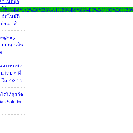
งค่าโน้ตบุ๊ก
รใช้
 อัตโนมัติ
อมต่อเมาส์
mergency
ออกฉุกเฉิน
e
 และเทคนิค
นใหม่ ๆ ที่
มาใน iOS 15
ำไรให้ธุรกิจ
tab Solution