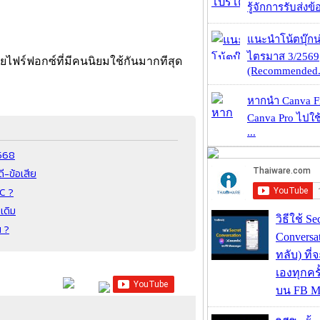
รู้จักการรับส่งข
แนะนำโน้ตบุ๊กน่
ไตรมาส 3/2569
ยไฟร์ฟอกซ์ที่มีคนนิยมใช้กันมากทีสุด
(Recommended.
หากนำ Canva Fr
Canva Pro ไปใช้
...
2568
ี-ข้อเสีย
CC ?
เดิม
วิธีใช้ Se
น ?
Conversa
ทลับ) ที
เองทุกคร
บน FB M