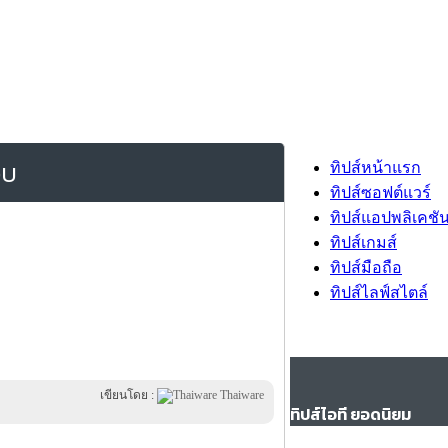
็บ
ทิปส์หน้าแรก
ทิปส์ซอฟต์แวร์
ทิปส์แอปพลิเคชั
ทิปส์เกมส์
ทิปส์มือถือ
ทิปส์ไลฟ์สไตล์
เขียนโดย :
Thaiware
ทิปส์ไอที ยอดนิยม