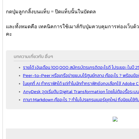
กดปุ่มลูกกลิ้งบนแท็บ = ปิดแท็บนั้นในบัดดล
และทั้งหมดคือ เทคนิคการใช้เมาส์กับปุ่มควบคุมการท่องเว็บด้ว
คะ
บทความเกี่ยวกับ อื่นๆ
รายได้ เงินเดือน 100,000 สมัครบัตรเครดิตอะไรดี โปรเยอะ ในปี 
Peer-to-Peer หรือเครือข่ายแบบไร้ศูนย์กลาง คืออะไร ? พร้อมข้อด
ในยุคที่ AI ทำกราฟิกได้ แต่ทำไมนักทำกราฟิกยังคงเลือกใช้ Adobe 
AnyDesk จุดเริ่มต้น Digital Transformation โดยไม่ต้องรื้อระบบ
ภาษา Markdown คืออะไร ? ทำไมโปรแกรมเมอร์ยุคใหม่ ถึงนิยมใช้กั