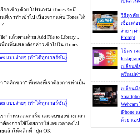
เป็นส่วน
เรียกเข้า) ด้วย โปรแกรม iTunes จะมี
วิธีดูรหัส
ี่เราทำเข้าไป เนื่องจากแท็บ Tones ได้
เชื่อมต่
 ?
ง่าย ๆ ผ
le" แล้วตามด้วย Add File to Library...
Prompt
ื่อเพิ่มเพลงดังกล่าวเข้าไปใน iTunes
วิธีตรวจส
Instagram
เปลี่ยนชื
หรือเปล่า
้เรา "คลิกขวา" ที่เพลงที่เราต้องการทำเป็น
เปลี่ยนมื
Smartpho
Webcam ใช
iPhone แ
 ให้เรากำหนดเวลาเริ่ม และจบของช่วงเวลา
ด้วย แอ
ี่เราต้องการใช้โดยการใส่เลขเวลาลงไป
อยแล้วให้คลิกที่ "ปุ่ม OK