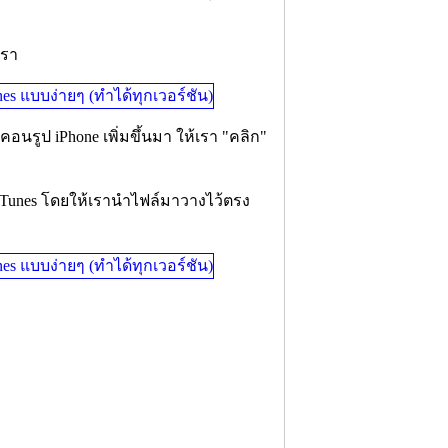
เรา
อนรูป iPhone เพิ่มขึ้นมา ให้เรา "คลิก"
iTunes โดยให้เรานำไฟล์มาวางไว้ตรง