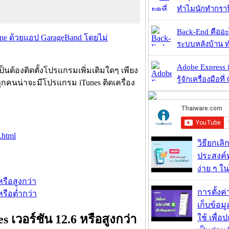
ทำไมนักทำกราฟิ
Back-End คืออะไร
hone ด้วยแอป GarageBand โดยไม่
ระบบหลังบ้าน ทำ
Adobe Express 
ป็นต้องติดตั้งโปรแกรมเพิ่มเติมใดๆ เพียง
รู้จักเครื่องมือที่
ุกคนน่าจะมีโปรแกรม iTunes ติดเครื่อง
.html
วิธียกเลิ
ประสงค์ท
ง่าย ๆ ใน
หรือสูงกว่า
การตั้งค
 หรือต่ำกว่า
เก็บข้อ
es เวอร์ชัน 12.6 หรือสูงกว่า
ใช้ เพื่