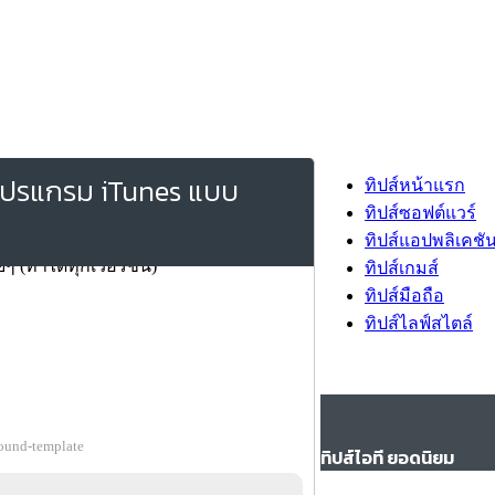
ยโปรแกรม iTunes แบบ
ทิปส์หน้าแรก
ทิปส์ซอฟต์แวร์
ทิปส์แอปพลิเคชั
ทิปส์เกมส์
ทิปส์มือถือ
ทิปส์ไลฟ์สไตล์
ound-template
ทิปส์ไอที ยอดนิยม