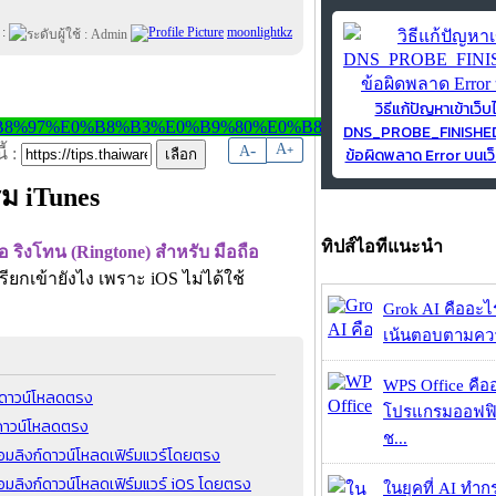
 :
moonlightkz
วิธีแก้ปัญหาเข้าเว็บ
DNS_PROBE_FINISH
-
A
A
+
ข้อผิดพลาด Error บนเว็
้ :
รม iTunes
ทิปส์ไอทีแนะนำ
ือ ริงโทน (Ringtone) สำหรับ มือถือ
ยกเข้ายังไง เพราะ iOS ไม่ได้ใช้
Grok AI คืออะไร ?
เน้นตอบตามความ
WPS Office คืออะ
ก์ดาวน์โหลดตรง
โปรแกรมออฟฟิ
ก์ดาวน์โหลดตรง
ช...
ร้อมลิงก์ดาวน์โหลดเฟิร์มแวร์โดยตรง
ร้อมลิงก์ดาวน์โหลดเฟิร์มแวร์ iOS โดยตรง
ในยุคที่ AI ทำก