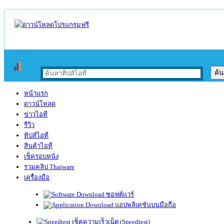
หน้าแรก
ดาวน์โหลด
ข่าวไอที
รีวิว
ทิปส์ไอที
สินค้าไอที
เช็ครอบหนัง
รวมคลิป Thaiware
เครื่องมือ
ซอฟต์แวร์
แอปพลิเคชันบนมือถือ
เช็คความเร็วเน็ต (Speedtest)