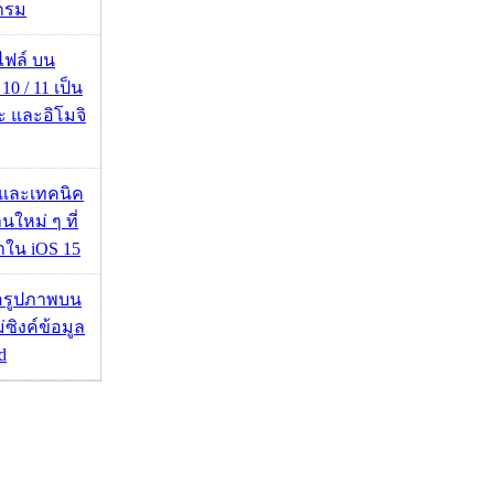
กรม
่อไฟล์ บน
0 / 11 เป็น
ะ และอิโมจิ
 และเทคนิค
นใหม่ ๆ ที่
มาใน iOS 15
ื่อรูปภาพบน
่ซิงค์ข้อมูล
d