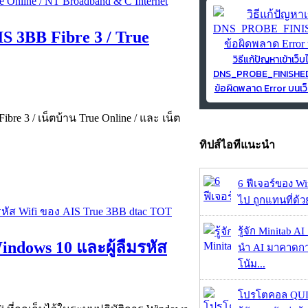
IS 3BB Fibre 3 / True
วิธีแก้ปัญหาเข้าเว็บ
DNS_PROBE_FINISH
ข้อผิดพลาด Error บนเว็
bre 3 / เน็ตบ้าน True Online / และ เน็ต
ทิปส์ไอทีแนะนำ
6 ฟีเจอร์ของ Wi
ไป ถูกแทนที่ด้
รู้จัก Minitab A
indows 10 และผู้ลืมรหัส
นำ AI มาคาดก
โน้ม...
โปรโตคอล QUIC