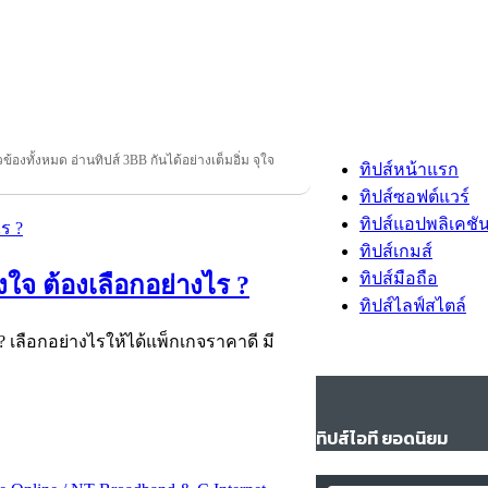
วข้องทั้งหมด อ่านทิปส์ 3BB กันได้อย่างเต็มอิ่ม จุใจ
ทิปส์หน้าแรก
ทิปส์ซอฟต์แวร์
ทิปส์แอปพลิเคชั
ทิปส์เกมส์
ทิปส์มือถือ
งใจ ต้องเลือกอย่างไร ?
ทิปส์ไลฟ์สไตล์
? เลือกอย่างไรให้ได้แพ็กเกจราคาดี มี
ทิปส์ไอที ยอดนิยม