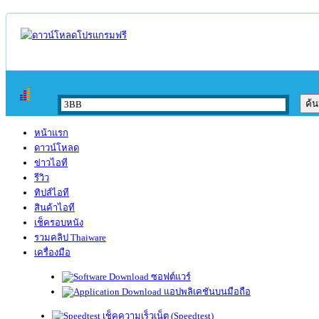
หน้าแรก
ดาวน์โหลด
ข่าวไอที
รีวิว
ทิปส์ไอที
สินค้าไอที
เช็ครอบหนัง
รวมคลิป Thaiware
เครื่องมือ
ซอฟต์แวร์
แอปพลิเคชันบนมือถือ
เช็คความเร็วเน็ต (Speedtest)