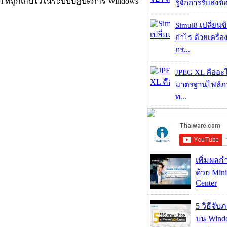
Fi ที่ถูกเก็บไว้ในระบบปฏิบัติการ Windows
รู้จักการรับส่งข
Simul8 เปลี่ยนข
กำไร ด้วยเครื่
กร...
JPEG XL คืออะไร
มาตรฐานไฟล์ภาพ
ท...
เพิ่มผลก
ด้วย Mini
Center
5 วิธีจั
บน Wind