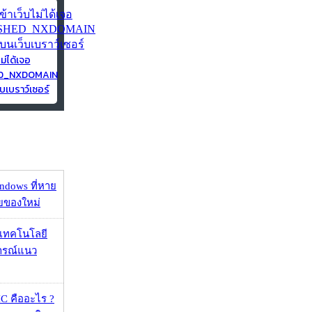
ไม่ได้เจอ
ED_NXDOMAIN
บเบราว์เซอร์
ndows ที่หาย
วยของใหม่
I เทคโนโลยี
ารณ์แนว
 คืออะไร ?