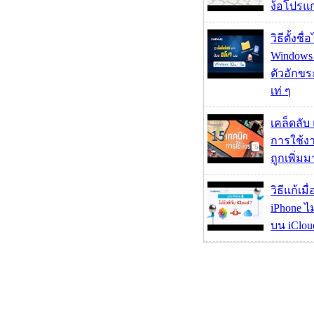
ง้อโปรแ
วิธีตั้งชื
Windows 1
ตัวอักขร
เท่ ๆ
เคล็ดลับ
การใช้งา
ถูกเพิ่ม
วิธีแก้เม
iPhone ไม
บน iClou