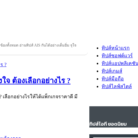
วข้องทั้งหมด อ่านทิปส์ AIS กันได้อย่างเต็มอิ่ม จุใจ
ทิปส์หน้าแรก
ทิปส์ซอฟต์แวร์
ทิปส์แอปพลิเคชั
ทิปส์เกมส์
ทิปส์มือถือ
งใจ ต้องเลือกอย่างไร ?
ทิปส์ไลฟ์สไตล์
? เลือกอย่างไรให้ได้แพ็กเกจราคาดี มี
ทิปส์ไอที ยอดนิยม