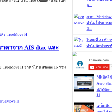
bre 3 / เน็ตบ้าน True Online / และ เน็ต
ช...
ภาษา Markdown
ทำไมโปรแกรมเม
ถึ...
ในยุคที่ AI ทำก
ทำไมนักทำกราฟิ
ดูราคาจาก AIS dtac และ
และ TrueMove H ราคาไทย iPhone 16 รวม
วิธีเปิดใ
Aero Sh
ปฏิบัติก
11
เคล็ดลับ
การใช้งา