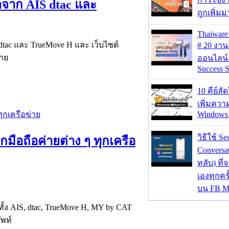
คาจาก AIS dtac และ
ถูกเพิ่ม
Thaiwa
S dtac และ TrueMove H และ เว็บไซต์
# 20 งา
่าย
ออนไลน์
Success S
10 คีย์ลั
เพิ่มคว
Windows 
วิธีใช้ Se
กมือถือค่ายต่าง ๆ ทุกเครือ
Conversa
ทลับ) ที
เองทุกคร
บน FB M
ทั้ง AIS, dtac, TrueMove H, MY by CAT
พท์