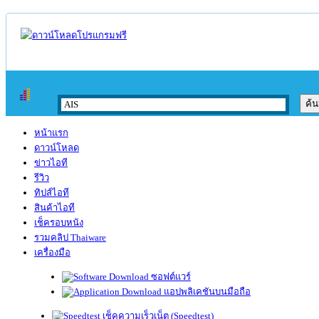
หน้าแรก
ดาวน์โหลด
ข่าวไอที
รีวิว
ทิปส์ไอที
สินค้าไอที
เช็ครอบหนัง
รวมคลิป Thaiware
เครื่องมือ
ซอฟต์แวร์
แอปพลิเคชันบนมือถือ
เช็คความเร็วเน็ต (Speedtest)