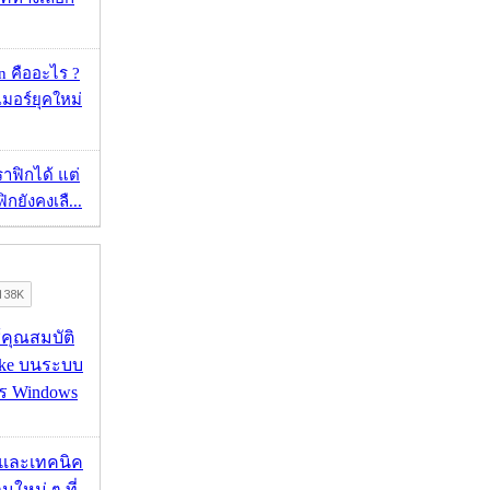
 คืออะไร ?
อร์ยุคใหม่
ราฟิกได้ แต่
กยังคงเลื...
ช้คุณสมบัติ
ake บนระบบ
าร Windows
 และเทคนิค
นใหม่ ๆ ที่