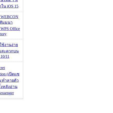
มาใน iOS 15
re WEBCON
นสัมมนา
 WPS Office
tory
ดใช้งานง่าย
ามสะดวกบน
10/11
cret
tion (เปิดแช
่จะทำลายตัว
ั้งหลังอ่าน
essenger